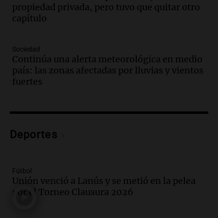
propiedad privada, pero tuvo que quitar otro
Noticias
capítulo
Episodios
Audio.
Tensiones políticas y económicas
mientras el gobierno lucha por avanzar
Sociedad
en el Senado
Continúa una alerta meteorológica en medio
Noticias
país: las zonas afectadas por lluvias y vientos
Episodios
fuertes
Audio.
Emergencia hídrica en Santa Fe:
"Permite disponer de recursos ante lo
que se avecina"
Noticias Rosario
Deportes
Episodios
Audio.
El Senado aprueba ley de
inviolabilidad de propiedad privada tras
intensos debates y protestas en
Fútbol
Argentina
Unión venció a Lanús y se metió en la pelea
Noticias
por el Torneo Clausura 2026
Episodios
Audio.
El Hotel Quinto Centenario: