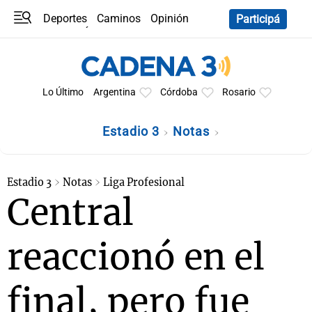
Deportes
Caminos
Opinión
Participá
Programas
Últimas coberturas
Últimas 24 h
En YouTube
Clima
Horóscopo
Lo Último
Argentina
Córdoba
Rosario
Estadio 3
Notas
Estadio 3
Notas
Liga Profesional
Central
reaccionó en el
final, pero fue