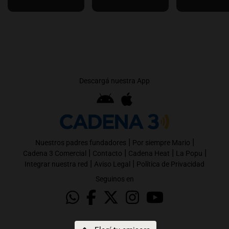
Descargá nuestra App
|
|
Nuestros padres fundadores
Por siempre Mario
|
|
|
|
Cadena 3 Comercial
Contacto
Cadena Heat
La Popu
|
|
Integrar nuestra red
Aviso Legal
Política de Privacidad
Seguinos en