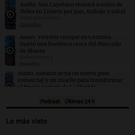
Audio.
San Cayetano reunirá a miles de
Dólar hoy, dólar blue hoy: a cuánto cotiza este
viernes 7 de agosto
fieles en Liniers por pan, trabajo y salud
Panorama Federal
Episodios
07:00
Radioinforme 3
Doble convicto con empleo estatal: la SENAF
Audio.
Terrible choque en Córdoba:
asegura que se enteró por los medios
murió una bombera cerca del Mercado
de Abasto
Radioinforme 3
06:51
Sociedad
Episodios
Un automovilista resultó herido tras chocar
contra un camión en la autopista Rosario-
Audio.
Rosario licita un nuevo polo
Santa Fe
comercial y un muelle para transformar
el frente costero de La Florida
Noticias Rosario
Episodios
Podcast
Últimas 24 h
Audio.
Errores no forzados del Gobierno
en su intento por retomar la iniciativa
Lo más visto
política
Cuadro de situación