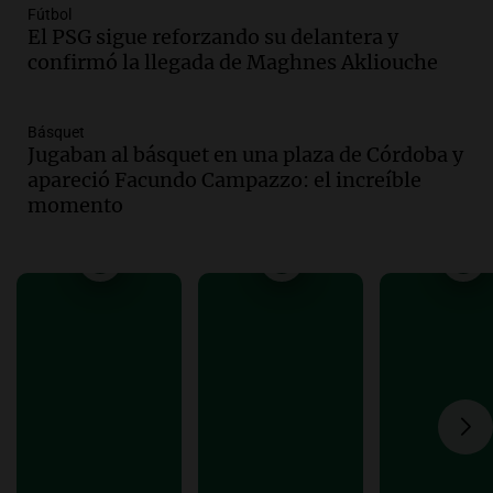
Audio.
Defensa Civil de Córdoba recibió
Fútbol
El PSG sigue reforzando su delantera y
casi 1.500 llamados por fuertes vientos
confirmó la llegada de Maghnes Akliouche
de hasta 90 km/h
Panorama Federal
Episodios
Básquet
Audio.
La gestión de envases
Jugaban al básquet en una plaza de Córdoba y
fitosanitarios y su impacto en la
apareció Facundo Campazzo: el increíble
sustentabilidad agrícola en Argentina
momento
Panorama Federal
Episodios
Audio.
La siembra de trigo y cebada
finaliza con buenas reservas de
humedad en todo el país
Panorama Federal
Episodios
Audio.
Movilizaciones en Córdoba:
organizaciones sociales se unen contra
la eliminación de beneficios económicos
Panorama Federal