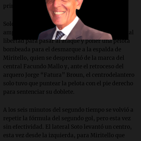
primer gol del partido.
Solo tres minutos después, Defensa y Justicia
amplió la ventaja. El lateral Alexis Soto tuvo total
libertad para pasar al ataque y poner una pelota
bombeada para el desmarque a la espalda de
Miritello, quien se desprendió de la marca del
central Facundo Mallo y, ante el retroceso del
arquero Jorge “Fatura” Broun, el centrodelantero
solo tuvo que puntear la pelota con el pie derecho
para sentenciar su doblete.
A los seis minutos del segundo tiempo se volvió a
repetir la fórmula del segundo gol, pero esta vez
sin efectividad. El lateral Soto levantó un centro,
esta vez desde la izquierda, para Miritello que