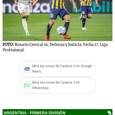
Notas
s
Notas
La Sole en
ial
Mundial 2026
Cadena 3
FOTO:
Rosario Central vs. Defensa y Justicia. Fecha 17. Liga
Profesional.
Mirá las notas de Cadena 3 en Google
News
Mirá las notas de Cadena 3 en
WhatsApp