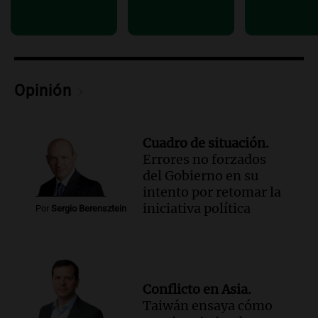
Episodios
Audio.
Comienza el Cuarto Festival de
Coros Infantos Juveniles en Córdoba en
homenaje al maestro Pelli
Panorama Federal
Opinión
Episodios
Cuadro de situación.
Errores no forzados
del Gobierno en su
intento por retomar la
iniciativa política
Por
Sergio Berensztein
Conflicto en Asia.
Taiwán ensaya cómo