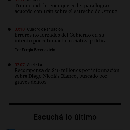
07:12
Mundo
Trump podría tener que ceder para lograr
acuerdo con Irán sobre el estrecho de Ormuz
07:10
Cuadro de situación
Errores no forzados del Gobierno en su
intento por retomar la iniciativa política
Por
Sergio Berensztein
07:07
Sociedad
Recompensa de $10 millones por información
sobre Diego Nicolás Blanco, buscado por
graves delitos
07:00
Radioinforme 3 Rosario
Los fieles ya participan de la celebración de
San Cayetano en Rosario
Escuchá lo último
07:00
Política y Economía