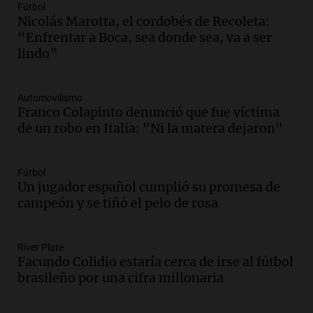
Descubrí Córdoba desde el corazón de la
Fútbol
ciudad
Nicolás Marotta, el cordobés de Recoleta:
Noticias
“Enfrentar a Boca, sea donde sea, va a ser
Episodios
lindo”
Audio.
Los fieles ya participan de la
celebración de San Cayetano en Rosario
Automovilismo
Noticias Rosario
Franco Colapinto denunció que fue víctima
Episodios
de un robo en Italia: "Ni la matera dejaron"
Audio.
Doble convicto con empleo
estatal: la SENAF asegura que se enteró
Fútbol
por los medios
Un jugador español cumplió su promesa de
Radioinforme 3
campeón y se tiñó el pelo de rosa
Episodios
Audio.
Aumentan los peajes en Córdoba:
River Plate
nueva tarifa del 2,3% activa desde el 9
Facundo Colidio estaría cerca de irse al fútbol
de julio de 2026
brasileño por una cifra millonaria
Panorama Federal
Episodios