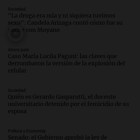
Episodios
Sociedad
Audio.
Detienen a Gerardo Gasparuti por
"La droga era mía y ni siquiera tuvimos
homicidio tras muerte de su esposa en
sexo": Candela Arizaga contó cómo fue su
accidente automovilístico
noche con Moyano
Noticias
Episodios
Audio.
Condenan a tres años de prisión
Ahora país
en suspenso a hombre que simuló robo
Caso María Lucila Pagani: las claves que
de millones en San Luis
derrumbaron la versión de la explosión del
Panorama Federal
celular
Episodios
Audio.
El Gobierno Provincial licita la
Sociedad
reconstrucción de 373 lozas en la
Quién es Gerardo Gasparutti, el docente
autopista de las Serranías Puntanas
universitario detenido por el femicidio de su
Panorama Federal
esposa
Episodios
Audio.
Fuertes vientos causan estragos
en Córdoba: casi 1.500 llamados por
Política y Economía
Senado: el Gobierno aprobó la ley de
incidentes