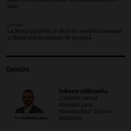
imaginamos"
vivo
Una Mañana para todos Rosario
Episodios
La Popu
Audio.
Nahuel Pennisi y la huella de
La Mona Jiménez le dejó un sentido mensaje
Mercedes Sosa: "La emoción es el filtro
a Messi tras la muerte de su papá
máximo".
Una Mañana para todos Rosario
Episodios
Audio.
Orellana Lucca celebró su peña
Opinión
de folclore en Córdoba
Tarde y Media
Episodios
Subasta millonaria.
Audio.
Trágico accidente en Mendoza:
¿Cuánto cuesta
un muerto y varios heridos tras caída de
vincular para
vehículos desde un puente
Vinculación? $2.000
Panorama Federal
millones
Por
Guillermo López
Episodios