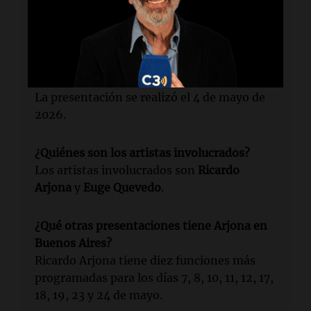
¿Dónde se llevó a cabo el evento?
El evento tuvo lugar en el Movistar Arena
de Buenos Aires.
¿Cuándo ocurrió la presentación?
La presentación se realizó el 4 de mayo de
2026.
¿Quiénes son los artistas involucrados?
Los artistas involucrados son
Ricardo
Arjona
y
Euge Quevedo
.
¿Qué otras presentaciones tiene Arjona en
Buenos Aires?
Ricardo Arjona tiene diez funciones más
programadas para los días 7, 8, 10, 11, 12, 17,
18, 19, 23 y 24 de mayo.