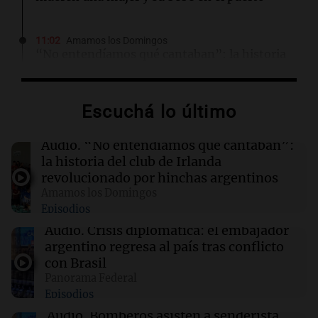
11:02
Amamos los Domingos
“No entendíamos qué cantaban”: la historia
del club de Irlanda revolucionado por hinchas
argentinos
Escuchá lo último
11:00
Sociedad
La violencia vicaria en Argentina: más de 4 mil
Audio.
“No entendíamos qué cantaban”:
casos que afectan a niños y madres
la historia del club de Irlanda
revolucionado por hinchas argentinos
Amamos los Domingos
10:53
Deportes
Episodios
Raúl Fernández logra una victoria
contundente y Aprilia se adueña del podio en
Audio.
Crisis diplomática: el embajador
Silverstone
argentino regresa al país tras conflicto
con Brasil
Panorama Federal
10:52
Consejos
Episodios
Las plantas resistentes al calor que
embellecen tu jardín sin esfuerzo
Audio.
Bomberos asisten a senderista