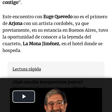
contigo
".
Este encuentro con
Euge Quevedo
no es el primero
de
Arjona
con un artista cordobés, ya que
previamente, en su estancia en Buenos Aires, tuvo
la oportunidad de conocer a la leyenda del
cuarteto,
La Mona Jiménez
, en el hotel donde se
hospeda.
Lectura rápida
¿Qué canción interpretaron juntos?
"Fuiste tú" fue la canción que
Ricardo
Arjona
y
Euge Quevedo
interpretaron en el
Play
escenario.
Video