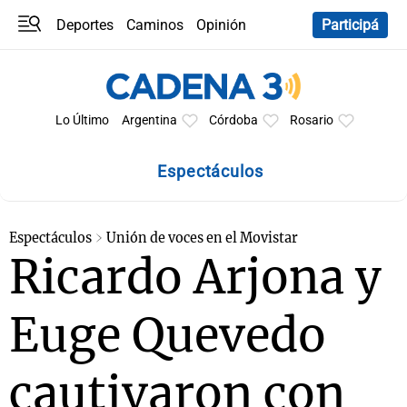
Deportes
Caminos
Opinión
Participá
Programas
Últimas coberturas
Últimas 24 h
En YouTube
Clima
Horóscopo
Lo Último
Argentina
Córdoba
Rosario
Espectáculos
Espectáculos
Unión de voces en el Movistar
Ricardo Arjona y
Euge Quevedo
cautivaron con