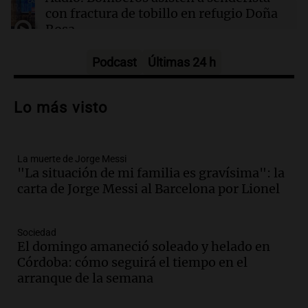
con fractura de tobillo en refugio Doña
Rosa
Panorama Federal
Episodios
Podcast
Últimas 24 h
Audio.
Amaycha del Valle avanza en
investigación internacional sobre asma
Lo más visto
con nueva tecnología médica
Panorama Federal
Episodios
La muerte de Jorge Messi
Audio.
Suspenden descuento en SUBE y
"La situación de mi familia es gravísima": la
aumentan tarifas del SUBTE en Buenos
carta de Jorge Messi al Barcelona por Lionel
Aires desde agosto
Panorama Federal
Episodios
Sociedad
Audio.
Kicillof critica la desregulación
El domingo amaneció soleado y helado en
financiera y el aumento de la morosidad
Córdoba: cómo seguirá el tiempo en el
en Buenos Aires
arranque de la semana
Panorama Federal
Episodios