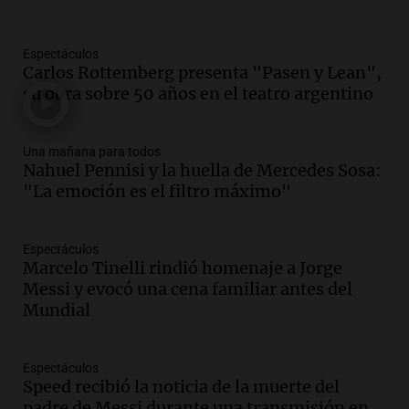
Panorama Federal
Episodios
Audio.
Una mujer de 40 años muere en
Espectáculos
Carlos Rottemberg presenta "Pasen y Lean",
un accidente en la Ruta 321 cerca de
su obra sobre 50 años en el teatro argentino
García Fernández
Panorama Federal
Episodios
Una mañana para todos
Audio.
El Tesoro Nacional captura 12
Nahuel Pennisi y la huella de Mercedes Sosa:
billones de pesos y genera excedente de
"La emoción es el filtro máximo"
liquidez de 4 billones
Panorama Federal
Episodios
Espectáculos
Marcelo Tinelli rindió homenaje a Jorge
Audio.
La lección del Titanic y la
Messi y evocó una cena familiar antes del
humildad en tiempos de tormenta
Mundial
según San Ignacio de Loyola
Panorama Federal
Episodios
Espectáculos
Audio.
Tormentas y filtraciones: "El
Speed recibió la noticia de la muerte del
agua entra por donde menos
padre de Messi durante una transmisión en