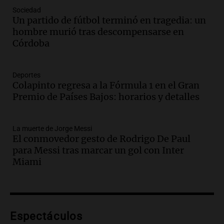
Sociedad
Audio.
La UNT evalúa apelación ante la
Un partido de fútbol terminó en tragedia: un
Corte Suprema tras fallo que aparta a
hombre murió tras descompensarse en
Pagani como rector
Córdoba
Panorama Federal
Episodios
Audio.
El cardenal Ángel Rossi advirtió
Deportes
Colapinto regresa a la Fórmula 1 en el Gran
que la justicia social viene siendo
Premio de Países Bajos: horarios y detalles
“despreciada y burlada”
Santa Misa
Episodios
La muerte de Jorge Messi
Audio.
La Bulaya se prepara para el cierre
El conmovedor gesto de Rodrigo De Paul
de su gran muestra anual con la
para Messi tras marcar un gol con Inter
participación de miles de visitantes
Miami
Panorama Federal
Episodios
Audio.
El Senado de Santa Fe aprueba
Ley de Emergencia Hídrica ante el
Espectáculos
fenómeno del Niño