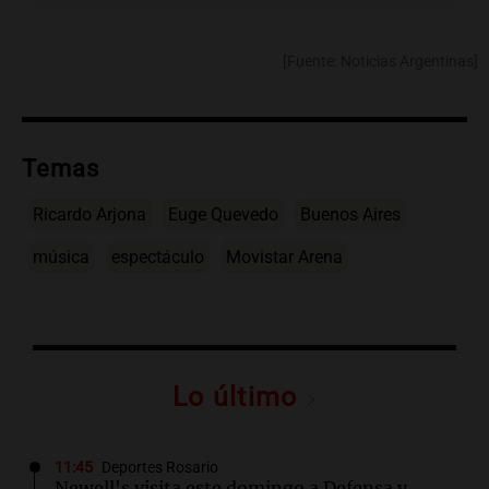
[Fuente: Noticias Argentinas]
Temas
Ricardo Arjona
Euge Quevedo
Buenos Aires
música
espectáculo
Movistar Arena
Lo último
11:45
Deportes Rosario
Newell's visita este domingo a Defensa y