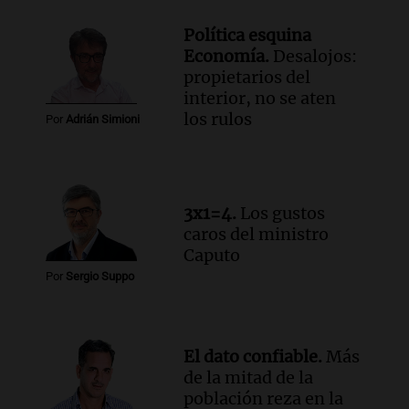
Audio.
Tragedia en Mendoza: un muerto
y cinco heridos tras caer dos autos desde
Política esquina
un puente
Economía.
Desalojos:
Una mañana para todos
propietarios del
Episodios
interior, no se aten
Audio.
Messi llegará esta noche a
los rulos
Por
Adrián Simioni
Rosario para acompañar a su familia
tras la muerte de su papá
Una mañana para todos
Episodios
3x1=4.
Los gustos
Audio.
Ley de Propiedad Privada: el revés
caros del ministro
en el Congreso expuso una debilidad
Caputo
comunicacional del Gobierno
Por
Sergio Suppo
Una mañana para todos
Episodios
El dato confiable.
Más
de la mitad de la
población reza en la