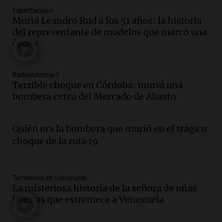
Espectáculos
Audio.
Luciano Cáceres llega a Córdoba a
Murió Leandro Rud a los 51 años: la historia
presentar “Paraíso”, una obra que
del representante de modelos que marcó una
cuestiona certezas masculinas
época
Amamos Argentina
Episodios
Audio.
Inflación: por qué el 2,9% de
Radioinforme 3
julio en CABA no anticipa el dato
Terrible choque en Córdoba: murió una
nacional, según economista
bombera cerca del Mercado de Abasto
Informados al regreso
Episodios
Quién era la bombera que murió en el trágico
Audio.
Giordano advirtió por el
choque de la ruta 19
endeudamiento: "La solución es que
haya más crédito y a menor tasa"
Informados al regreso
Episodios
Terremoto en Venezuela
La misteriosa historia de la señora de uñas
Audio.
Media sanción a la ley de
bonitas que estremece a Venezuela
inviolabilidad: un avance para
propietarios e inquilinos en Argentina