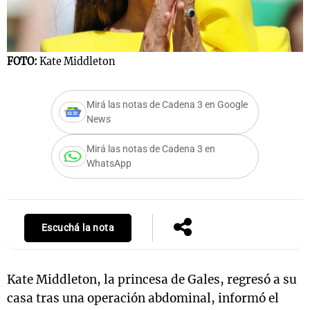
Notas
FOTO:
Kate Middleton
s
Notas
La Sole en
Mirá las notas de Cadena 3 en Google
ial
Mundial 2026
Cadena 3
News
Mirá las notas de Cadena 3 en
WhatsApp
Escuchá la nota
Kate Middleton, la princesa de Gales, regresó a su
casa tras una operación abdominal, informó el