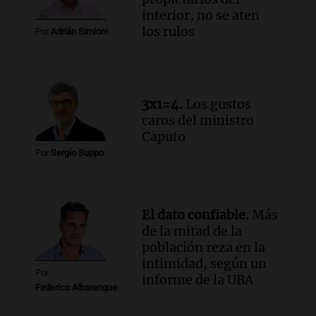
Episodios
interior, no se aten
Audio.
Detienen a pareja en Alderete por
los rulos
Por
Adrián Simioni
venta de medicamentos controlados
mediante delivery
Panorama Federal
Episodios
3x1=4.
Los gustos
caros del ministro
Caputo
Por
Sergio Suppo
El dato confiable.
Más
de la mitad de la
población reza en la
intimidad, según un
Por
informe de la UBA
Federico Albarenque