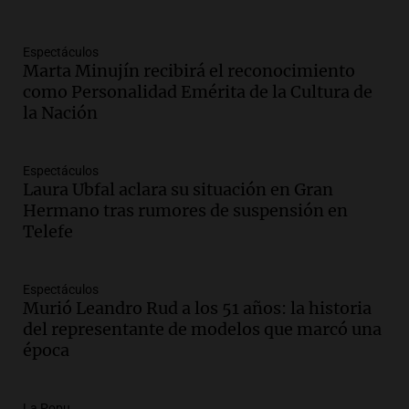
embarazada en votación clave
Panorama Federal
Espectáculos
Episodios
Marta Minujín recibirá el reconocimiento
Audio.
Mateo Bouniba, joven de Villa
como Personalidad Emérita de la Cultura de
María, necesita un trasplante de médula
la Nación
en Estados Unidos
Panorama Federal
Episodios
Espectáculos
Laura Ubfal aclara su situación en Gran
Audio.
Fieles celebran a San Cayetano
Hermano tras rumores de suspensión en
en Córdoba pidiendo pan, paz y trabajo
Telefe
Viva la Radio
Episodios
Espectáculos
Audio.
Día Internacional de la Cerveza:
Murió Leandro Rud a los 51 años: la historia
mitos, secretos y el desafío de producir
del representante de modelos que marcó una
cerveza artesanal
época
Viva la Radio
Episodios
La Popu