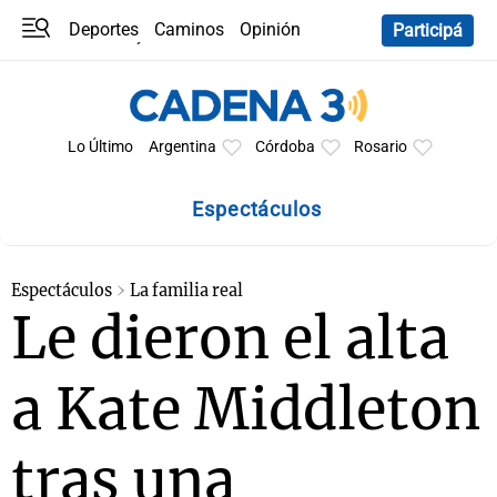
Deportes
Caminos
Opinión
Participá
Programas
Últimas coberturas
Últimas 24 h
En YouTube
Clima
Horóscopo
Lo Último
Argentina
Córdoba
Rosario
Espectáculos
Espectáculos
La familia real
Le dieron el alta
a Kate Middleton
tras una