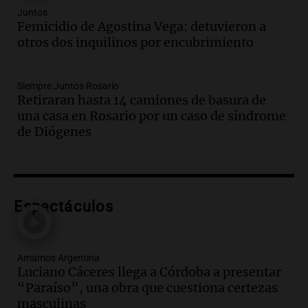
Panorama Federal
Juntos
Episodios
Femicidio de Agostina Vega: detuvieron a
Audio.
Promocionan cortes de cerdo
otros dos inquilinos por encubrimiento
ante la caída de consumo de carne de
vaca por precios.
Siempre Juntos Rosario
Viva la Radio Rosario
Retiraran hasta 14 camiones de basura de
Episodios
una casa en Rosario por un caso de síndrome
Audio.
Fieles movilizados por San
de Diógenes
Cayetano en Rosario.
Viva la Radio Rosario
Episodios
Audio.
Se registra inusual nevada en
Espectáculos
Zapala, Neuquén, con más de mil
camiones varados
Panorama Federal
Amamos Argentina
Episodios
Luciano Cáceres llega a Córdoba a presentar
“Paraíso”, una obra que cuestiona certezas
Audio.
Controversia en el peronismo
masculinas
mendocino por ausencia de senadora