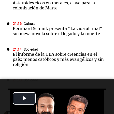
Asteroides ricos en metales, clave para la
colonización de Marte
21:16
Cultura
Bernhard Schlink presenta "La vida al final",
su nueva novela sobre el legado y la muerte
21:14
Sociedad
El informe de la UBA sobre creencias en el
país: menos católicos y más evangélicos y sin
religión
21:00
Sociedad
Quiniela nocturna: conocé los números
ganadores de hoy viernes 7 de agosto.
Play
Escuchá lo último
20:52
Fiesta del Día del Niño 2026
Video
La Granja de Zenón se suma a la gran Fiesta
Audio.
Gabriela Irrazábal: “Un 35,5% de