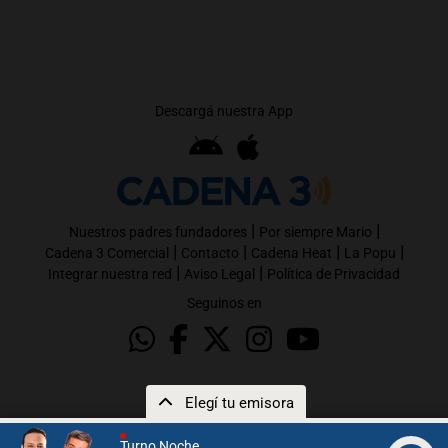
Descargá nuestra App
|
|
Nuestros padres fundadores
Por siempre Mario
|
|
|
|
Cadena 3 Comercial
Contacto
Cadena Heat
La Popu
|
|
Integrar nuestra red
Aviso Legal
Política de Privacidad
Seguinos en
Elegí tu emisora
Turno Noche