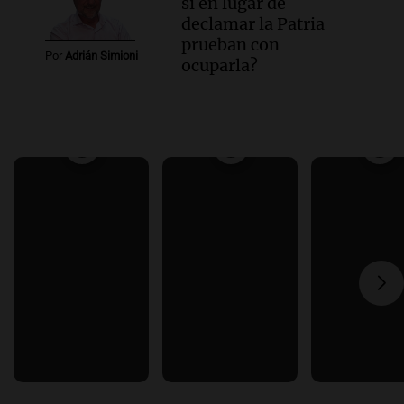
si en lugar de
declamar la Patria
prueban con
Por
Adrián Simioni
ocuparla?