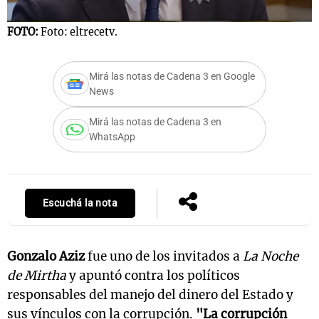
FOTO:
Foto: eltrecetv.
Notas
Mirá las notas de Cadena 3 en Google
s
Notas
News
La Sole en
ial
Mundial 2026
Cadena 3
Mirá las notas de Cadena 3 en
WhatsApp
Escuchá la nota
Gonzalo Aziz
fue uno de los invitados a
La Noche
de Mirtha
y apuntó contra los políticos
responsables del manejo del dinero del Estado y
sus vínculos con la corrupción.
"La corrupción