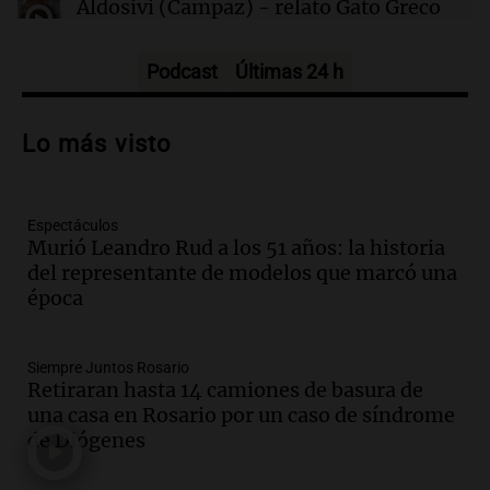
Aldosivi (Campaz) - relato Gato Greco
Deportes Rosario
Episodios
Podcast
Últimas 24 h
Audio.
Nuevo desarrollo urbano y casa
del estudiante impulsan el crecimiento
Lo más visto
en Villa María
Panorama Federal
Episodios
Espectáculos
Audio.
La gran exposición de la rural de
Murió Leandro Rud a los 51 años: la historia
la Bulaya abrirá sus puertas mañana con
del representante de modelos que marcó una
diversas actividades y sorpresas
época
Panorama Federal
Episodios
Audio.
Villa María presenta nuevos
Siempre Juntos Rosario
edificios y proyecta una casa del
Retiraran hasta 14 camiones de basura de
estudiante con 48 municipios
una casa en Rosario por un caso de síndrome
involucrados
de Diógenes
Panorama Federal
Episodios