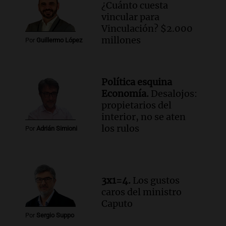
compras de Antonella: bromas en
¿Cuánto cuesta
Rosario.
vincular para
Ahora país
Vinculación? $2.000
Episodios
millones
Por
Guillermo López
Audio.
José Roccuzzo, cortes de carne y
compras de Antonella: bromas en
Rosario.
Política esquina
Viva la Radio Rosario
Economía.
Desalojos:
Episodios
propietarios del
Audio.
Luciano Cáceres llega a Córdoba a
interior, no se aten
presentar “Paraíso”, una obra que
los rulos
Por
Adrián Simioni
cuestiona certezas masculinas
Amamos Argentina
Episodios
3x1=4.
Los gustos
caros del ministro
Caputo
Por
Sergio Suppo