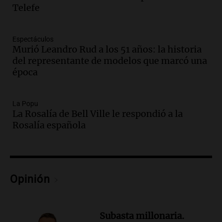
Telefe
Panorama Federal
Episodios
Audio.
Aumento de tarifas de luz en San
Espectáculos
Luis a partir de agosto por nueva
Murió Leandro Rud a los 51 años: la historia
regulación de la energía
del representante de modelos que marcó una
Panorama Federal
época
Episodios
Audio.
Gabriela Irrazábal: “Un 35,5% de
la población del país fue a templos a
La Popu
La Rosalía de Bell Ville le respondió a la
buscar ayuda el último año”
Rosalía española
La Argentina, hoy
Episodios
Audio.
"Algo pasó al aterrizar": dudas
sobre la muerte del kitesurfista en
Santa Fe.
Opinión
Noticias Rosario
Episodios
Audio.
José Roccuzzo, cortes de carne y
Subasta millonaria.