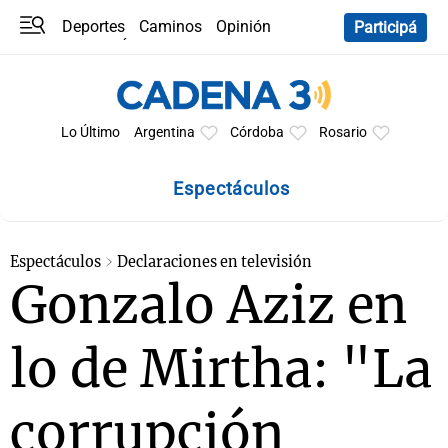
Deportes
Caminos
Opinión
Participá
Programas
Últimas coberturas
Últimas 24 h
En YouTube
Clima
Horóscopo
Lo Último
Argentina
Córdoba
Rosario
Espectáculos
Espectáculos
Declaraciones en televisión
Gonzalo Aziz en
lo de Mirtha: "La
corrupción