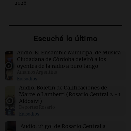
2026
23:18
Política y Economía
Masiva marcha de sindicatos y organizaciones
sociales a Plaza de Mayo por San Cayetano
Escuchá lo último
23:18
Mundo
Audio.
El Ensamble Municipal de Música
México establece un nuevo récord con 393
Ciudadana de Córdoba deleitó a los
medallas en los Juegos Centroamericanos
oyentes de la radio a puro tango
Amamos Argentina
Episodios
23:12
Sociedad
Evacuación en Monte Castro por derrame de
Audio.
Boletín de Calificaciones de
oxígeno líquido en plena calle
Marcelo Lamberti (Rosario Central 2 - 1
Aldosivi)
Deportes Rosario
23:07
Deportes
Episodios
Midland se impone ante Deportivo Maipú y se
acerca a la cima de la Primera Nacional 2026
Audio.
2° gol de Rosario Central a