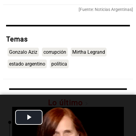
[Fuente: Noticias Argentinas]
Temas
Gonzalo Aziz
corrupción
Mirtha Legrand
estado argentino
política
Lo último
Play
00:08
La Cadena del Gol
Independiente Rivadavia venció de local a
Video
Estudiantes de Río Cuarto y escala posiciones