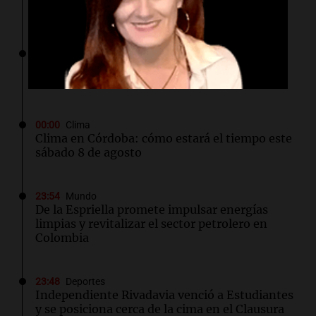
en su zona
00:05
Clima
Clima en CABA: cómo estará el tiempo este
sábado 8 de agosto
00:00
Clima
Clima en Córdoba: cómo estará el tiempo este
sábado 8 de agosto
23:54
Mundo
De la Espriella promete impulsar energías
limpias y revitalizar el sector petrolero en
Colombia
23:48
Deportes
Independiente Rivadavia venció a Estudiantes
y se posiciona cerca de la cima en el Clausura