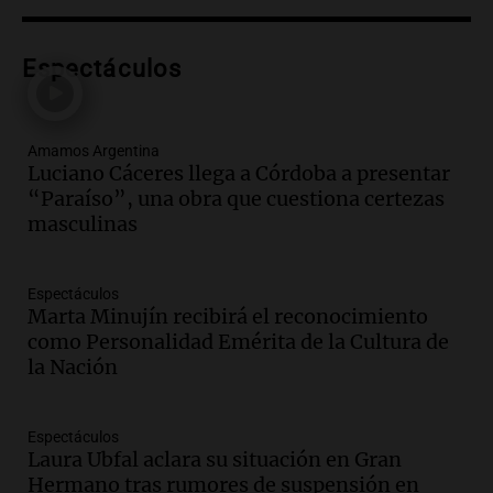
Episodios
Audio.
Preparativos finales para la gran
exposición en la sociedad rural de
Espectáculos
Bulaya este sábado
Panorama Federal
Episodios
Amamos Argentina
Audio.
Denuncias por represión en el
Luciano Cáceres llega a Córdoba a presentar
Congreso y evacuación por derrame de
“Paraíso”, una obra que cuestiona certezas
oxígeno en Montecastro
masculinas
Panorama Federal
Episodios
Espectáculos
Audio.
Río Gallegos reporta frío extremo
Marta Minujín recibirá el reconocimiento
y llega avión para escuelas de la décima
como Personalidad Emérita de la Cultura de
brigada aérea
la Nación
Panorama Federal
Episodios
Audio.
La justicia reconoce al COVID
Espectáculos
Laura Ubfal aclara su situación en Gran
como enfermedad laboral tras la muerte
Hermano tras rumores de suspensión en
de un docente