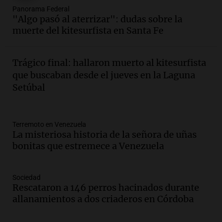
Audio.
1° gol de Rosario Central a
Panorama Federal
Aldosivi (Zalazar en contra) - relato
"Algo pasó al aterrizar": dudas sobre la
Gato Greco
muerte del kitesurfista en Santa Fe
Deportes Rosario
Episodios
Audio.
Recomendaciones de vino
Trágico final: hallaron muerto al kitesurfista
bonarda para disfrutar el fin de semana
que buscaban desde el jueves en la Laguna
en Mendoza
Setúbal
Panorama Federal
Episodios
Audio.
Mañana inicia la gran exposición
Terremoto en Venezuela
en la Sociedad Rural de Bulaya con
La misteriosa historia de la señora de uñas
actividades para toda la familia
bonitas que estremece a Venezuela
Panorama Federal
Episodios
Sociedad
Audio.
Villa María presenta nuevos
Rescataron a 146 perros hacinados durante
edificios y una casa del estudiante para
allanamientos a dos criaderos en Córdoba
jóvenes de la región
Panorama Federal