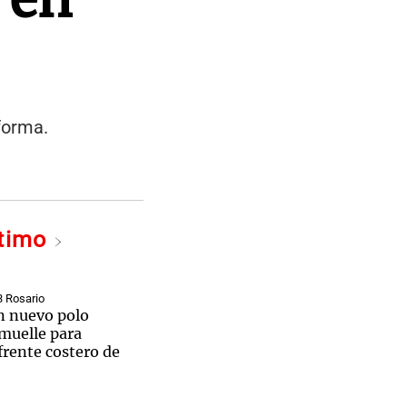
forma.
ltimo
3 Rosario
un nuevo polo
 muelle para
frente costero de