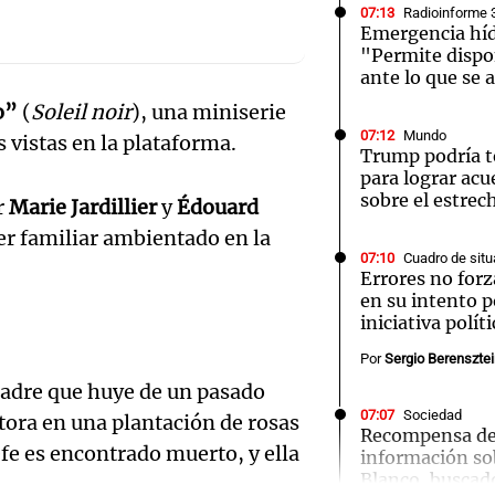
07:13
Radioinforme 
Emergencia híd
"Permite dispo
ante lo que se 
o”
(
Soleil noir
), una miniserie
07:12
Mundo
 vistas en la plataforma.
Notas
Notas
No
Trump podría t
para lograr acu
e en Cadena 3
El huracán de Arequito
Cadena 3 en
sobre el estre
r
Marie Jardillier
y
Édouard
ler familiar ambientado en la
07:10
Cuadro de situ
Errores no for
en su intento p
iniciativa políti
Por
Sergio Berenszte
madre que huye de un pasado
07:07
Sociedad
ora en una plantación de rosas
Recompensa de 
efe es encontrado muerto, y ella
información so
Blanco, buscad
Audio.