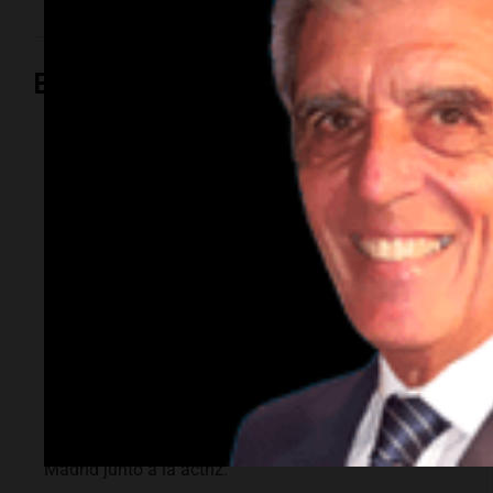
Espectáculos
Espectáculos
El Rayo Vallecano
busca fichar a Icardi
y la China Suárez se
muda a Madrid
Luego de resolver su situación legal, el delantero
argentino está en la mira del Rayo Vallecano.
Detalles sobre la oferta y su búsqueda de vivienda en
Madrid junto a la actriz.