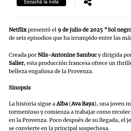
Escuchá la nota
Netflix
presentó el
9 de julio de 2025
“Sol negr
de seis episodios que ha irrumpido entre las más
Notas
Notas
Editorial
Mundial 2026
La Sol
Creada por
Nils-Antonine Sambuc
y dirigida po
Salier
, esta producción francesa ofrece un thril
belleza engañosa de la Provenza.
Sinopsis
La historia sigue a
Alba
(
Ava Baya
), una joven 
tormentoso y comienza a trabajar como recolect
en la Provenza. Poco después de su llegada, el j
se convierte en la principal sospechosa.