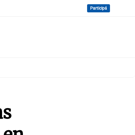
Participá
as
 en