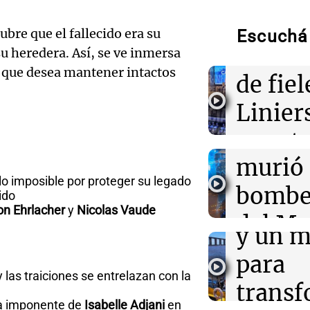
delitos
Cayet
bre que el fallecido era su
Escuchá 
07:00
Radioinforme 
reunir
u heredera. Así, se ve inmersa
Los fieles ya pa
celebración de
 que desea mantener intactos
Audio.
de fiel
Rosario
choqu
Linier
07:00
Política y Eco
Dólar hoy, dóla
Córdo
pan, t
cuánto cotiza e
Audio.
agosto
murió
salud
licita
 lo imposible por proteger su legado
bombe
Panorama F
ido
07:00
Radioinforme 
polo c
Episodios
Doble convicto
n Ehrlacher
y
Nicolas Vaude
del Me
estatal: la SEN
y un m
enteró por los
Audio.
Abast
para
no for
06:51
Sociedad
Radioinfor
las traiciones se entrelazan con la
Un automovilis
transf
Episodios
Audio.
tras chocar co
del Go
ia imponente de
Isabelle Adjani
en