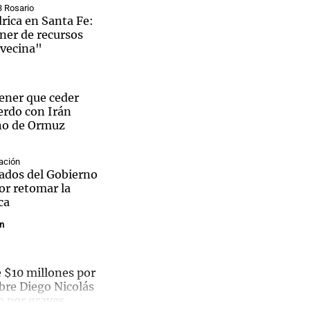
3 Rosario
rica en Santa Fe:
ner de recursos
avecina"
Notas
tas
Notas
ener que ceder
Venezuela de
erdo con Irán
 Groenlandia
Comprometidos
Madur
cho de Ormuz
ación
zados del Gobierno
or retomar la
ca
in
$10 millones por
bre Diego Nicolás
o por graves
San