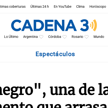
ltimas coberturas
Últimas 24 h
En YouTube
Clima
Horóscopo
Lo Último
Argentina
Córdoba
Rosario
Mundo
Espectáculos
egro", una de l
ento que arrasa