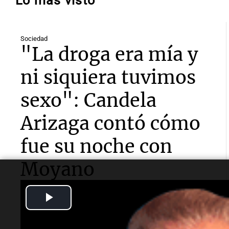
Lo más visto
Sociedad
"La droga era mía y
ni siquiera tuvimos
sexo": Candela
Arizaga contó cómo
fue su noche con
Moyano
Play
La influencer declaró ante la Fiscalía por el episodio
ocurrido esta semana y aseguró que el hijo del
dirigente no la agredió.
Video