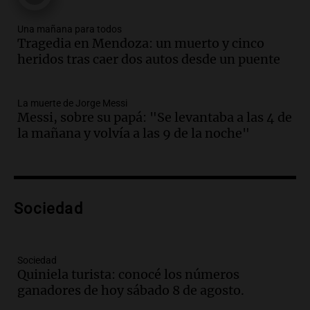
comunicacional del Gobierno
Una mañana para todos
Una mañana para todos
Episodios
Tragedia en Mendoza: un muerto y cinco
heridos tras caer dos autos desde un puente
Audio.
Casabindo se prepara para una
celebración única: 30.000 turistas y el
tradicional Toreo de la Vincha
La muerte de Jorge Messi
Una mañana para todos
Messi, sobre su papá: "Se levantaba a las 4 de
Episodios
la mañana y volvía a las 9 de la noche"
Audio.
Borges, abogada de Pourrain:
"Tres hombres se lo llevaron para
hacerle preguntas y nunca regresó"
Una mañana para todos
Episodios
Sociedad
Audio.
Voluntarios limpiaron 9.000
metros del río Suquía y retiraron hasta
800 kilos de basura por jornada
Sociedad
Quiniela turista: conocé los números
Una mañana para todos
ganadores de hoy sábado 8 de agosto.
Episodios
Audio.
La historia de la servilleta que