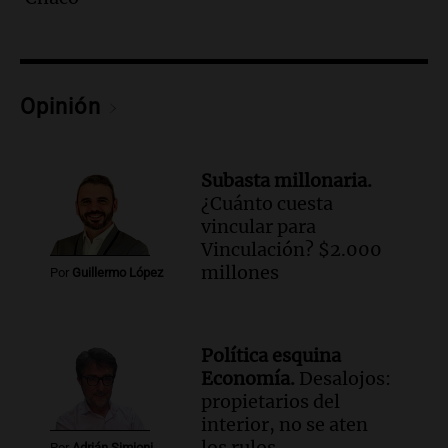
Episodios
Audio.
Una nutricionista derribó el mito
del desayuno ideal: qué alimentos
conviene priorizar
Una mañana para todos
Opinión
Episodios
Audio.
Murió Jorge Messi
Subasta millonaria.
Una mañana para todos
¿Cuánto cuesta
Episodios
vincular para
Vinculación? $2.000
Audio.
Mateo, a los 25 años, lucha
millones
Por
Guillermo López
contra el tiempo: necesita un trasplante
para poder seguir viviend
Una mañana para todos
Política esquina
Episodios
Economía.
Desalojos:
Audio.
Estiman que la inflación nacional
propietarios del
de julio será menor al 2,9% registrado
interior, no se aten
en CABA
los rulos
Por
Adrián Simioni