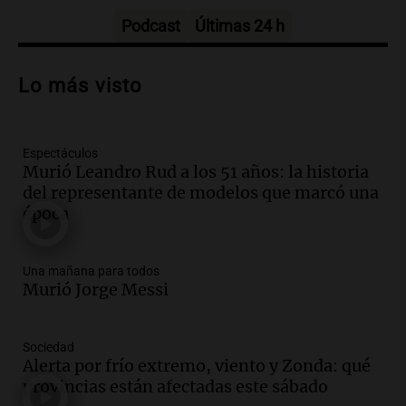
Episodios
Podcast
Últimas 24 h
Audio.
Trágico accidente en Mendoza:
un muerto y varios heridos tras caída de
Lo más visto
vehículos desde un puente
Panorama Federal
Episodios
Espectáculos
Audio.
Tragedia en Mendoza: un muerto
Murió Leandro Rud a los 51 años: la historia
y cinco heridos tras caer dos autos desde
del representante de modelos que marcó una
un puente
época
Una mañana para todos
Episodios
Audio.
Messi llegará esta noche a
Una mañana para todos
Rosario para acompañar a su familia
Murió Jorge Messi
tras la muerte de su papá
Una mañana para todos
Sociedad
Episodios
Alerta por frío extremo, viento y Zonda: qué
Audio.
Ley de Propiedad Privada: el revés
provincias están afectadas este sábado
en el Congreso expuso una debilidad