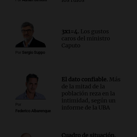
Una mañana para todos
Episodios
Audio.
Altas Cumbres: rescataron a una
cabra que llevaba ocho días atrapada en
3x1=4.
Los gustos
un precipicio
caros del ministro
Una mañana para todos
Caputo
Episodios
Por
Sergio Suppo
Audio.
Chile planteó mejorar la
conectividad fronteriza, aérea y digital
con Jujuy
Panorama Federal
El dato confiable.
Más
Episodios
de la mitad de la
población reza en la
intimidad, según un
Por
informe de la UBA
Federico Albarenque
Cuadro de situación.