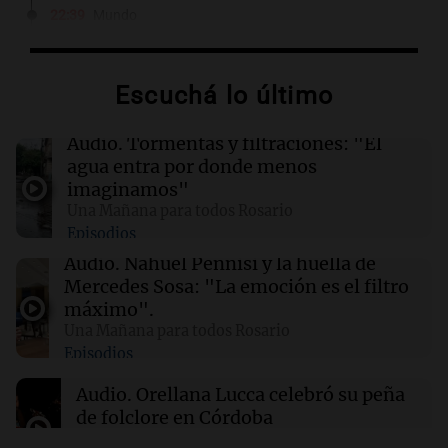
22:39
Mundo
Congresista estadounidense critica
fuertemente a Lula y Milei lo respalda en
redes sociales
Escuchá lo último
22:35
Mundo
Audio.
Tormentas y filtraciones: "El
Viudo que perdió a su familia se vuelve a casar
agua entra por donde menos
en una emotiva boda colectiva en Nigeria
imaginamos"
Una Mañana para todos Rosario
Episodios
22:18
Mundo
Tensión diplomática: Brasil solicita a
Audio.
Nahuel Pennisi y la huella de
Argentina frenar críticas hacia Lula y su
Mercedes Sosa: "La emoción es el filtro
gobierno
máximo".
Una Mañana para todos Rosario
Episodios
22:15
Sociedad
Quiniela turista: conocé los números
Audio.
Orellana Lucca celebró su peña
ganadores de hoy sábado 8 de agosto.
de folclore en Córdoba
Tarde y Media