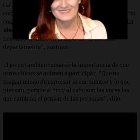
Gabriel, otro de los estudiantes que participó
como locutor, destacó que el proyecto les permitió
contar lo que viven a diario en su comunidad.
"La
idea fue concientizar
y dar a conocer lo que
nosotros vivimos en el día a día en nuestro
departamento", sostuvo.
El joven también remarcó la importancia de que
otros chicos se animen a participar. "Que no
tengan miedo de expresar lo que sienten y lo que
piensan, porque al fin y al cabo son las voces las
que cambian el pensar de las personas", dijo.