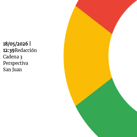
Notas
s
Notas
La Sole en
18/05/2026 |
ial
Mundial 2026
Cadena 3
12:39
Redacción
Cadena 3
Perspectiva
San Juan