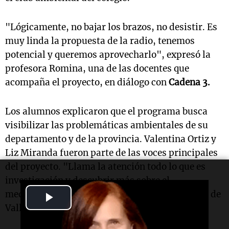
"Lógicamente, no bajar los brazos, no desistir. Es
muy linda la propuesta de la radio, tenemos
potencial y queremos aprovecharlo", expresó la
profesora Romina, una de las docentes que
acompaña el proyecto, en diálogo con
Cadena 3.
Los alumnos explicaron que el programa busca
visibilizar las problemáticas ambientales de su
departamento y de la provincia. Valentina Ortiz y
Liz Miranda fueron parte de las voces principales
del proyecto. "Llama la atención todo lo que es
investigación y descubrir más sobre el
medioambiente de nuestra provincia y también de
Play
Valle Fértil", señaló Liz.
Video