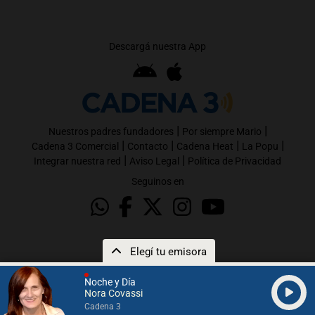
Descargá nuestra App
|
|
Nuestros padres fundadores
Por siempre Mario
|
|
|
|
Cadena 3 Comercial
Contacto
Cadena Heat
La Popu
|
|
Integrar nuestra red
Aviso Legal
Política de Privacidad
Seguinos en
Elegí tu emisora
Noche y Día
Nora Covassi
Cadena 3