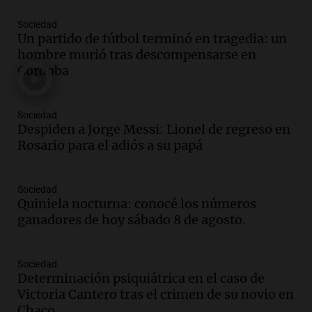
firmó Jorge Messi para el primer
Sociedad
contrato de Leo con Barcelona
Un partido de fútbol terminó en tragedia: un
Una mañana para todos
hombre murió tras descompensarse en
Episodios
Córdoba
Audio.
Joan Gaspart: "Sin Jorge, no sé si
Messi hubiera llegado adonde llegó"
Sociedad
Una mañana para todos
Despiden a Jorge Messi: Lionel de regreso en
Episodios
Rosario para el adiós a su papá
Audio.
El orgullo y el sueño argentino de
Jorge Messi en una entrevista con Rony
Sociedad
Vargas en 2007
Quiniela nocturna: conocé los números
Una mañana para todos
ganadores de hoy sábado 8 de agosto.
Episodios
Audio.
El abuelo de Agostina Vega, tras
las nuevas detenciones: "En esa casa
Sociedad
Determinación psiquiátrica en el caso de
todos tenían algo que ver"
Victoria Cantero tras el crimen de su novio en
Una mañana para todos
Chaco