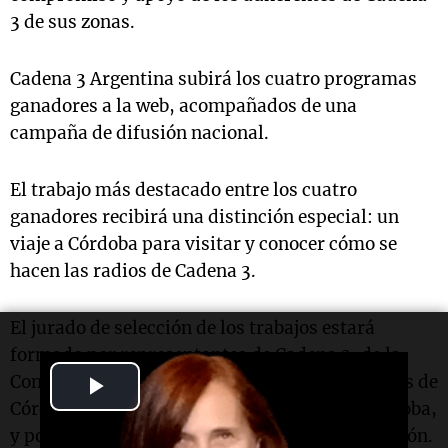
3 de sus zonas.
Cadena 3 Argentina subirá los cuatro programas
ganadores a la web, acompañados de una
campaña de difusión nacional.
El trabajo más destacado entre los cuatro
ganadores recibirá una distinción especial: un
viaje a Córdoba para visitar y conocer cómo se
hacen las radios de Cadena 3.
El jurado de selección de los trabajos estará
formado por representantes de Cadena 3, de la
Play
Comisión de Enlace de Entidades Agropecuarias de
Córdoba y del Ministerio de Educación de Córdoba,
Video
y por un reconocido especialista en comunicación.