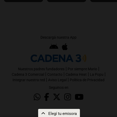
Descargá nuestra App
|
|
Nuestros padres fundadores
Por siempre Mario
|
|
|
|
Cadena 3 Comercial
Contacto
Cadena Heat
La Popu
|
|
Integrar nuestra red
Aviso Legal
Política de Privacidad
Seguinos en
Elegí tu emisora