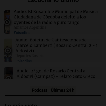
Escuchá lo último
00:32
Clima
Audio.
El Ensamble Municipal de Música
Clima en Salta: cómo estará el tiempo este
Ciudadana de Córdoba deleitó a los
sábado 8 de agosto
oyentes de la radio a puro tango
Amamos Argentina
Episodios
00:27
Clima
Clima en Tucumán: cómo estará el tiempo
Audio.
Boletín de Calificaciones de
este sábado 8 de agosto
Marcelo Lamberti (Rosario Central 2 - 1
Aldosivi)
Deportes Rosario
00:21
Clima
Episodios
Clima en Mendoza: cómo estará el tiempo
este sábado 8 de agosto
Audio.
2° gol de Rosario Central a
Aldosivi (Campaz) - relato Gato Greco
Deportes Rosario
Episodios
Podcast
Últimas 24 h
Audio.
Nuevo desarrollo urbano y casa
del estudiante impulsan el crecimiento
Lo más visto