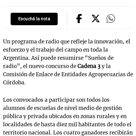
Escuchá la nota
Notas
s
Notas
La Sole en
Un programa de radio que refleje la innovación, el
ial
Mundial 2026
Cadena 3
esfuerzo y el trabajo del campo en toda la
Argentina. Así puede resumirse “Sueños de
radio”, el nuevo concurso de
Cadena 3
y la
Comisión de Enlace de Entidades Agropecuarias de
Córdoba.
Los convocados a participar son todos los
alumnos de escuelas de nivel medio de gestión
pública y privada ubicados en zonas rurales y en
localidades de hasta diez mil habitantes de todo el
territorio nacional. Los cuatro ganadores recibirán