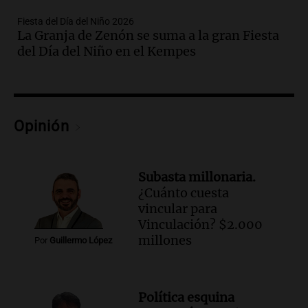
Panorama Federal
Episodios
Fiesta del Día del Niño 2026
La Granja de Zenón se suma a la gran Fiesta
Audio.
Gabriela Irrazábal: “Un 35,5% de
del Día del Niño en el Kempes
la población del país fue a templos a
buscar ayuda el último año”
La Argentina, hoy
Episodios
Audio.
"Algo pasó al aterrizar": dudas
Opinión
sobre la muerte del kitesurfista en
Santa Fe.
Noticias Rosario
Subasta millonaria.
Episodios
¿Cuánto cuesta
Audio.
José Roccuzzo, cortes de carne y
vincular para
compras de Antonella: bromas en
Vinculación? $2.000
Rosario.
millones
Por
Guillermo López
Ahora país
Episodios
Audio.
José Roccuzzo, cortes de carne y
Política esquina
compras de Antonella: bromas en