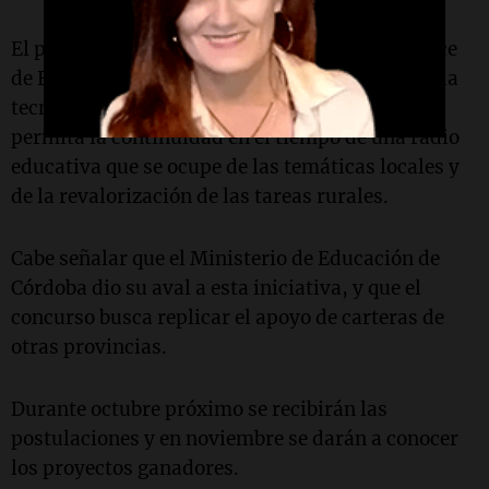
El propósito de Cadena 3 y la Comisión de Enlace
de Entidades Agropecuarias de Córdoba es que la
tecnología otorgada a las escuelas ganadoras
permita la continuidad en el tiempo de una radio
educativa que se ocupe de las temáticas locales y
de la revalorización de las tareas rurales.
Cabe señalar que el Ministerio de Educación de
Córdoba dio su aval a esta iniciativa, y que el
concurso busca replicar el apoyo de carteras de
otras provincias.
Durante octubre próximo se recibirán las
postulaciones y en noviembre se darán a conocer
los proyectos ganadores.