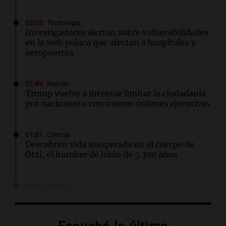
02:03
Tecnología
Investigadores alertan sobre vulnerabilidades
en la web polaca que afectan a hospitales y
aeropuertos
01:49
Mundo
Trump vuelve a intentar limitar la ciudadanía
por nacimiento con nuevas órdenes ejecutivas
01:31
Ciencia
Descubren vida inesperada en el cuerpo de
Ötzi, el hombre de hielo de 5.300 años
00:55
Mundo
China se prepara para el tifón Dolphin; cierran
escuelas y actividades turísticas en varias
provincias