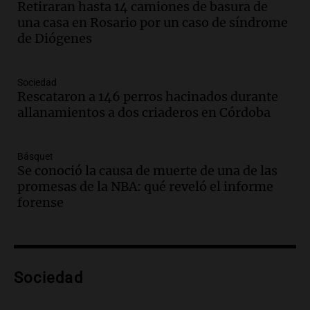
Retiraran hasta 14 camiones de basura de
bonarda para disfrutar el fin de semana
una casa en Rosario por un caso de síndrome
en Mendoza
de Diógenes
Panorama Federal
Episodios
Audio.
Mañana inicia la gran exposición
Sociedad
en la Sociedad Rural de Bulaya con
Rescataron a 146 perros hacinados durante
actividades para toda la familia
allanamientos a dos criaderos en Córdoba
Panorama Federal
Episodios
Básquet
Audio.
Villa María presenta nuevos
Se conoció la causa de muerte de una de las
edificios y una casa del estudiante para
promesas de la NBA: qué reveló el informe
jóvenes de la región
forense
Panorama Federal
Episodios
Audio.
Preparativos finales para la gran
exposición en la sociedad rural de
Bulaya este sábado
Sociedad
Panorama Federal
Episodios