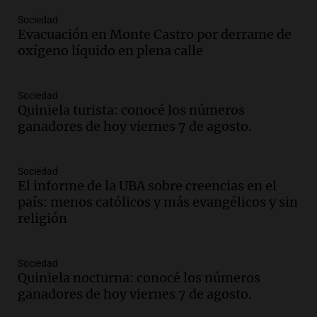
Audio.
Denuncias por represión en el
Sociedad
Congreso y evacuación por derrame de
Evacuación en Monte Castro por derrame de
oxígeno en Montecastro
oxígeno líquido en plena calle
Panorama Federal
Episodios
Sociedad
Audio.
Río Gallegos reporta frío extremo
Quiniela turista: conocé los números
y llega avión para escuelas de la décima
ganadores de hoy viernes 7 de agosto.
brigada aérea
Panorama Federal
Episodios
Sociedad
El informe de la UBA sobre creencias en el
Audio.
La justicia reconoce al COVID
país: menos católicos y más evangélicos y sin
como enfermedad laboral tras la muerte
religión
de un docente
Panorama Federal
Episodios
Sociedad
Audio.
Aumento de tarifas de luz en San
Quiniela nocturna: conocé los números
Luis a partir de agosto por nueva
ganadores de hoy viernes 7 de agosto.
regulación de la energía