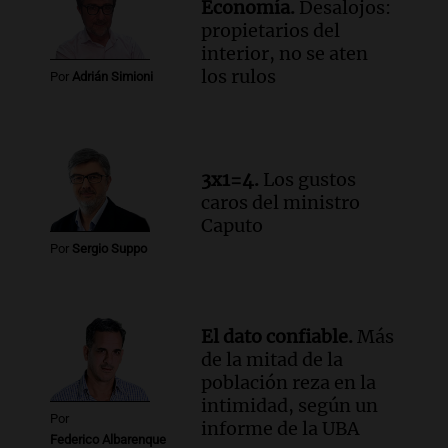
Economía.
Desalojos:
Rosario.
propietarios del
Viva la Radio Rosario
interior, no se aten
Episodios
los rulos
Por
Adrián Simioni
Audio.
Luciano Cáceres llega a Córdoba a
presentar “Paraíso”, una obra que
cuestiona certezas masculinas
Amamos Argentina
3x1=4.
Los gustos
Episodios
caros del ministro
Caputo
Por
Sergio Suppo
El dato confiable.
Más
de la mitad de la
población reza en la
intimidad, según un
Por
informe de la UBA
Federico Albarenque