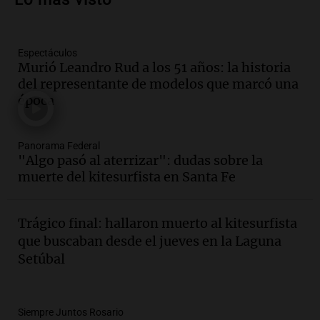
en Villa María
Panorama Federal
Episodios
Espectáculos
Audio.
La gran exposición de la rural de
Murió Leandro Rud a los 51 años: la historia
la Bulaya abrirá sus puertas mañana con
del representante de modelos que marcó una
diversas actividades y sorpresas
época
Panorama Federal
Episodios
Audio.
Villa María presenta nuevos
Panorama Federal
edificios y proyecta una casa del
"Algo pasó al aterrizar": dudas sobre la
estudiante con 48 municipios
muerte del kitesurfista en Santa Fe
involucrados
Panorama Federal
Episodios
Trágico final: hallaron muerto al kitesurfista
Audio.
1° gol de Rosario Central a
que buscaban desde el jueves en la Laguna
Aldosivi (Zalazar en contra) - relato
Setúbal
Gato Greco
Deportes Rosario
Episodios
Audio.
Recomendaciones de vino
Siempre Juntos Rosario