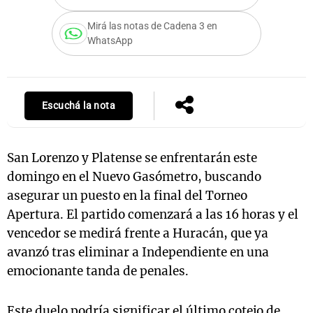
Mirá las notas de Cadena 3 en
WhatsApp
Notas
s
Notas
La Sole en
Escuchá la nota
ial
Mundial 2026
Cadena 3
San Lorenzo y Platense se enfrentarán este
domingo en el Nuevo Gasómetro, buscando
asegurar un puesto en la final del Torneo
Apertura. El partido comenzará a las 16 horas y el
vencedor se medirá frente a Huracán, que ya
avanzó tras eliminar a Independiente en una
emocionante tanda de penales.
Este duelo podría significar el último cotejo de