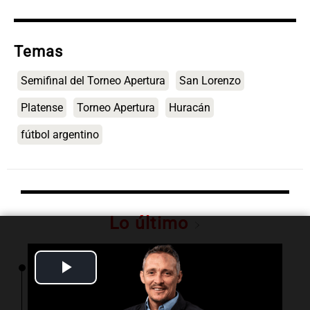
Temas
Semifinal del Torneo Apertura
San Lorenzo
Platense
Torneo Apertura
Huracán
fútbol argentino
Lo último
Play
17:00
La Cadena del Gol
River se mide ante Tigre en un duelo crucial
Video
para el futuro de Coudet