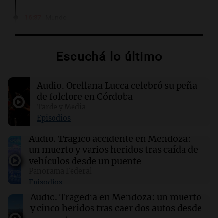
16:37
Mundo
Liberan a 163 nigerianos tras meses de
cautiverio yihadista: "Vimos muerte y
sufrimiento"
Escuchá lo último
16:13
Tarde y Media
Audio.
Orellana Lucca celebró su peña
Orellana Lucca celebró su peña en Córdoba:
"Queremos seguir llevándola a diferentes
de folclore en Córdoba
lugares"
Tarde y Media
Episodios
16:07
Mundo
Audio.
Trágico accidente en Mendoza:
Más de 178.000 inmigrantes abandonan
un muerto y varios heridos tras caída de
Sudáfrica por violencia y deportaciones
vehículos desde un puente
Panorama Federal
Episodios
15:48
Sociedad
Bomberos controlaron un incendio en barrio
Audio.
Tragedia en Mendoza: un muerto
Renacimiento
y cinco heridos tras caer dos autos desde