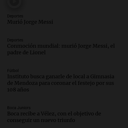
Audio.
El orgullo y el sueño argentino de
Jorge Messi en una entrevista con Rony
Deportes
Vargas en 2007
Murió Jorge Messi
Una mañana para todos
Episodios
Audio.
El abuelo de Agostina Vega, tras
Deportes
Conmoción mundial: murió Jorge Messi, el
las nuevas detenciones: "En esa casa
padre de Lionel
todos tenían algo que ver"
Una mañana para todos
Episodios
Fútbol
Audio.
Una nutricionista derribó el mito
Instituto busca ganarle de local a Gimnasia
del desayuno ideal: qué alimentos
de Mendoza para coronar el festejo por sus
conviene priorizar
108 años
Una mañana para todos
Episodios
Boca Juniors
Boca recibe a Vélez, con el objetivo de
Audio.
Murió Jorge Messi
conseguir un nuevo triunfo
Una mañana para todos
Episodios