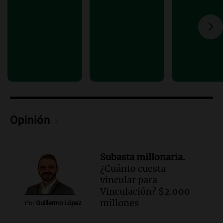
con Jujuy
Panorama Federal
Episodios
Audio.
Del fitness a la longevidad: por
qué crece el consumo de alimentos con
proteínas
Una mañana para todos
Episodios
Audio.
Investigan un asalto millonario a
la cooperativa Talamochita en Villa
Opinión
María
Panorama Federal
Episodios
Subasta millonaria.
¿Cuánto cuesta
vincular para
Vinculación? $2.000
millones
Por
Guillermo López