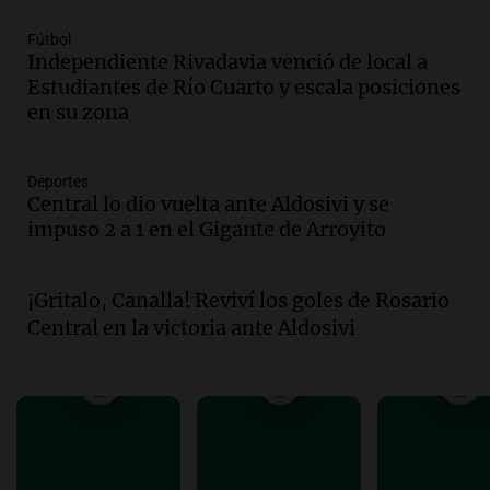
Fútbol
Audio.
Mateo, a los 25 años, lucha
Independiente Rivadavia venció de local a
contra el tiempo: necesita un trasplante
Estudiantes de Río Cuarto y escala posiciones
para poder seguir viviend
en su zona
Una mañana para todos
Episodios
Deportes
Audio.
Estiman que la inflación nacional
Central lo dio vuelta ante Aldosivi y se
de julio será menor al 2,9% registrado
impuso 2 a 1 en el Gigante de Arroyito
en CABA
Una mañana para todos
Episodios
¡Gritalo, Canalla! Reviví los goles de Rosario
Audio.
Altas Cumbres: rescataron a una
Central en la victoria ante Aldosivi
cabra que llevaba ocho días atrapada en
un precipicio
Una mañana para todos
Episodios
Audio.
Chile planteó mejorar la
conectividad fronteriza, aérea y digital