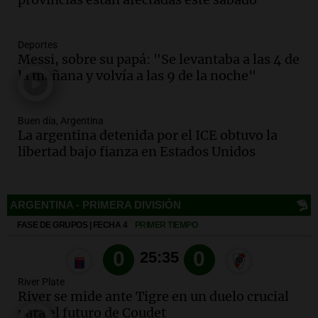
"Tres hombres se lo llevaron para
hacerle preguntas y nunca regresó"
Una mañana para todos
Deportes
Episodios
Messi, sobre su papá: "Se levantaba a las 4 de
la mañana y volvía a las 9 de la noche"
Audio.
Voluntarios limpiaron 9.000
metros del río Suquía y retiraron hasta
800 kilos de basura por jornada
Buen día, Argentina
Una mañana para todos
La argentina detenida por el ICE obtuvo la
Episodios
libertad bajo fianza en Estados Unidos
Audio.
La historia de la servilleta que
firmó Jorge Messi para el primer
contrato de Leo con Barcelona
Una mañana para todos
Episodios
Deportes
Audio.
Joan Gaspart: "Sin Jorge, no sé si
Messi hubiera llegado adonde llegó"
River Plate
Una mañana para todos
River se mide ante Tigre en un duelo crucial
Episodios
para el futuro de Coudet