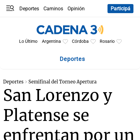
Deportes
Caminos
Opinión
Participá
Programas
Últimas coberturas
Últimas 24 h
En YouTube
Clima
Horóscopo
Lo Último
Argentina
Córdoba
Rosario
Deportes
Deportes
Semifinal del Torneo Apertura
San Lorenzo y
Platense se
enfrentan por un