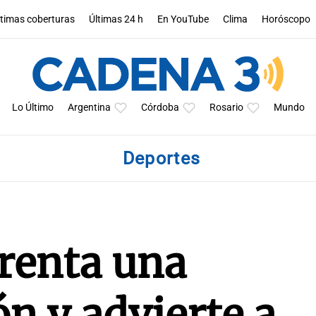
ltimas coberturas
Últimas 24 h
En YouTube
Clima
Horóscopo
Lo Último
Argentina
Córdoba
Rosario
Mundo
Deportes
frenta una
ón y advierte a