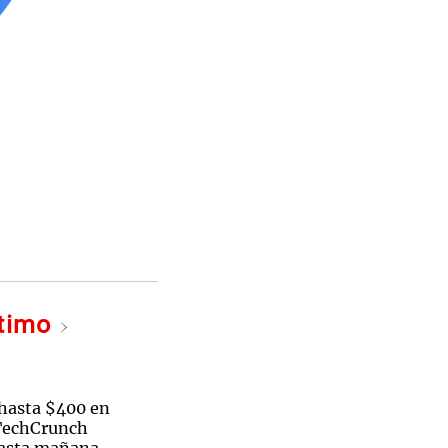
ltimo
hasta $400 en
 TechCrunch