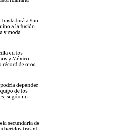
hasta mañana
 trasladará a San
uiño a la fusión
ía y moda
illa en los
nos y México
 récord de oros
n podría depender
equipo de los
es, según un
ela secundaria de
s heridos tras el