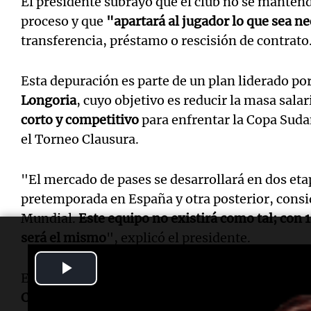
El presidente subrayó que el club no se mantend
proceso y que
"apartará al jugador lo que sea n
transferencia, préstamo o rescisión de contrato
Esta depuración es parte de un plan liderado por
Longoria
, cuyo objetivo es reducir la masa sala
corto y competitivo
para enfrentar la Copa Suda
el Torneo Clausura.
"El mercado de pases se desarrollará en dos etap
pretemporada en España y otra posterior, consid
Mundial.
Este equipo no existirá como tal; con 1
será el mismo
", explicó el presidente.
Play
Entre los futbolistas que podrían salir se encue
Video
Castaño, Giuliano Galoppo y Maximiliano Salas