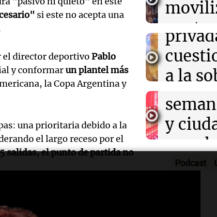
rá "pasivo ni quieto" en este
movili
Panorama F
propi
ecesario"
si este no acepta una
Episodios
Audio.
contra
.
privad
Mendo
kirch
cuest
 el director deportivo
Pablo
prepar
Panorama F
rial y conformar
un plantel más
a la s
Episodios
un fin
mericana, la Copa Argentina y
digital
seman
Audio.
Argent
y ciud
as: una prioritaria debido a la
"Mono
Panorama F
Audio.
erando el largo receso por el
march
Episodios
Kapan
5 salidas, el punto de partida no
Conde
contra
Podcast
adelan
tres a
de tier
show 
ntran
Paulo Díaz, Kevin
prisió
Panorama F
Audio.
Rosari
.
Episodios