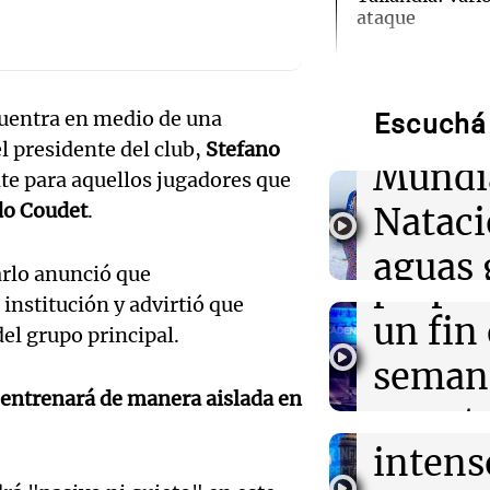
ataque
Audio.
de neo
01:09
Mundo
La transformac
modernización 
cuentra en medio de una
Escuchá 
compit
efectos en los 
el presidente del club,
Stefano
Mundi
te para aquellos jugadores que
Audio.
00:32
Clima
o Coudet
.
Nataci
Clima en Salta:
Mendo
tiempo este vie
aguas 
arlo anunció que
prepar
00:32
Mundo
frente 
institución y advirtió que
Simone Biles da
Audio.
un fin
del grupo principal.
regresiva para 
Moren
Panamericanos
Galleg
seman
Turno Noch
entrenará de manera aislada en
enfren
y prot
Episodios
00:27
Clima
Audio.
Clima en Tucu
intens
ley de 
el tiempo este 
el Sen