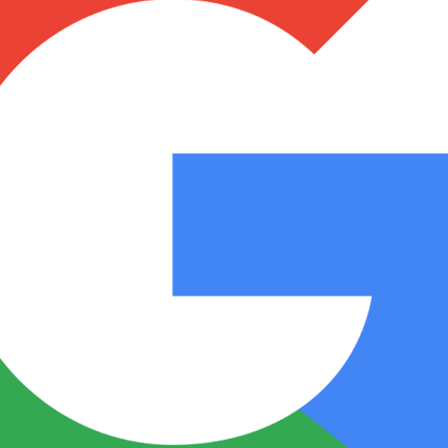
Notas
Notas
No
e en Cadena 3
El huracán de Arequito
Cadena 3 en