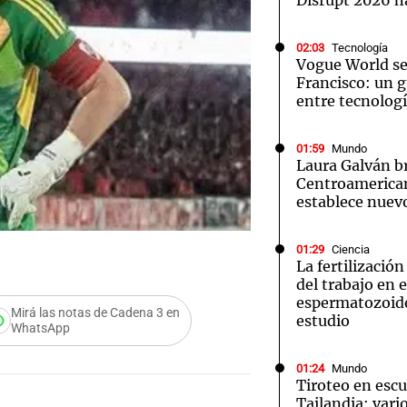
Disrupt 2026 
02:03
Tecnología
Vogue World se
Francisco: un g
entre tecnolog
01:59
Mundo
Laura Galván br
Centroamerica
establece nuevo
01:29
Ciencia
La fertilizació
del trabajo en 
espermatozoid
Mirá las notas de Cadena 3 en
estudio
WhatsApp
01:24
Mundo
Tiroteo en escu
Tailandia: vario