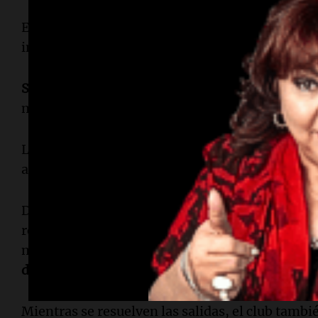
El club es consciente de que en varios casos será 
inversiones realizadas, según informó la
Agenci
Salas
llegó en 2025 tras activar una cláusula ce
mientras que
Castaño
implicó una inversión su
Las situaciones de
Fabricio Bustos y Paulo Díaz
a sus altos contratos y escaso valor de reventa.
Di Carlo defendió la decisión de hacer pública l
reestructuración, a pesar de las críticas sobre 
mercado:
"Todos saben lo que valen los jugadore
declaraciones"
, afirmó.
Mientras se resuelven las salidas, el club tamb