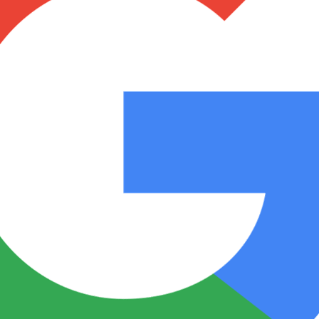
Notas
Notas
No
e en Cadena 3
El huracán de Arequito
Cadena 3 en