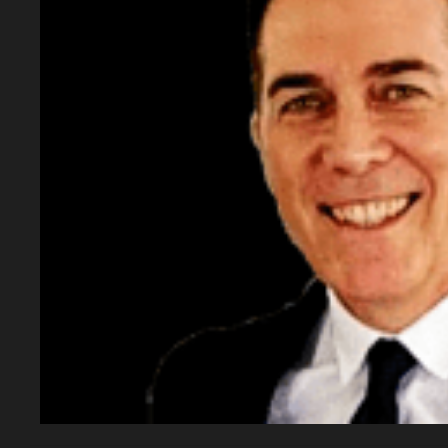
El jugador y el club han cerrado un contra
opción a uno más.
¿Cuánto vale Bernardo Silva?
Su valor actual es de 22 millones de euros, 
partir del 30 de junio.
¿Qué títulos ha ganado en el City?
Ha conseguido 1 Champions League, 6 Prem
trofeos importantes.
¿Cuándo se concretó el acuerdo?
Las negociaciones se realizaron en menos 
Fabrizio Romano.