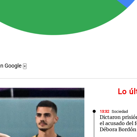
en Google
×
Lo ú
13:32
Sociedad
Dictaron prisió
el acusado del 
Débora Bordón 