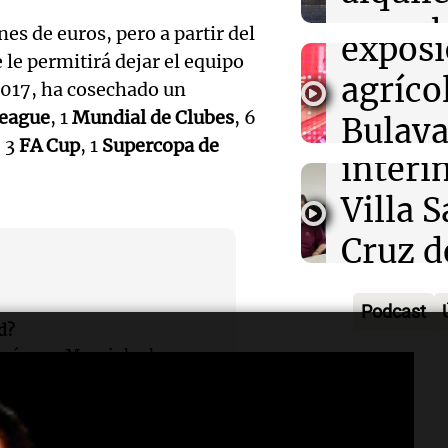
prime
aprueb
Panorama F
es de euros, pero a partir del
Audio.
exposi
Episodios
e le permitirá dejar el equipo
de pro
atrinc
agríco
017, ha cosechado un
privad
eague
, 1
Mundial de Clubes
, 6
intend
Bulaya
, 3
FA Cup
, 1
Supercopa de
Ahora país
Audio.
interi
divers
Episodios
Anunci
Villa 
atracc
ganado
Cruz d
para t
premi
tras se
Panorama F
Audio.
Episodios
Podcast
Cadena
destit
d?
inicia
gués que Mourinho ha
de 15.
Ahora país
Audio.
bonos 
Episodios
mensa
Tekis
en dis