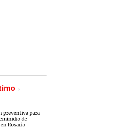
ltimo
n preventiva para
feminidio de
en Rosario