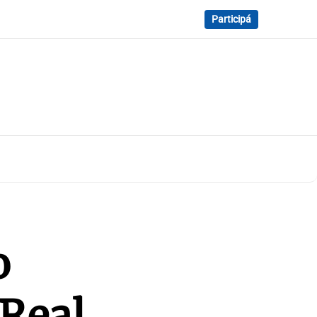
Participá
o
 Real