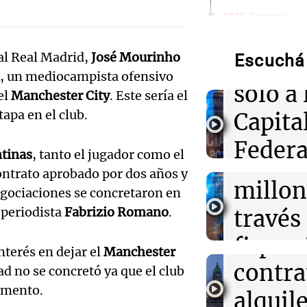
Desalo
13:11
Deportes
Los Pumas se p
Argent
gran desafío an
Vélez
al Real Madrid,
José Mourinho
Escuchá 
ley be
Audio.
, un mediocampista ofensivo
solo a 
13:08
Deportes
el
Manchester City
. Este sería el
justici
Central recibe 
apa en el club.
Capita
necesitado y va
invest
firme
Federa
Audio.
ntinas
, tanto el jugador como el
estafa
13:07
Mundo
alerta
ontrato aprobado por dos años y
Arabia Saudita,
serán 
millon
egociaciones se concretaron en
Turquía establ
expert
defensa en La 
desalo
 periodista
Fabrizio Romano
.
través
Audio.
inmobi
exprés
financ
13:06
Mundo
inaugu
terés en dejar el
Manchester
Noticias
México y Perú
contra
Mendo
dad no se concretó ya que el club
relaciones dipl
Episodios
décim
nueve meses de
omento.
alquile
Rafael