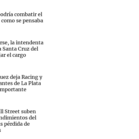
odría combatir el
o como se pensaba
rse, la intendenta
la Santa Cruz del
ar el cargo
uez deja Racing y
antes de La Plata
importante
ll Street suben
endimientos del
s pérdida de
s