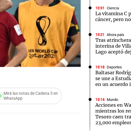
13:31
Ciencia
La vitamina C p
cáncer, pero n
13:21
Ahora país
Tras atrinchera
interina de Vil
Lago aceptó dej
13:18
Deportes
Baltasar Rodríg
se une a Estudi
en un acuerdo 
Mirá las notas de Cadena 3 en
WhatsApp
13:14
Mundo
Acciones en Wa
mientras los r
Tesoro caen tra
Audio.
23,000 empleo