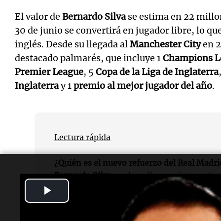
El valor de
Bernardo Silva
se estima en 22 millon
30 de junio se convertirá en jugador libre, lo qu
inglés. Desde su llegada al
Manchester City
en 2
destacado palmarés, que incluye 1
Champions L
Premier League
, 5
Copa de la Liga de Inglaterra
Inglaterra
y 1
premio al mejor jugador del año
.
Lectura rápida
¿Quién es el nuevo refuerzo del Real Madri
Bernardo Silva
es el mediocampista portu
Play
pedido para el equipo.
Video
¿Qué acuerdo se alcanzó?