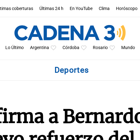
ltimas coberturas
Últimas 24 h
En YouTube
Clima
Horóscopo
Lo Último
Argentina
Córdoba
Rosario
Mundo
Deportes
irma a Bernard
vo refuerzo del