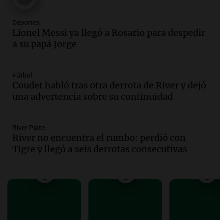
las nuevas detenciones: "En esa casa
todos tenían algo que ver"
Deportes
Una mañana para todos
Lionel Messi ya llegó a Rosario para despedir
Episodios
a su papá Jorge
Audio.
Una nutricionista derribó el mito
del desayuno ideal: qué alimentos
conviene priorizar
Fútbol
Una mañana para todos
Coudet habló tras otra derrota de River y dejó
Episodios
una advertencia sobre su continuidad
Audio.
Murió Jorge Messi
River Plate
Una mañana para todos
River no encuentra el rumbo: perdió con
Episodios
Tigre y llegó a seis derrotas consecutivas
Audio.
Mateo, a los 25 años, lucha
contra el tiempo: necesita un trasplante
para poder seguir viviend
Una mañana para todos
Episodios