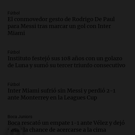
Una mañana para todos
Episodios
Fútbol
El conmovedor gesto de Rodrigo De Paul
Audio.
La historia de la servilleta que
para Messi tras marcar un gol con Inter
firmó Jorge Messi para el primer
Miami
contrato de Leo con Barcelona
Una mañana para todos
Episodios
Fútbol
Instituto festejó sus 108 años con un golazo
Audio.
Joan Gaspart: "Sin Jorge, no sé si
de Luna y sumó su tercer triunfo consecutivo
Messi hubiera llegado adonde llegó"
Una mañana para todos
Episodios
Fútbol
Inter Miami sufrió sin Messi y perdió 2-1
Audio.
El orgullo y el sueño argentino de
ante Monterrey en la Leagues Cup
Jorge Messi en una entrevista con Rony
Vargas en 2007
Una mañana para todos
Boca Juniors
Episodios
Boca rescató un empate 1-1 ante Vélez y dejó
Audio.
El abuelo de Agostina Vega, tras
pasar la chance de acercarse a la cima