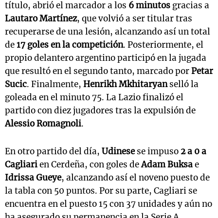
título, abrió el marcador a los
6 minutos
gracias a
Lautaro Martínez
, que volvió a ser titular tras
recuperarse de una lesión, alcanzando así un total
de
17 goles en la competición
. Posteriormente, el
propio delantero argentino participó en la jugada
que resultó en el segundo tanto, marcado por
Petar
Sucic
. Finalmente,
Henrikh Mkhitaryan
selló la
goleada en el minuto 75. La Lazio finalizó el
partido con diez jugadores tras la expulsión de
Alessio Romagnoli
.
En otro partido del día,
Udinese
se impuso
2 a 0 a
Cagliari
en Cerdeña, con goles de
Adam Buksa
e
Idrissa Gueye
, alcanzando así el noveno puesto de
la tabla con 50 puntos. Por su parte, Cagliari se
encuentra en el puesto 15 con 37 unidades y aún no
ha asegurado su permanencia en la Serie A.