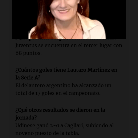
¿Quién destacó en el partido del Inter?
Lautaro Martínez fue la figura, anotando
un gol y asistiendo en otro.
¿Qué posición ocupa Juventus en la tabla?
Juventus se encuentra en el tercer lugar con
68 puntos.
¿Cuántos goles tiene Lautaro Martínez en
la Serie A?
El delantero argentino ha alcanzado un
total de 17 goles en el campeonato.
¿Qué otros resultados se dieron en la
jornada?
Udinese ganó 2-0 a Cagliari, subiendo al
noveno puesto de la tabla.