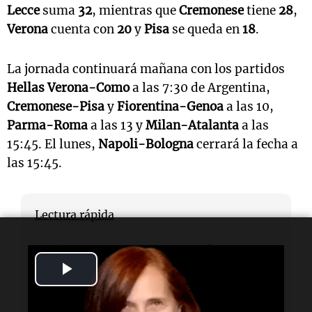
Lecce
suma
32
, mientras que
Cremonese
tiene
28
,
Verona
cuenta con
20
y
Pisa
se queda en
18
.
La jornada continuará mañana con los partidos
Hellas Verona-Como
a las 7:30 de Argentina,
Cremonese-Pisa
y
Fiorentina-Genoa
a las 10,
Parma-Roma
a las 13 y
Milan-Atalanta
a las
15:45. El lunes,
Napoli-Bologna
cerrará la fecha a
las 15:45.
Lectura rápida
¿Qué equipo ganó en la jornada?
Play
El Inter venció 3-0 a Lazio, mientras que
Juventus ganó 1-0 a Lecce.
Video