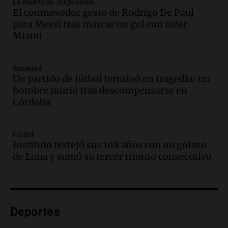
La muerte de Jorge Messi
Episodios
El conmovedor gesto de Rodrigo De Paul
Audio.
Ley de Propiedad Privada: el revés
para Messi tras marcar un gol con Inter
en el Congreso expuso una debilidad
Miami
comunicacional del Gobierno
Una mañana para todos
Episodios
Sociedad
Un partido de fútbol terminó en tragedia: un
Audio.
Casabindo se prepara para una
hombre murió tras descompensarse en
celebración única: 30.000 turistas y el
Córdoba
tradicional Toreo de la Vincha
Una mañana para todos
Episodios
Fútbol
Audio.
Borges, abogada de Pourrain:
Instituto festejó sus 108 años con un golazo
"Tres hombres se lo llevaron para
de Luna y sumó su tercer triunfo consecutivo
hacerle preguntas y nunca regresó"
Una mañana para todos
Episodios
Audio.
Voluntarios limpiaron 9.000
Deportes
metros del río Suquía y retiraron hasta
800 kilos de basura por jornada