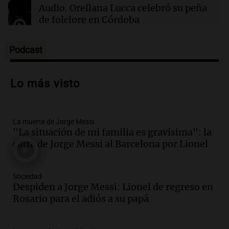
Audio.
Orellana Lucca celebró su peña
de folclore en Córdoba
Tarde y Media
Episodios
Podcast
Audio.
Trágico accidente en Mendoza:
un muerto y varios heridos tras caída de
Lo más visto
vehículos desde un puente
Panorama Federal
Episodios
La muerte de Jorge Messi
Audio.
Tragedia en Mendoza: un muerto
"La situación de mi familia es gravísima": la
y cinco heridos tras caer dos autos desde
carta de Jorge Messi al Barcelona por Lionel
un puente
Una mañana para todos
Episodios
Sociedad
Audio.
Messi llegará esta noche a
Despiden a Jorge Messi: Lionel de regreso en
Rosario para acompañar a su familia
Rosario para el adiós a su papá
tras la muerte de su papá
Una mañana para todos