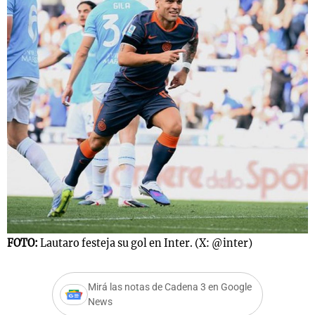
Notas
s
Notas
La Sole en
ial
Mundial 2026
Cadena 3
FOTO:
Lautaro festeja su gol en Inter. (X: @inter)
Mirá las notas de Cadena 3 en Google
News