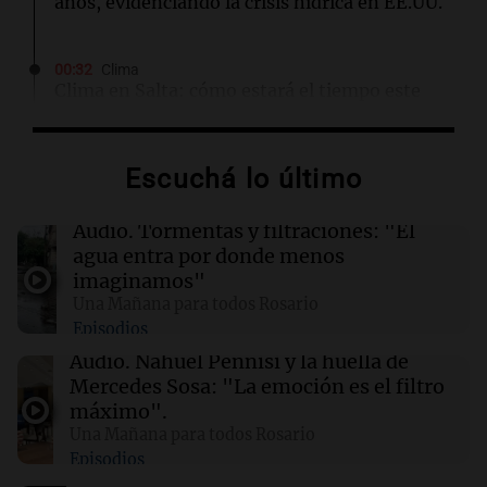
años, evidenciando la crisis hídrica en EE.UU.
00:32
Clima
Clima en Salta: cómo estará el tiempo este
domingo 9 de agosto
Escuchá lo último
00:26
Clima
Clima en Tucumán: cómo estará el tiempo
este domingo 9 de agosto
Audio.
Tormentas y filtraciones: "El
agua entra por donde menos
imaginamos"
00:21
Clima
Una Mañana para todos Rosario
Clima en Mendoza: cómo estará el tiempo
Episodios
este domingo 9 de agosto
Audio.
Nahuel Pennisi y la huella de
Mercedes Sosa: "La emoción es el filtro
00:16
Clima
máximo".
Clima en Santa Fe: cómo estará el tiempo este
Una Mañana para todos Rosario
domingo 9 de agosto
Episodios