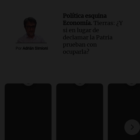
Política esquina
Economía.
Tierras: ¿Y
si en lugar de
declamar la Patria
prueban con
Por
Adrián Simioni
ocuparla?