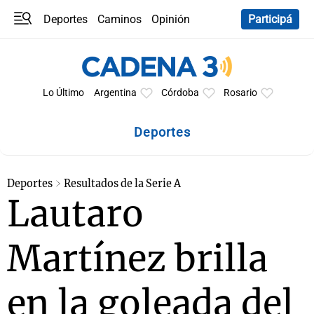
Deportes
Caminos
Opinión
Participá
Programas
Últimas coberturas
Últimas 24 h
En YouTube
Clima
Horóscopo
Lo Último
Argentina
Córdoba
Rosario
Deportes
Deportes
Resultados de la Serie A
Lautaro
Martínez brilla
en la goleada del