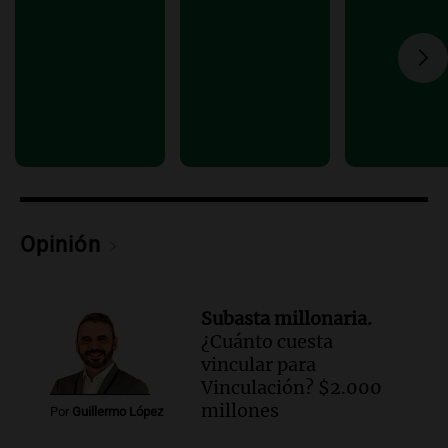
Audio.
Estiman que la inflación nacional
de julio será menor al 2,9% registrado
en CABA
Una mañana para todos
Episodios
Audio.
Altas Cumbres: rescataron a una
cabra que llevaba ocho días atrapada en
un precipicio
Una mañana para todos
Episodios
Opinión
Audio.
Chile planteó mejorar la
conectividad fronteriza, aérea y digital
con Jujuy
Subasta millonaria.
Panorama Federal
¿Cuánto cuesta
Episodios
vincular para
Vinculación? $2.000
millones
Por
Guillermo López