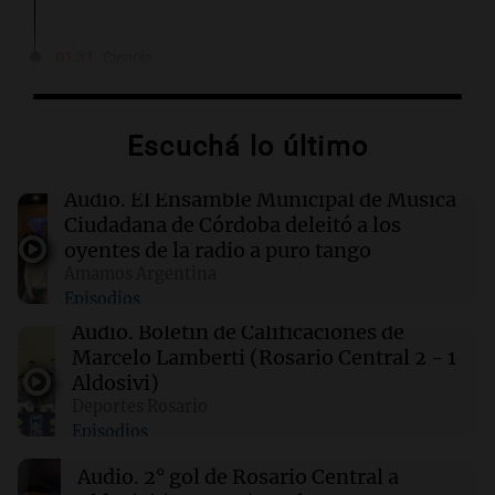
01:31
Ciencia
Descubren vida inesperada en el cuerpo de
Ötzi, el hombre de hielo de 5.300 años
Escuchá lo último
00:55
Mundo
China se prepara para el tifón Dolphin; cierran
Audio.
El Ensamble Municipal de Música
escuelas y actividades turísticas en varias
Ciudadana de Córdoba deleitó a los
provincias
oyentes de la radio a puro tango
Amamos Argentina
Episodios
00:32
Clima
Clima en Salta: cómo estará el tiempo este
Audio.
Boletín de Calificaciones de
sábado 8 de agosto
Marcelo Lamberti (Rosario Central 2 - 1
Aldosivi)
Deportes Rosario
00:27
Clima
Episodios
Clima en Tucumán: cómo estará el tiempo
este sábado 8 de agosto
Audio.
2° gol de Rosario Central a