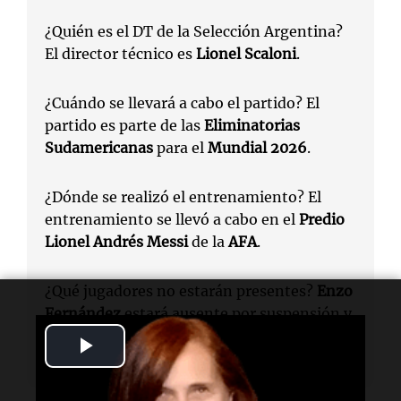
¿Quién es el DT de la Selección Argentina?
El director técnico es
Lionel Scaloni
.
¿Cuándo se llevará a cabo el partido? El
partido es parte de las
Eliminatorias
Sudamericanas
para el
Mundial 2026
.
¿Dónde se realizó el entrenamiento? El
entrenamiento se llevó a cabo en el
Predio
Lionel Andrés Messi
de la
AFA
.
¿Qué jugadores no estarán presentes?
Enzo
Fernández
estará ausente por suspensión y
Alexis Mac Allister
podría quedar en duda
Play
por lesión.
Video