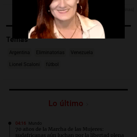
[Fuente: Noticias Argentinas]
Temas
Argentina
Eliminatorias
Venezuela
Lionel Scaloni
fútbol
Lo último
04:16
Mundo
70 años de la Marcha de las Mujeres:
sudafricanas aún luchan por la libertad plena