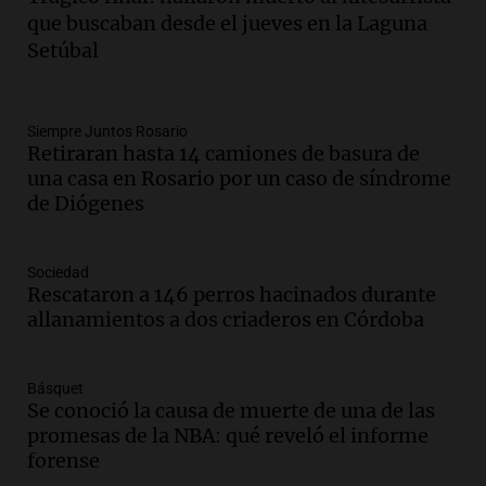
Audio.
1° gol de Rosario Central a
que buscaban desde el jueves en la Laguna
Aldosivi (Zalazar en contra) - relato
Setúbal
Gato Greco
Deportes Rosario
Episodios
Audio.
Recomendaciones de vino
Siempre Juntos Rosario
Retiraran hasta 14 camiones de basura de
bonarda para disfrutar el fin de semana
una casa en Rosario por un caso de síndrome
en Mendoza
de Diógenes
Panorama Federal
Episodios
Audio.
Mañana inicia la gran exposición
Sociedad
en la Sociedad Rural de Bulaya con
Rescataron a 146 perros hacinados durante
actividades para toda la familia
allanamientos a dos criaderos en Córdoba
Panorama Federal
Episodios
Básquet
Audio.
Villa María presenta nuevos
Se conoció la causa de muerte de una de las
edificios y una casa del estudiante para
promesas de la NBA: qué reveló el informe
jóvenes de la región
forense
Panorama Federal