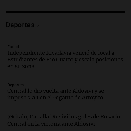
Episodios
Audio.
Preparativos finales para la gran
exposición en la sociedad rural de
Bulaya este sábado
Deportes
Panorama Federal
Episodios
Audio.
Denuncias por represión en el
Fútbol
Congreso y evacuación por derrame de
Independiente Rivadavia venció de local a
oxígeno en Montecastro
Estudiantes de Río Cuarto y escala posiciones
Panorama Federal
en su zona
Episodios
Audio.
Río Gallegos reporta frío extremo
Deportes
y llega avión para escuelas de la décima
Central lo dio vuelta ante Aldosivi y se
brigada aérea
impuso 2 a 1 en el Gigante de Arroyito
Panorama Federal
Episodios
Audio.
La justicia reconoce al COVID
¡Gritalo, Canalla! Reviví los goles de Rosario
como enfermedad laboral tras la muerte
Central en la victoria ante Aldosivi
de un docente