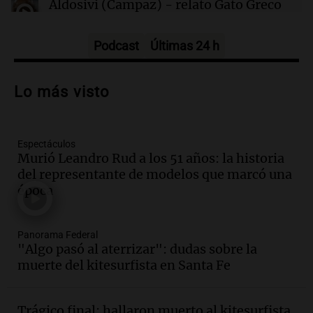
Aldosivi (Campaz) - relato Gato Greco
Deportes Rosario
Episodios
Podcast
Últimas 24 h
Audio.
Nuevo desarrollo urbano y casa
del estudiante impulsan el crecimiento
Lo más visto
en Villa María
Panorama Federal
Episodios
Espectáculos
Audio.
La gran exposición de la rural de
Murió Leandro Rud a los 51 años: la historia
la Bulaya abrirá sus puertas mañana con
del representante de modelos que marcó una
diversas actividades y sorpresas
época
Panorama Federal
Episodios
Audio.
Villa María presenta nuevos
Panorama Federal
edificios y proyecta una casa del
"Algo pasó al aterrizar": dudas sobre la
estudiante con 48 municipios
muerte del kitesurfista en Santa Fe
involucrados
Panorama Federal
Episodios
Trágico final: hallaron muerto al kitesurfista