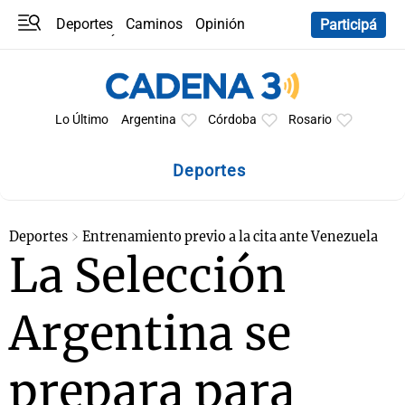
Deportes
Caminos
Opinión
Participá
Programas
Últimas coberturas
Últimas 24 h
En YouTube
Clima
Horóscopo
Lo Último
Argentina
Córdoba
Rosario
Deportes
Deportes
Entrenamiento previo a la cita ante Venezuela
La Selección
Argentina se
prepara para