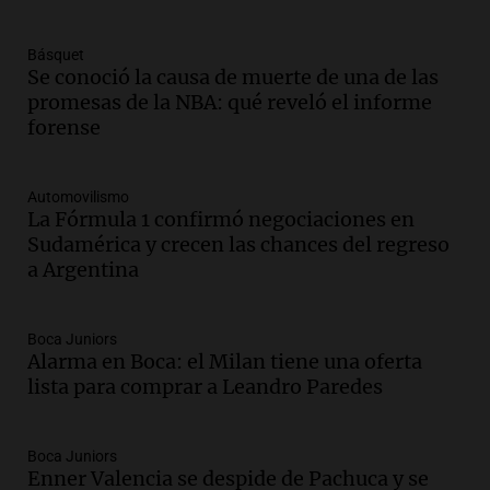
Panorama Federal
Episodios
Básquet
Audio.
Aumento de tarifas de luz en San
Se conoció la causa de muerte de una de las
Luis a partir de agosto por nueva
promesas de la NBA: qué reveló el informe
regulación de la energía
forense
Panorama Federal
Episodios
Automovilismo
Audio.
Gabriela Irrazábal: “Un 35,5% de
La Fórmula 1 confirmó negociaciones en
la población del país fue a templos a
Sudamérica y crecen las chances del regreso
buscar ayuda el último año”
a Argentina
La Argentina, hoy
Episodios
Audio.
"Algo pasó al aterrizar": dudas
Boca Juniors
Alarma en Boca: el Milan tiene una oferta
sobre la muerte del kitesurfista en
lista para comprar a Leandro Paredes
Santa Fe.
Noticias Rosario
Episodios
Boca Juniors
Audio.
José Roccuzzo, cortes de carne y
Enner Valencia se despide de Pachuca y se