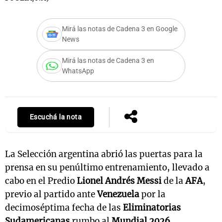
Mirá las notas de Cadena 3 en Google
News
Notas
s
Notas
Mirá las notas de Cadena 3 en
La Sole en
WhatsApp
ial
Mundial 2026
Cadena 3
Escuchá la nota
La Selección argentina abrió las puertas para la
prensa en su penúltimo entrenamiento, llevado a
cabo en el Predio
Lionel Andrés Messi
de la
AFA
,
previo al partido ante
Venezuela
por la
decimoséptima fecha de las
Eliminatorias
Sudamericanas
rumbo al
Mundial 2026
.