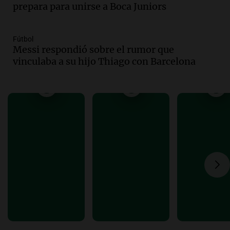
compras de Antonella: bromas en
prepara para unirse a Boca Juniors
Rosario.
Ahora país
Episodios
Fútbol
Messi respondió sobre el rumor que
Audio.
José Roccuzzo, cortes de carne y
vinculaba a su hijo Thiago con Barcelona
compras de Antonella: bromas en
Rosario.
Viva la Radio Rosario
Episodios
Audio.
Luciano Cáceres llega a Córdoba a
presentar “Paraíso”, una obra que
cuestiona certezas masculinas
Amamos Argentina
Episodios