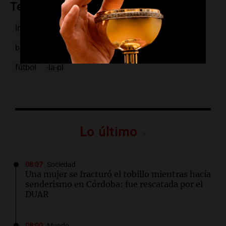
Temas
Inestabilidad en la hinchada
Estudiantes
barra brava
violencia
Aprevide
seguridad
fútbol
-la-pl
Lo último
08:07
Sociedad
Una mujer se fracturó el tobillo mientras hacía
senderismo en Córdoba: fue rescatada por el
DUAR
08:00
Mundo