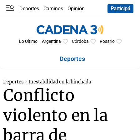
Deportes
Caminos
Opinión
Participá
Programas
Últimas coberturas
Últimas 24 h
En YouTube
Clima
Horóscopo
Lo Último
Argentina
Córdoba
Rosario
Deportes
Deportes
Inestabilidad en la hinchada
Conflicto
violento en la
barra de