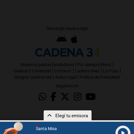
Descargá nuestra App
|
|
Nuestros padres fundadores
Por siempre Mario
|
|
|
|
Cadena 3 Comercial
Contacto
Cadena Heat
La Popu
|
|
Integrar nuestra red
Aviso Legal
Política de Privacidad
Seguinos en
Elegí tu emisora
Santa Misa