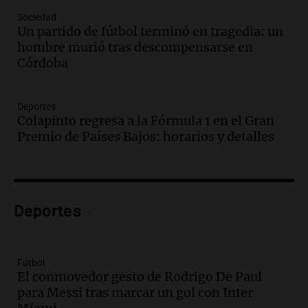
Episodios
Sociedad
Un partido de fútbol terminó en tragedia: un
Audio.
Casabindo se prepara para una
hombre murió tras descompensarse en
celebración única: 30.000 turistas y el
Córdoba
tradicional Toreo de la Vincha
Una mañana para todos
Episodios
Deportes
Audio.
Borges, abogada de Pourrain:
Colapinto regresa a la Fórmula 1 en el Gran
"Tres hombres se lo llevaron para
Premio de Países Bajos: horarios y detalles
hacerle preguntas y nunca regresó"
Una mañana para todos
Episodios
Audio.
Voluntarios limpiaron 9.000
Deportes
metros del río Suquía y retiraron hasta
800 kilos de basura por jornada
Una mañana para todos
Episodios
Fútbol
El conmovedor gesto de Rodrigo De Paul
Audio.
La historia de la servilleta que
para Messi tras marcar un gol con Inter
firmó Jorge Messi para el primer