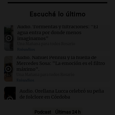
Hutíes de Yemen atacan instalación de
Aramco en Arabia Saudí: nuevo conflicto en la
Escuchá lo último
región
Audio.
Tormentas y filtraciones: "El
04:19
Mundo
agua entra por donde menos
Incendios forestales en Indonesia: se
imaginamos"
intensifican las llamas en el Parque Nacional
Una Mañana para todos Rosario
Bromo Tengger Semeru
Episodios
Audio.
Nahuel Pennisi y la huella de
03:26
Mundo
Mercedes Sosa: "La emoción es el filtro
Chipre iniciará suministro de gas natural a
máximo".
Europa en marzo de 2028, según su ministro
Una Mañana para todos Rosario
de Energía
Episodios
Audio.
Orellana Lucca celebró su peña
02:13
Mundo
de folclore en Córdoba
Más de 1.300 vuelos cancelados en Shanghái
ante la llegada del tifón Dolphin
Tarde y Media
Episodios
Podcast
Últimas 24 h