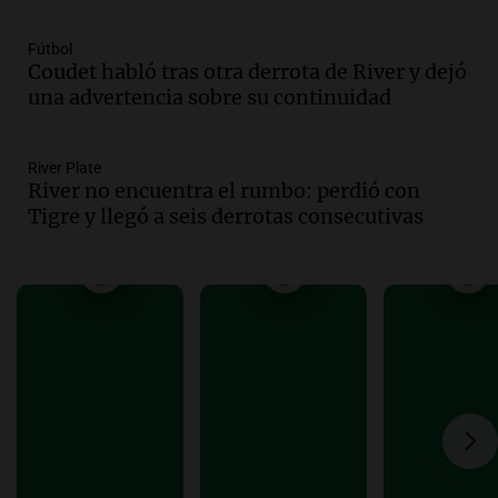
del desayuno ideal: qué alimentos
conviene priorizar
Fútbol
Una mañana para todos
Coudet habló tras otra derrota de River y dejó
Episodios
una advertencia sobre su continuidad
Audio.
Murió Jorge Messi
River Plate
Una mañana para todos
River no encuentra el rumbo: perdió con
Episodios
Tigre y llegó a seis derrotas consecutivas
Audio.
Mateo, a los 25 años, lucha
contra el tiempo: necesita un trasplante
para poder seguir viviend
Una mañana para todos
Episodios
Audio.
Estiman que la inflación nacional
de julio será menor al 2,9% registrado
en CABA
Una mañana para todos
Episodios