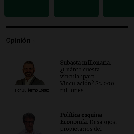
Audio.
Altas Cumbres: rescataron a una
cabra que llevaba ocho días atrapada en
un precipicio
Una mañana para todos
Episodios
Opinión
Audio.
Chile planteó mejorar la
conectividad fronteriza, aérea y digital
con Jujuy
Subasta millonaria.
Panorama Federal
¿Cuánto cuesta
Episodios
vincular para
Vinculación? $2.000
millones
Por
Guillermo López
Política esquina
Economía.
Desalojos:
propietarios del