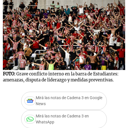
Notas
s
Notas
La Sole en
ial
Mundial 2026
Cadena 3
FOTO:
Grave conflicto interno en la barra de Estudiantes:
amenazas, disputa de liderazgo y medidas preventivas.
Mirá las notas de Cadena 3 en Google
News
Mirá las notas de Cadena 3 en
WhatsApp