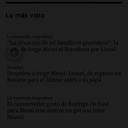
Audio.
Trágico accidente en Mendoza:
un muerto y varios heridos tras caída de
Lo más visto
vehículos desde un puente
Panorama Federal
Episodios
La muerte de Jorge Messi
Audio.
Tragedia en Mendoza: un muerto
"La situación de mi familia es gravísima": la
y cinco heridos tras caer dos autos desde
carta de Jorge Messi al Barcelona por Lionel
un puente
Una mañana para todos
Episodios
Sociedad
Audio.
Messi llegará esta noche a
Despiden a Jorge Messi: Lionel, de regreso en
Rosario para acompañar a su familia
Rosario para el último adiós a su papá
tras la muerte de su papá
Una mañana para todos
La muerte de Jorge Messi
Episodios
El conmovedor gesto de Rodrigo De Paul
Audio.
Ley de Propiedad Privada: el revés
para Messi tras marcar un gol con Inter
en el Congreso expuso una debilidad
Miami
comunicacional del Gobierno
Una mañana para todos