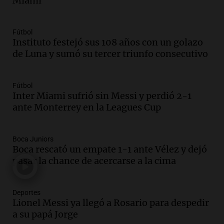
Miami
contrato de Leo con Barcelona
Una mañana para todos
Episodios
Fútbol
Instituto festejó sus 108 años con un golazo
Audio.
Joan Gaspart: "Sin Jorge, no sé si
de Luna y sumó su tercer triunfo consecutivo
Messi hubiera llegado adonde llegó"
Una mañana para todos
Episodios
Fútbol
Inter Miami sufrió sin Messi y perdió 2-1
Audio.
El orgullo y el sueño argentino de
ante Monterrey en la Leagues Cup
Jorge Messi en una entrevista con Rony
Vargas en 2007
Una mañana para todos
Boca Juniors
Episodios
Boca rescató un empate 1-1 ante Vélez y dejó
Audio.
El abuelo de Agostina Vega, tras
pasar la chance de acercarse a la cima
las nuevas detenciones: "En esa casa
todos tenían algo que ver"
Deportes
Una mañana para todos
Lionel Messi ya llegó a Rosario para despedir
Episodios
a su papá Jorge
Audio.
Una nutricionista derribó el mito