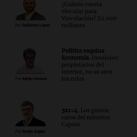
¿Cuánto cuesta
Audio.
Vandalismo en San Miguel de
vincular para
Tucumán: destruyeron 433 luminarias
Vinculación? $2.000
públicas en 14 meses
millones
Por
Guillermo López
Panorama Federal
Episodios
Audio.
Una mujer murió cuando
Política esquina
esperaba cobrar su jubilación en un
Economía.
Desalojos:
banco de San Luis
propietarios del
Panorama Federal
interior, no se aten
Episodios
los rulos
Por
Adrián Simioni
Audio.
Docentes de Jujuy denuncian que
les descontaron hasta 700 mil pesos del
salario
Panorama Federal
3x1=4.
Los gustos
Episodios
caros del ministro
Caputo
Por
Sergio Suppo