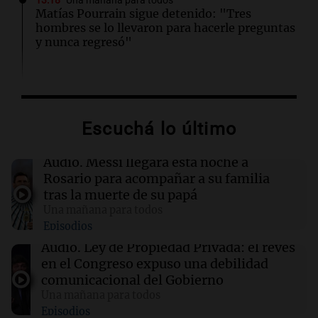
13:18
Una mañana para todos
Matías Pourrain sigue detenido: "Tres
hombres se lo llevaron para hacerle preguntas
y nunca regresó"
13:01
Sociedad
La Conmebol despidió a Jorge Messi y
acompañó a Lionel y su familia
Escuchá lo último
12:40
Sociedad
Audio.
Messi llegará esta noche a
AFA dispuso un minuto de silencio y
Rosario para acompañar a su familia
brazaletes negros por el fallecimiento de Jorge
tras la muerte de su papá
Messi
Una mañana para todos
Episodios
12:39
Sociedad
Audio.
Ley de Propiedad Privada: el revés
“Rosarino de alma y corazón”: Javkin
en el Congreso expuso una debilidad
despidió a Jorge Messi
comunicacional del Gobierno
Una mañana para todos
Episodios
12:35
Sociedad