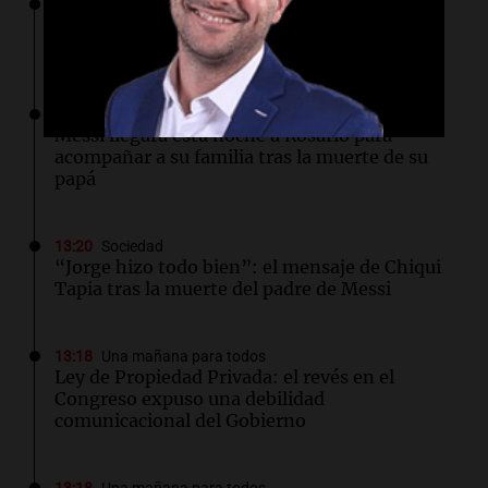
13:43
Sociedad
“Santa Fe te abraza”: el mensaje de Pullaro
tras la muerte de Jorge Messi
13:31
Una mañana para todos
Messi llegará esta noche a Rosario para
acompañar a su familia tras la muerte de su
papá
13:20
Sociedad
“Jorge hizo todo bien”: el mensaje de Chiqui
Tapia tras la muerte del padre de Messi
13:18
Una mañana para todos
Ley de Propiedad Privada: el revés en el
Congreso expuso una debilidad
comunicacional del Gobierno