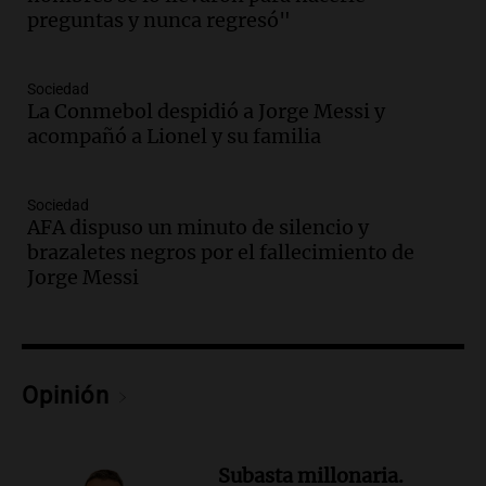
preguntas y nunca regresó"
cabra que llevaba ocho días atrapada en
un precipicio
Una mañana para todos
Sociedad
Episodios
La Conmebol despidió a Jorge Messi y
Audio.
Chile planteó mejorar la
acompañó a Lionel y su familia
conectividad fronteriza, aérea y digital
con Jujuy
Panorama Federal
Sociedad
AFA dispuso un minuto de silencio y
Episodios
brazaletes negros por el fallecimiento de
Audio.
Del fitness a la longevidad: por
Jorge Messi
qué crece el consumo de alimentos con
proteínas
Una mañana para todos
Episodios
Audio.
Investigan un asalto millonario a
Opinión
la cooperativa Talamochita en Villa
María
Panorama Federal
Subasta millonaria.
Episodios