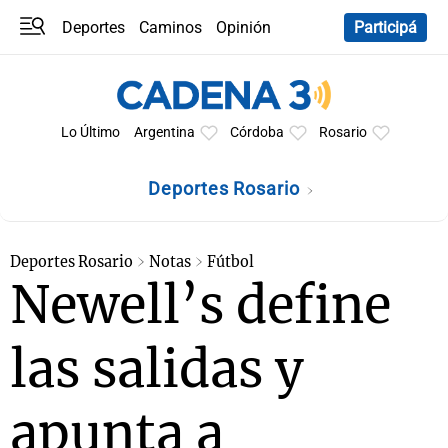
Deportes
Caminos
Opinión
Participá
Programas
Últimas coberturas
Últimas 24 h
En YouTube
Clima
Horóscopo
Lo Último
Argentina
Córdoba
Rosario
Deportes Rosario
Deportes Rosario
Notas
Fútbol
Newell’s define
las salidas y
apunta a