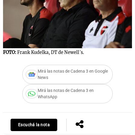
Notas
s
Notas
La Sole en
ial
Mundial 2026
Cadena 3
FOTO:
Frank Kudelka, DT de Newell´s.
Mirá las notas de Cadena 3 en Google
News
Mirá las notas de Cadena 3 en
WhatsApp
Escuchá la nota