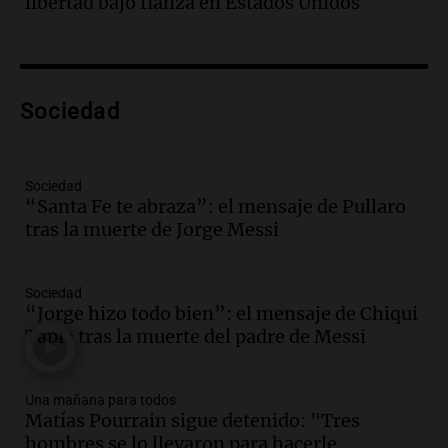
libertad bajo fianza en Estados Unidos
conviene priorizar cada día ?
Una mañana para todos
Episodios
Audio.
Murió Jorge Messi
Sociedad
Una mañana para todos
Episodios
Sociedad
Audio.
Mateo, a los 25 años, lucha
“Santa Fe te abraza”: el mensaje de Pullaro
contra el tiempo: necesita un trasplante
tras la muerte de Jorge Messi
para poder seguir viviend
Una mañana para todos
Sociedad
Episodios
“Jorge hizo todo bien”: el mensaje de Chiqui
Audio.
Estiman que la inflación nacional
Tapia tras la muerte del padre de Messi
de julio será menor al 2,9% registrado
en CABA
Una mañana para todos
Una mañana para todos
Episodios
Matías Pourrain sigue detenido: "Tres
hombres se lo llevaron para hacerle
Audio.
Altas Cumbres: rescataron a una