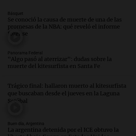
Una mañana para todos
Episodios
Básquet
Se conoció la causa de muerte de una de las
Audio.
Joan Gaspart: "Sin Jorge, no sé si
promesas de la NBA: qué reveló el informe
Messi hubiera llegado adonde llegó"
forense
Una mañana para todos
Episodios
Audio.
El orgullo y el sueño argentino de
Panorama Federal
"Algo pasó al aterrizar": dudas sobre la
Jorge Messi en una entrevista con Rony
muerte del kitesurfista en Santa Fe
Vargas en 2007
Una mañana para todos
Episodios
Trágico final: hallaron muerto al kitesurfista
Audio.
El abuelo de Agostina Vega, tras
que buscaban desde el jueves en la Laguna
las nuevas detenciones: "En esa casa
Setúbal
todos tenían algo que ver"
Una mañana para todos
Episodios
Buen día, Argentina
Audio.
Nutricionista derribó el mito del
La argentina detenida por el ICE obtuvo la
desayuno ideal: ¿ qué alimentos