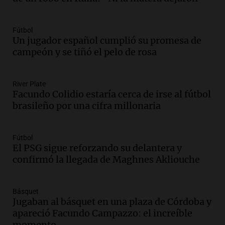
Episodios
Audio.
Meteorólogo alertó que El Niño
traerá más lluvias y eventos extremos
Fútbol
durante la primavera
Un jugador español cumplió su promesa de
Informados al regreso
campeón y se tiñó el pelo de rosa
Episodios
Audio.
Córdoba sigue trabajando para
River Plate
restablecer el servicio de electricidad
Facundo Colidio estaría cerca de irse al fútbol
tras fuertes vientos
brasileño por una cifra millonaria
Panorama Federal
Episodios
Audio.
Según una encuesta, el 80% de
Fútbol
El PSG sigue reforzando su delantera y
los empresarios del país cree que la
confirmó la llegada de Maghnes Akliouche
economía mejorará el próximo año
Amamos Argentina
Episodios
Básquet
Audio.
Carolina Losada: "Faltó que el
Jugaban al básquet en una plaza de Córdoba y
oficialismo la explique mejor" sobre la
apareció Facundo Campazzo: el increíble
ley de propiedad privada
momento