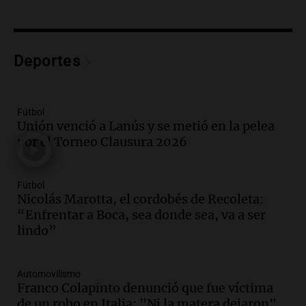
Audio.
El teatro Real da la bienvenida a
la temporada Rock Real con bandas
tributo todos los jueves
Panorama Federal
Deportes
Episodios
Audio.
Nicolás Marotta, el cordobés de
Recoleta: “Enfrentar a Boca, sea donde
sea, va a ser lindo”
Fútbol
Unión venció a Lanús y se metió en la pelea
La Cadena del Gol
por el Torneo Clausura 2026
Episodios
Audio.
Débora Blanca, psicóloga experta
en ludopatía: “Tener el casino en la
Fútbol
mano es muy peligroso”
Nicolás Marotta, el cordobés de Recoleta:
La Argentina, hoy
“Enfrentar a Boca, sea donde sea, va a ser
Episodios
lindo”
Audio.
Docentes italianos visitaron la
ciudad de Córdoba para interiorizarse
Automovilismo
sobre los parques educativos
Franco Colapinto denunció que fue víctima
Amamos Argentina
de un robo en Italia: "Ni la matera dejaron"