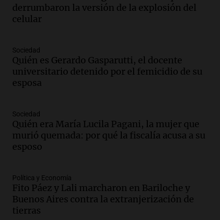
adelantó su show en Rosario.
derrumbaron la versión de la explosión del
Viva la Radio Rosario
celular
Episodios
Audio.
Condenan a tres años de prisión
Sociedad
en suspenso a hombre por simular robo
Quién es Gerardo Gasparutti, el docente
de recaudación en San Luis
universitario detenido por el femicidio de su
Panorama Federal
esposa
Episodios
Audio.
Medicina reproductiva, entre la
ayuda por problemas de fertilidad y la
Sociedad
Quién era María Lucila Pagani, la mujer que
ostentación de millonarios
murió quemada: por qué la fiscalía acusa a su
Amamos Argentina
esposo
Episodios
Audio.
El juicio contra Oscar González
avanza con testimonios clave sobre el
Política y Economía
accidente en Villa Dolores
Fito Páez y Lali marcharon en Bariloche y
Panorama Federal
Buenos Aires contra la extranjerización de
Episodios
tierras