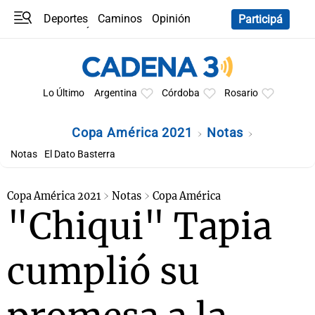
Deportes
Caminos
Opinión
Participá
Programas
Últimas coberturas
Últimas 24 h
En YouTube
Clima
Horóscopo
Lo Último
Argentina
Córdoba
Rosario
Copa América 2021
Notas
Notas
El Dato Basterra
Copa América 2021
Notas
Copa América
"Chiqui" Tapia
cumplió su