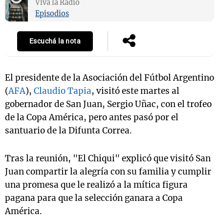
Viva la Radio
Episodios
Escuchá la nota
Notas
s
Notas
La Sole en
ial
Mundial 2026
Cadena 3
El presidente de la Asociación del Fútbol Argentino
(
AFA
),
Claudio Tapia
, visitó este martes al
gobernador de San Juan, Sergio Uñac, con el trofeo
de la Copa América, pero antes pasó por el
santuario de la Difunta Correa.
Tras la reunión, "El Chiqui" explicó que visitó San
Juan compartir la alegría con su familia y cumplir
una promesa que le realizó a la mítica figura
pagana para que la selección ganara a Copa
América.