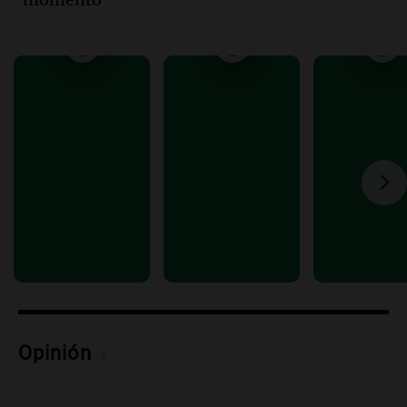
Informados al regreso
Episodios
Audio.
Debate en el Senado y protesta
en Rosario contra la ley de Propiedad
Privada.
Viva la Radio Rosario
Episodios
Audio.
Manifestación en Rosario contra
la ley de Propiedad Privada debatida en
el Senado.
Viva la Radio Rosario
Episodios
Audio.
Luis Juez cuestionó la polémica
por la Ley de Tierras: "Construyeron un
relato mentiroso"
Informados al regreso
Opinión
Episodios