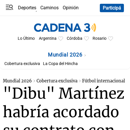
Deportes
Caminos
Opinión
Participá
Programas
Últimas coberturas
Últimas 24 h
En YouTube
Clima
Horóscopo
Lo Último
Argentina
Córdoba
Rosario
Mundial 2026
Cobertura exclusiva
La Copa del Hincha
Mundial 2026
Cobertura exclusiva
Fútbol internacional
"Dibu" Martínez
habría acordado