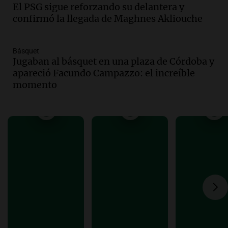
El PSG sigue reforzando su delantera y
los empresarios del país cree que la
confirmó la llegada de Maghnes Akliouche
economía mejorará el próximo año
Amamos Argentina
Episodios
Básquet
Audio.
Carolina Losada: "Faltó que el
Jugaban al básquet en una plaza de Córdoba y
oficialismo la explique mejor" sobre la
apareció Facundo Campazzo: el increíble
ley de propiedad privada
momento
Informados al regreso
Episodios
Audio.
Debate en el Senado y protesta
en Rosario contra la ley de Propiedad
Privada.
Viva la Radio Rosario
Episodios
Audio.
Manifestación en Rosario contra
la ley de Propiedad Privada debatida en
el Senado.
Viva la Radio Rosario
Episodios