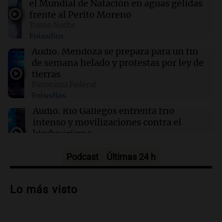
el Mundial de Natación en aguas gélidas
frente al Perito Moreno
01:24
Mundo
Turno Noche
Tiroteo en escuela secundaria de Tailandia:
Episodios
varios heridos tras el ataque
Audio.
Mendoza se prepara para un fin
de semana helado y protestas por ley de
01:09
Mundo
tierras
La transformación de Hanói: modernización
Panorama Federal
radical y sus efectos en los habitantes
Episodios
Audio.
Río Gallegos enfrenta frío
intenso y movilizaciones contra el
kirchnerismo
Panorama Federal
Episodios
Podcast
Últimas 24 h
Audio.
Debate en el Senado sobre
propiedad privada y cuestionamientos a
Lo más visto
la soberanía digital en Argentina
Panorama Federal
Episodios