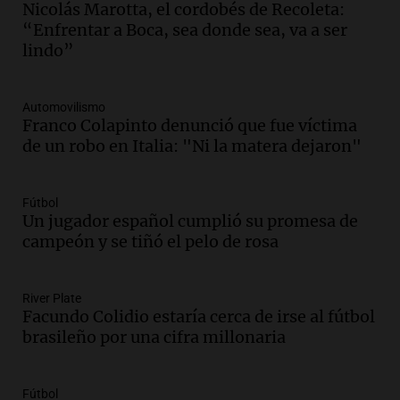
mano es muy peligroso”
Nicolás Marotta, el cordobés de Recoleta:
La Argentina, hoy
“Enfrentar a Boca, sea donde sea, va a ser
Episodios
lindo”
Audio.
Docentes italianos visitaron la
ciudad de Córdoba para interiorizarse
Automovilismo
sobre los parques educativos
Franco Colapinto denunció que fue víctima
Amamos Argentina
de un robo en Italia: "Ni la matera dejaron"
Episodios
Audio.
Meteorólogo alertó que El Niño
traerá más lluvias y eventos extremos
Fútbol
durante la primavera
Un jugador español cumplió su promesa de
Informados al regreso
campeón y se tiñó el pelo de rosa
Episodios
Audio.
Córdoba sigue trabajando para
River Plate
restablecer el servicio de electricidad
Facundo Colidio estaría cerca de irse al fútbol
tras fuertes vientos
brasileño por una cifra millonaria
Panorama Federal
Episodios
Audio.
Según una encuesta, el 80% de
Fútbol