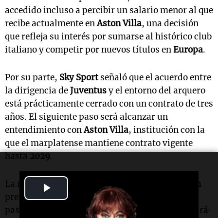
accedido incluso a percibir un salario menor al que
recibe actualmente en
Aston Villa
, una decisión
que refleja su interés por sumarse al histórico club
italiano y competir por nuevos títulos en
Europa
.
Por su parte,
Sky Sport
señaló que el acuerdo entre
la dirigencia de
Juventus
y el entorno del arquero
está prácticamente cerrado con un contrato de tres
años. El siguiente paso será alcanzar un
entendimiento con
Aston Villa
, institución con la
que el marplatense mantiene contrato vigente
hasta
2029
.
La negociación no aparece sencilla. Desde
Turín
Play
pretenden evitar una inversión excesiva por el
Video
pase debido a la edad del futbolista, que cumplirá