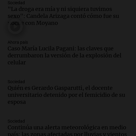
Sociedad
Audio.
Mendoza se prepara para un fin
"La droga era mía y ni siquiera tuvimos
de semana helado y ciudadanos
sexo": Candela Arizaga contó cómo fue su
marchan contra reforma de tierras
noche con Moyano
Panorama Federal
Episodios
Ahora país
Audio.
El "Mono" de Kapanga
Caso María Lucila Pagani: las claves que
adelantó su show en Rosario.
derrumbaron la versión de la explosión del
Viva la Radio Rosario
celular
Episodios
Audio.
Condenan a tres años de prisión
Sociedad
en suspenso a hombre por simular robo
Quién es Gerardo Gasparutti, el docente
de recaudación en San Luis
universitario detenido por el femicidio de su
Panorama Federal
esposa
Episodios
Audio.
Medicina reproductiva, entre la
ayuda por problemas de fertilidad y la
Sociedad
Continúa una alerta meteorológica en medio
ostentación de millonarios
país: las zonas afectadas por lluvias y vientos
Amamos Argentina