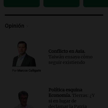
Audio.
Luis Juez cuestionó la polémica
por la Ley de Tierras: "Construyeron un
relato mentiroso"
Informados al regreso
Opinión
Episodios
Conflicto en Asia.
Taiwán ensaya cómo
seguir existiendo
Por
Marcos Calligaris
Política esquina
Economía.
Tierras: ¿Y
si en lugar de
declamar la Patria