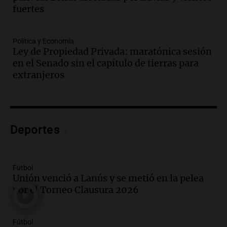
fuertes
Episodios
Audio.
El juicio contra Oscar González
avanza con testimonios clave sobre el
Política y Economía
accidente en Villa Dolores
Ley de Propiedad Privada: maratónica sesión
Panorama Federal
en el Senado sin el capítulo de tierras para
Episodios
extranjeros
Audio.
El teatro Real da la bienvenida a
la temporada Rock Real con bandas
tributo todos los jueves
Panorama Federal
Deportes
Episodios
Audio.
Nicolás Marotta, el cordobés de
Recoleta: “Enfrentar a Boca, sea donde
sea, va a ser lindo”
Fútbol
Unión venció a Lanús y se metió en la pelea
La Cadena del Gol
por el Torneo Clausura 2026
Episodios
Audio.
Débora Blanca, psicóloga experta
en ludopatía: “Tener el casino en la
Fútbol