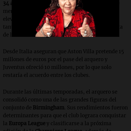
34 años
en septiembre. Sin embargo, el valor de
mercado de
Dibu Martínez
continúa siendo
elevado gracias a sus destacadas actuaciones
tanto en la
Premier League
como con la camiseta
de la
Selección Argentina
.
Desde Italia aseguran que Aston Villa pretende 15
millones de euros por el pase del arquero y
Juventus ofreció 10 millones, por lo que solo
restaría el acuerdo entre los clubes.
Durante las últimas temporadas, el arquero se
consolidó como una de las grandes figuras del
conjunto de
Birmingham
. Sus rendimientos fueron
determinantes para que el club lograra conquistar
la
Europa League
y clasificarse a la próxima