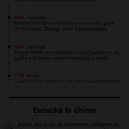
02:04
Tecnología
Descuentos de hasta $400 en entradas para
TechCrunch Disrupt 2026 hasta mañana
02:03
Tecnología
Vogue World se trasladará a San Francisco: un
guiño a la fusión entre tecnología y moda
01:59
Mundo
Laura Galván brilla en los Centroamericanos y
México establece nuevo récord de oros
01:29
Ciencia
Escuchá lo último
La fertilización podría depender del trabajo en
equipo de los espermatozoides, según un
estudio
Audio.
Sin traje de neoprene, compite en