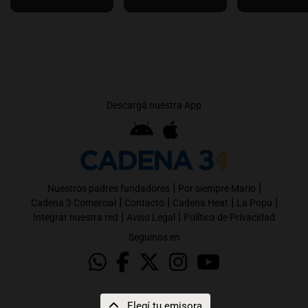
Descargá nuestra App
|
|
Nuestros padres fundadores
Por siempre Mario
|
|
|
|
Cadena 3 Comercial
Contacto
Cadena Heat
La Popu
|
|
Integrar nuestra red
Aviso Legal
Política de Privacidad
Seguinos en
Elegí tu emisora