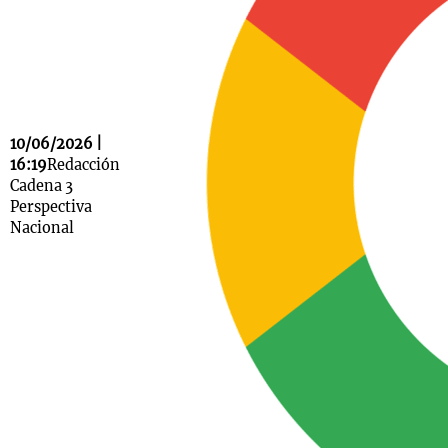
Notas
s
Notas
La Sole en
10/06/2026 |
ial
Mundial 2026
Cadena 3
16:19
Redacción
Cadena 3
Perspectiva
Nacional