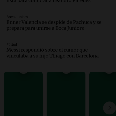
lista para comprar a Leandro Paredes
Santa Fe.
Noticias Rosario
Episodios
Boca Juniors
Audio.
José Roccuzzo, cortes de carne y
Enner Valencia se despide de Pachuca y se
compras de Antonella: bromas en
prepara para unirse a Boca Juniors
Rosario.
Ahora país
Episodios
Fútbol
Messi respondió sobre el rumor que
Audio.
José Roccuzzo, cortes de carne y
vinculaba a su hijo Thiago con Barcelona
compras de Antonella: bromas en
Rosario.
Viva la Radio Rosario
Episodios
Audio.
Luciano Cáceres llega a Córdoba a
presentar “Paraíso”, una obra que
cuestiona certezas masculinas
Amamos Argentina
Episodios