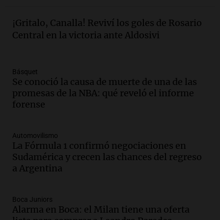
Episodios
Audio.
La justicia reconoce al COVID
¡Gritalo, Canalla! Reviví los goles de Rosario
como enfermedad laboral tras la muerte
Central en la victoria ante Aldosivi
de un docente
Panorama Federal
Episodios
Básquet
Audio.
Aumento de tarifas de luz en San
Se conoció la causa de muerte de una de las
Luis a partir de agosto por nueva
promesas de la NBA: qué reveló el informe
regulación de la energía
forense
Panorama Federal
Episodios
Automovilismo
Audio.
Gabriela Irrazábal: “Un 35,5% de
La Fórmula 1 confirmó negociaciones en
la población del país fue a templos a
Sudamérica y crecen las chances del regreso
buscar ayuda el último año”
a Argentina
La Argentina, hoy
Episodios
Audio.
"Algo pasó al aterrizar": dudas
Boca Juniors
Alarma en Boca: el Milan tiene una oferta
sobre la muerte del kitesurfista en