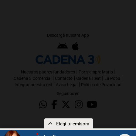
Descargá nuestra App
|
|
Nuestros padres fundadores
Por siempre Mario
|
|
|
|
Cadena 3 Comercial
Contacto
Cadena Heat
La Popu
|
|
Integrar nuestra red
Aviso Legal
Política de Privacidad
Seguinos en
Elegí tu emisora