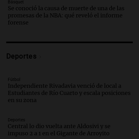
Básquet
Audio.
Villa María presenta nuevos
Se conoció la causa de muerte de una de las
edificios y una casa del estudiante para
promesas de la NBA: qué reveló el informe
jóvenes de la región
forense
Panorama Federal
Episodios
Audio.
Preparativos finales para la gran
exposición en la sociedad rural de
Bulaya este sábado
Deportes
Panorama Federal
Episodios
Audio.
Denuncias por represión en el
Fútbol
Congreso y evacuación por derrame de
Independiente Rivadavia venció de local a
oxígeno en Montecastro
Estudiantes de Río Cuarto y escala posiciones
Panorama Federal
en su zona
Episodios
Audio.
Río Gallegos reporta frío extremo
Deportes
y llega avión para escuelas de la décima
Central lo dio vuelta ante Aldosivi y se
brigada aérea
impuso 2 a 1 en el Gigante de Arroyito
Panorama Federal