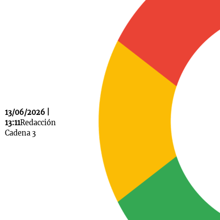
Notas
s
Notas
La Sole en
ial
Mundial 2026
Cadena 3
13/06/2026 |
13:11
Redacción
Cadena 3