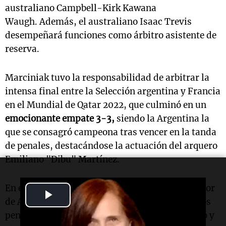
australiano Campbell-Kirk Kawana
Waugh.
Además, el australiano Isaac Trevis
desempeñará funciones como árbitro asistente de
reserva.
Marciniak tuvo la responsabilidad de arbitrar la
intensa final entre la Selección argentina y Francia
en el Mundial de Qatar 2022, que culminó en un
emocionante empate 3-3,
siendo la Argentina la
que se consagró campeona tras vencer en la tanda
de penales, destacándose la actuación del arquero
Emiliano "Dibu" Martínez.
En ese partido, Marciniak otorgó un penal a favor
Play
de Argentina en la primera mitad y sancionó dos
Video
penales para Francia, uno en el segundo tiempo y