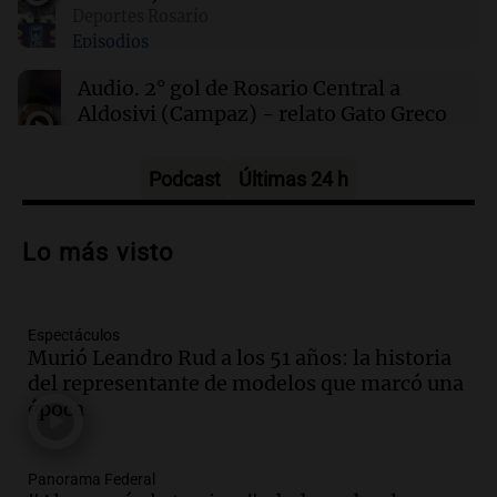
00:00
Clima
Deportes Rosario
Clima en Córdoba: cómo estará el tiempo este
Episodios
sábado 8 de agosto
Audio.
2° gol de Rosario Central a
Aldosivi (Campaz) - relato Gato Greco
Deportes Rosario
Episodios
Podcast
Últimas 24 h
Audio.
Nuevo desarrollo urbano y casa
del estudiante impulsan el crecimiento
Lo más visto
en Villa María
Panorama Federal
Episodios
Espectáculos
Audio.
La gran exposición de la rural de
Murió Leandro Rud a los 51 años: la historia
la Bulaya abrirá sus puertas mañana con
del representante de modelos que marcó una
diversas actividades y sorpresas
época
Panorama Federal
Episodios
Audio.
Villa María presenta nuevos
Panorama Federal
edificios y proyecta una casa del