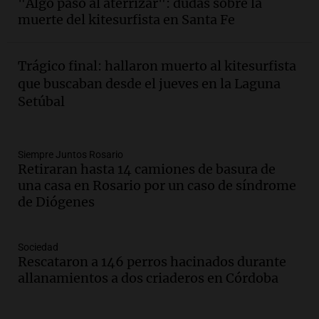
"Algo pasó al aterrizar": dudas sobre la
estudiante con 48 municipios
muerte del kitesurfista en Santa Fe
involucrados
Panorama Federal
Episodios
Trágico final: hallaron muerto al kitesurfista
Audio.
1° gol de Rosario Central a
que buscaban desde el jueves en la Laguna
Aldosivi (Zalazar en contra) - relato
Setúbal
Gato Greco
Deportes Rosario
Episodios
Audio.
Recomendaciones de vino
Siempre Juntos Rosario
Retiraran hasta 14 camiones de basura de
bonarda para disfrutar el fin de semana
una casa en Rosario por un caso de síndrome
en Mendoza
de Diógenes
Panorama Federal
Episodios
Audio.
Mañana inicia la gran exposición
Sociedad
en la Sociedad Rural de Bulaya con
Rescataron a 146 perros hacinados durante
actividades para toda la familia
allanamientos a dos criaderos en Córdoba
Panorama Federal
Episodios