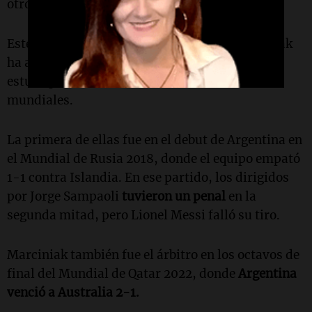
otro en el tiempo suplementario.
Este no es el único encuentro en el que Marciniak
ha arbitrado a la Selección argentina. También
estuvo presente en otras dos ocasiones durante
mundiales.
La primera de ellas fue en el debut de Argentina en
el Mundial de Rusia 2018, donde el equipo empató
1-1 contra Islandia. En ese partido, los dirigidos
por Jorge Sampaoli
tuvieron un penal
en la
segunda mitad, pero Lionel Messi falló su tiro.
Marciniak también fue el árbitro en los octavos de
final del Mundial de Qatar 2022, donde
Argentina
venció a Australia 2-1.