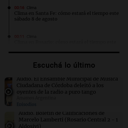
00:16
Clima
Clima en Santa Fe: cómo estará el tiempo este
sábado 8 de agosto
00:11
Clima
Clima en Rosario: cómo estará el tiempo este
sábado 8 de agosto
Escuchá lo último
00:08
La Cadena del Gol
Independiente Rivadavia venció de local a
Estudiantes de Río Cuarto y escala posiciones
Audio.
El Ensamble Municipal de Música
en su zona
Ciudadana de Córdoba deleitó a los
oyentes de la radio a puro tango
Amamos Argentina
00:05
Clima
Episodios
Clima en CABA: cómo estará el tiempo este
sábado 8 de agosto
Audio.
Boletín de Calificaciones de
Marcelo Lamberti (Rosario Central 2 - 1
Aldosivi)