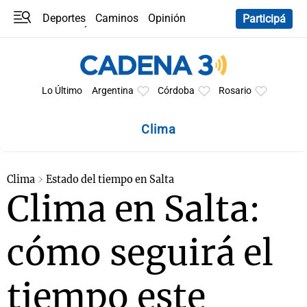
Deportes
Caminos
Opinión
Participá
Programas
Últimas coberturas
Últimas 24 h
En YouTube
Clima
Horóscopo
Lo Último
Argentina
Córdoba
Rosario
Clima
Clima
Estado del tiempo en Salta
Clima en Salta:
cómo seguirá el
tiempo este