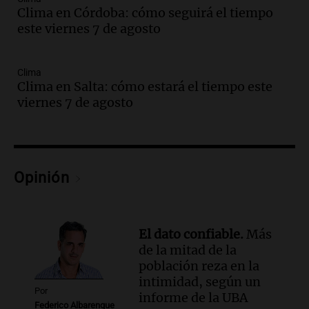
Panorama Federal
Clima en Córdoba: cómo seguirá el tiempo
Episodios
este viernes 7 de agosto
Audio.
Uspallata enfrenta un temporal
de nieve que deja varados a 1500
camiones por más de 24 días
Clima
Clima en Salta: cómo estará el tiempo este
Noticias
viernes 7 de agosto
Episodios
Audio.
Exigen justicia por Débora:
"Lamentablemente nadie va a
devolvérnosla"
Siempre Juntos Rosario
Opinión
Episodios
Audio.
Se divorciaron y la Justicia
ordenó que ella le pague una renta por
El dato confiable.
Más
vivir en la casa familiar
de la mitad de la
Desayuno de Juntos
población reza en la
Episodios
intimidad, según un
Audio.
Una mujer fallece tras vuelco de
Por
informe de la UBA
vehículo en la Circunvalación Este-
Federico Albarenque