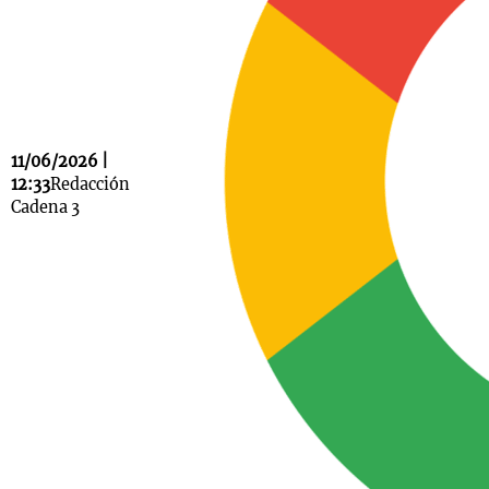
Notas
s
Notas
La Sole en
11/06/2026 |
ial
Mundial 2026
Cadena 3
12:33
Redacción
Cadena 3