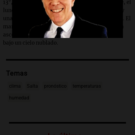
13°, y posibilidad de lluvias ligeras. Finalmente, el
lunes 15 de junio, se espera una mínima de 10° y
una máxima de 13°, también con lluvias ligeras. El
martes 16 de junio, las temperaturas volverán a
ascender, con mínimas de 7° y máximas de 18°,
bajo un cielo nublado.
Temas
clima
Salta
pronóstico
temperaturas
humedad