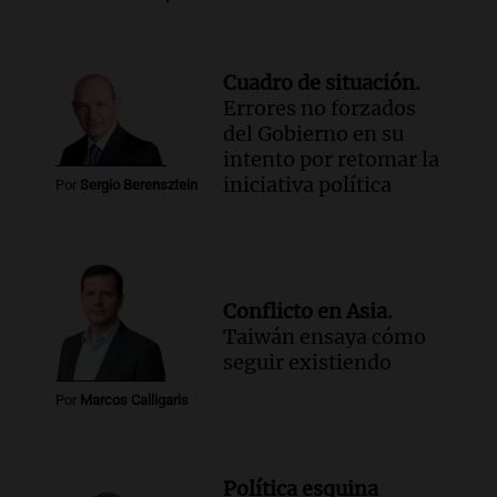
Oeste en Salta
Panorama Federal
Episodios
Cuadro de situación.
Audio.
Una mujer muere tras un vuelco
Errores no forzados
en la Circunvalación Este-Oeste de
del Gobierno en su
Salta
intento por retomar la
Panorama Federal
iniciativa política
Por
Sergio Berensztein
Episodios
Audio.
El Polo Obrero marcha en
Córdoba pidiendo trabajo genuino y
mejoras en programas sociales
Conflicto en Asia.
Panorama Federal
Taiwán ensaya cómo
Episodios
seguir existiendo
Audio.
La marcha de gremios y
organizaciones sociales por San
Por
Marcos Calligaris
Cayetano avanza hacia el Monumento
Noticias Rosario
Episodios
Política esquina