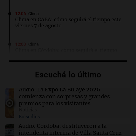
12:06
Clima
Clima en CABA: cómo seguirá el tiempo este
viernes 7 de agosto
12:00
Clima
Clima en Córdoba: cómo seguirá el tiempo
este viernes 7 de agosto
Escuchá lo último
11:57
El dato confiable
Más de la mitad de la población reza en la
intimidad, según un informe de la UBA
Audio.
La Expo La Bulaye 2026
comienza con sorpresas y grandes
Por
Federico Albarenque
premios para los visitantes
Noticias
11:54
Deportes
Episodios
Conmebol sanciona a Boca y a Arruabarrena
por demoras en la Copa Sudamericana
Audio.
Córdoba: destituyeron a la
intendenta interina de Villa Santa Cruz