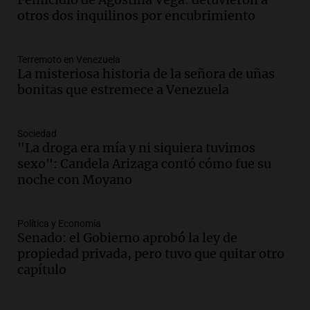
reglamentación": el reclamo del Kennel
otros dos inquilinos por encubrimiento
Club por los criaderos de perros
Noticias Rosario
Terremoto en Venezuela
Episodios
La misteriosa historia de la señora de uñas
Audio.
Trump acusa a México de
bonitas que estremece a Venezuela
perjudicar la economía estadounidense
y defiende sus aranceles
Panorama Federal
Sociedad
Episodios
"La droga era mía y ni siquiera tuvimos
sexo": Candela Arizaga contó cómo fue su
Audio.
México y Perú reanudan
noche con Moyano
relaciones diplomáticas tras nueve
meses de ruptura por asilo político
Panorama Federal
Política y Economía
Episodios
Senado: el Gobierno aprobó la ley de
Audio.
Kicillof critica represión en
propiedad privada, pero tuvo que quitar otro
marcha y otras noticias nacionales de
capítulo
este miércoles
Noticias