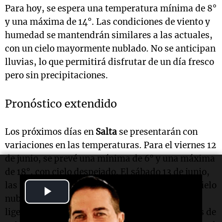
Para hoy, se espera una temperatura mínima de 8°
y una máxima de 14°. Las condiciones de viento y
humedad se mantendrán similares a las actuales,
con un cielo mayormente nublado. No se anticipan
lluvias, lo que permitirá disfrutar de un día fresco
pero sin precipitaciones.
Pronóstico extendido
Los próximos días en
Salta
se presentarán con
variaciones en las temperaturas. Para el viernes 12
de junio, se prevé una mínima de 6° y una máxima
de 18°, con cielo despejado. El sábado 13 de junio,
las temperaturas oscilarán entre 8° y 21°, con cielo
Play
nublado. El domingo 14 de junio, se anticipa un
Video
ligero descenso, con mínimas de 10° y máximas de