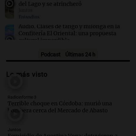
del Lago y se atrincheró
11:47
Juntos
Juntos
Oncativo presenta su 52ª Fiesta Nacional del
Episodios
Salame con la novedad de la variedad "ultra
premium"
Audio.
Clases de tango y milonga en la
Confitería El Oriental: una propuesta
cultural imperdible
Noticias
Episodios
Podcast
Últimas 24 h
Audio.
Más de la mitad de la población
reza en la intimidad, según un informe
Lo más visto
de la UBA
El dato confiable
Episodios
Radioinforme 3
Audio.
Cientos de fieles celebran a San
Terrible choque en Córdoba: murió una
Cayetano pidiendo trabajo y salud en
bombera cerca del Mercado de Abasto
Córdoba
Panorama Federal
Episodios
Juntos
Audio.
"Tiene que haber una
Femicidio de Agostina Vega: detuvieron a