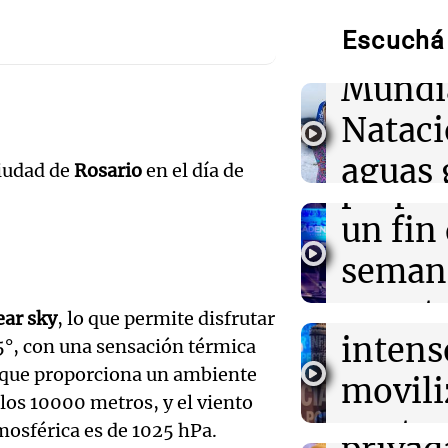
de neo
Como el naran
saga de mujeres 
Escuchá 
compit
1924
Mundi
Audio.
06:00
Libros
Nataci
Punto Bobo: un
Mendo
mujeres marcad
aguas 
sufrimiento
ciudad de
Rosario
en el día de
prepar
frente 
Audio.
un fin
05:58
Mundo
Explosión en D
Moren
heridos y corre
Galleg
seman
parte del Minis
Turno Noch
enfren
y prot
Episodios
Audio.
ear sky
, lo que permite disfrutar
05:31
Ciencia
intens
ley de 
15°, con una sensación térmica
El AMOC se ma
el Sen
mientras una 
 que proporciona un ambiente
movili
Panorama F
corriente oceán
propi
 los 10000 metros, y el viento
Episodios
Audio.
contra
mosférica es de 1025 hPa.