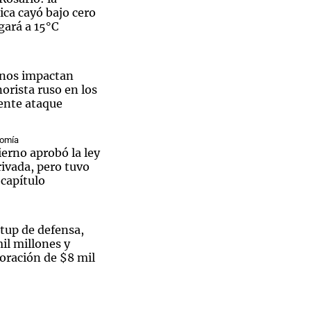
ca cayó bajo cero
gará a 15°C
anos impactan
orista ruso en los
iente ataque
nomía
erno aprobó la ley
ivada, pero tuvo
 capítulo
rtup de defensa,
il millones y
oración de $8 mil
Sin traje