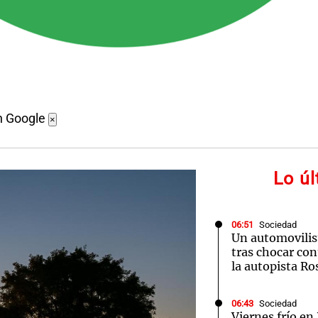
n Google
×
Lo ú
06:51
Sociedad
Un automovilis
tras chocar co
la autopista R
06:43
Sociedad
Viernes frío en 