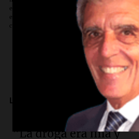
espera una mínima de 9° y una máxima de 16°, 
el domingo 24 de mayo, la mínima será de 9° y 
cubierto.
Temas
clima
Rosario
pronóstico
tiempo
meteorología
Lo más visto
Sociedad
"La droga era mía y