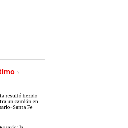
ltimo
ta resultó herido
ntra un camión en
osario-Santa Fe
Rosario: la