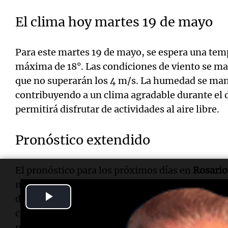
El clima hoy martes 19 de mayo
Para este martes 19 de mayo, se espera una te
máxima de 18°. Las condiciones de viento se m
que no superarán los 4 m/s. La humedad se ma
contribuyendo a un clima agradable durante el dí
permitirá disfrutar de actividades al aire libre.
Pronóstico extendido
El pronóstico para los próximos días en
Rosario
mayo la mínima será de 7° y la máxima de 17°, c
Play
de mayo, se anticipa una mínima de 7° y una m
cubriendo el cielo. Para el viernes 22 de mayo, l
Video
máxima de 17°, con cielo parcialmente nublado.