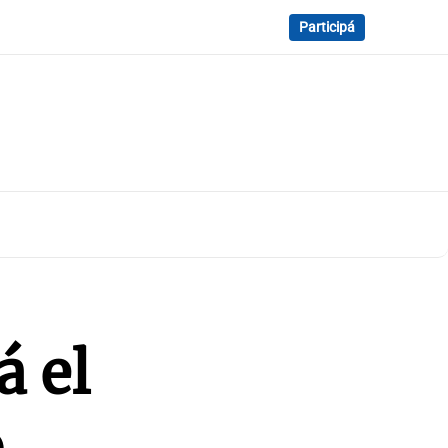
Participá
á el
o