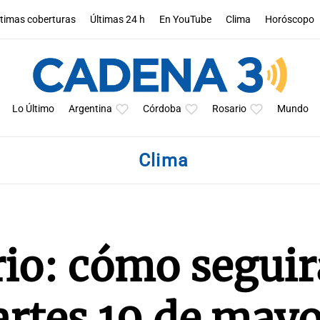
ltimas coberturas
Últimas 24 h
En YouTube
Clima
Horóscopo
Lo Último
Argentina
Córdoba
Rosario
Mundo
Clima
io: cómo seguir
artes 19 de may