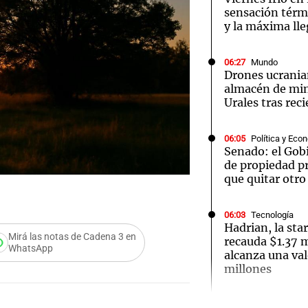
sensación térmi
y la máxima lle
06:27
Mundo
Drones ucrani
almacén de min
Urales tras rec
06:05
Política y Eco
Senado: el Gobi
de propiedad pr
que quitar otro
06:03
Tecnología
Hadrian, la sta
Mirá las notas de Cadena 3 en
recauda $1.37 m
WhatsApp
alcanza una val
millones
Audio.
06:01
Libros