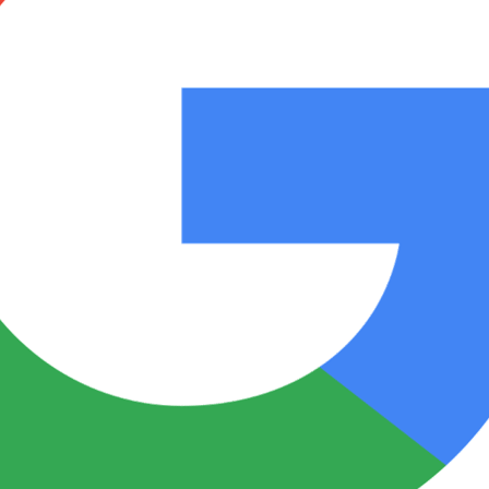
Notas
Notas
No
e en Cadena 3
El huracán de Arequito
Cadena 3 en