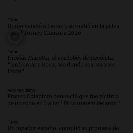
Audio.
Nicolás Marotta, el cordobés de
Recoleta: “Enfrentar a Boca, sea donde
sea, va a ser lindo”
Fútbol
Unión venció a Lanús y se metió en la pelea
La Cadena del Gol
por el Torneo Clausura 2026
Episodios
Audio.
Débora Blanca, psicóloga experta
en ludopatía: “Tener el casino en la
Fútbol
mano es muy peligroso”
Nicolás Marotta, el cordobés de Recoleta:
La Argentina, hoy
“Enfrentar a Boca, sea donde sea, va a ser
Episodios
lindo”
Audio.
Docentes italianos visitaron la
ciudad de Córdoba para interiorizarse
Automovilismo
sobre los parques educativos
Franco Colapinto denunció que fue víctima
Amamos Argentina
de un robo en Italia: "Ni la matera dejaron"
Episodios
Audio.
Meteorólogo alertó que El Niño
traerá más lluvias y eventos extremos
Fútbol
durante la primavera
Un jugador español cumplió su promesa de