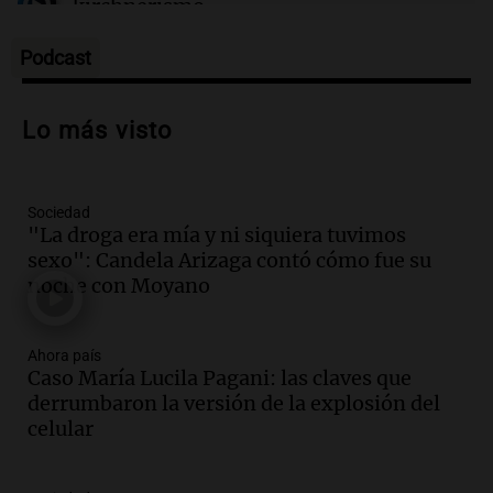
kirchnerismo
Panorama Federal
Episodios
Podcast
Audio.
Debate en el Senado sobre
propiedad privada y cuestionamientos a
Lo más visto
la soberanía digital en Argentina
Panorama Federal
Episodios
Sociedad
Audio.
Mendoza se prepara para un fin
"La droga era mía y ni siquiera tuvimos
de semana helado y ciudadanos
sexo": Candela Arizaga contó cómo fue su
marchan contra reforma de tierras
noche con Moyano
Panorama Federal
Episodios
Ahora país
Audio.
El "Mono" de Kapanga
Caso María Lucila Pagani: las claves que
adelantó su show en Rosario.
derrumbaron la versión de la explosión del
Viva la Radio Rosario
celular
Episodios
Audio.
Condenan a tres años de prisión