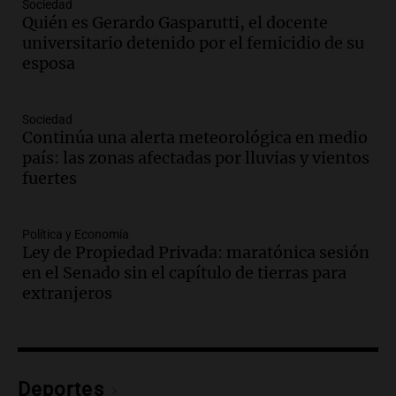
Sociedad
en suspenso a hombre por simular robo
Quién es Gerardo Gasparutti, el docente
de recaudación en San Luis
universitario detenido por el femicidio de su
Panorama Federal
esposa
Episodios
Audio.
Medicina reproductiva, entre la
ayuda por problemas de fertilidad y la
Sociedad
Continúa una alerta meteorológica en medio
ostentación de millonarios
país: las zonas afectadas por lluvias y vientos
Amamos Argentina
fuertes
Episodios
Audio.
El juicio contra Oscar González
avanza con testimonios clave sobre el
Política y Economía
accidente en Villa Dolores
Ley de Propiedad Privada: maratónica sesión
Panorama Federal
en el Senado sin el capítulo de tierras para
Episodios
extranjeros
Audio.
El teatro Real da la bienvenida a
la temporada Rock Real con bandas
tributo todos los jueves
Panorama Federal
Deportes
Episodios