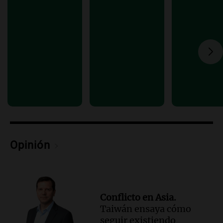
Privada.
Viva la Radio Rosario
Episodios
Audio.
Manifestación en Rosario contra
la ley de Propiedad Privada debatida en
el Senado.
Viva la Radio Rosario
Episodios
Audio.
Luis Juez cuestionó la polémica
por la Ley de Tierras: "Construyeron un
relato mentiroso"
Informados al regreso
Opinión
Episodios
Conflicto en Asia.
Taiwán ensaya cómo
seguir existiendo