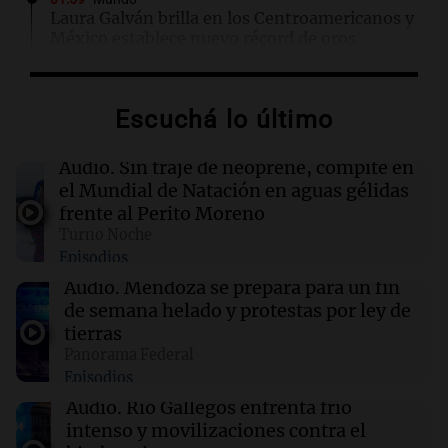
Laura Galván brilla en los Centroamericanos y
México establece nuevo récord de oros
01:29
Ciencia
Escuchá lo último
La fertilización podría depender del trabajo en
equipo de los espermatozoides, según un
estudio
Audio.
Sin traje de neoprene, compite en
el Mundial de Natación en aguas gélidas
frente al Perito Moreno
01:24
Mundo
Turno Noche
Tiroteo en escuela secundaria de Tailandia:
Episodios
varios heridos tras el ataque
Audio.
Mendoza se prepara para un fin
de semana helado y protestas por ley de
01:09
Mundo
tierras
La transformación de Hanói: modernización
Panorama Federal
radical y sus efectos en los habitantes
Episodios
Audio.
Río Gallegos enfrenta frío
intenso y movilizaciones contra el