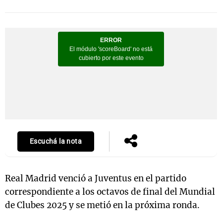
Notas
s
Notas
La Sole en
ial
Mundial 2026
Cadena 3
Escuchá la nota
Real Madrid venció a Juventus en el partido
correspondiente a los octavos de final del Mundial
de Clubes 2025 y se metió en la próxima ronda.