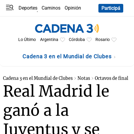
Deportes
Caminos
Opinión
Participá
Programas
Últimas coberturas
Últimas 24 h
En YouTube
Clima
Horóscopo
Lo Último
Argentina
Córdoba
Rosario
Cadena 3 en el Mundial de Clubes
Cadena 3 en el Mundial de Clubes
Notas
Octavos de final
Real Madrid le
ganó a la
Juventus y se