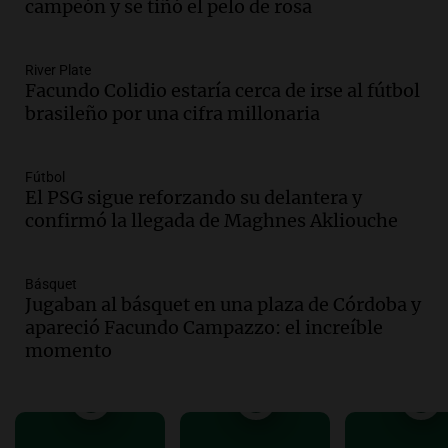
Informados al regreso
campeón y se tiñó el pelo de rosa
Episodios
Audio.
Córdoba sigue trabajando para
River Plate
restablecer el servicio de electricidad
Facundo Colidio estaría cerca de irse al fútbol
tras fuertes vientos
brasileño por una cifra millonaria
Panorama Federal
Episodios
Audio.
Según una encuesta, el 80% de
Fútbol
El PSG sigue reforzando su delantera y
los empresarios del país cree que la
confirmó la llegada de Maghnes Akliouche
economía mejorará el próximo año
Amamos Argentina
Episodios
Básquet
Audio.
Carolina Losada: "Faltó que el
Jugaban al básquet en una plaza de Córdoba y
oficialismo la explique mejor" sobre la
apareció Facundo Campazzo: el increíble
ley de propiedad privada
momento
Informados al regreso
Episodios
Audio.
Debate en el Senado y protesta
en Rosario contra la ley de Propiedad