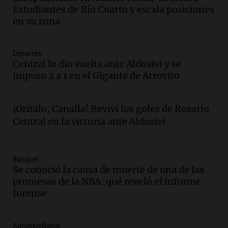
Congreso y evacuación por derrame de
Estudiantes de Río Cuarto y escala posiciones
oxígeno en Montecastro
en su zona
Panorama Federal
Episodios
Deportes
Audio.
Río Gallegos reporta frío extremo
Central lo dio vuelta ante Aldosivi y se
y llega avión para escuelas de la décima
impuso 2 a 1 en el Gigante de Arroyito
brigada aérea
Panorama Federal
Episodios
¡Gritalo, Canalla! Reviví los goles de Rosario
Audio.
La justicia reconoce al COVID
Central en la victoria ante Aldosivi
como enfermedad laboral tras la muerte
de un docente
Panorama Federal
Básquet
Episodios
Se conoció la causa de muerte de una de las
Audio.
Aumento de tarifas de luz en San
promesas de la NBA: qué reveló el informe
Luis a partir de agosto por nueva
forense
regulación de la energía
Panorama Federal
Automovilismo
Episodios