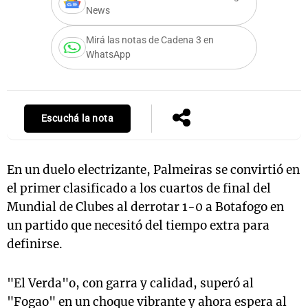
News
Mirá las notas de Cadena 3 en
WhatsApp
Notas
s
Notas
La Sole en
ial
Mundial 2026
Cadena 3
Escuchá la nota
En un duelo electrizante, Palmeiras se convirtió en
el primer clasificado a los cuartos de final del
Mundial de Clubes al derrotar 1-0 a Botafogo en
un partido que necesitó del tiempo extra para
definirse.
"El Verda"o, con garra y calidad, superó al
"Fogao" en un choque vibrante y ahora espera al