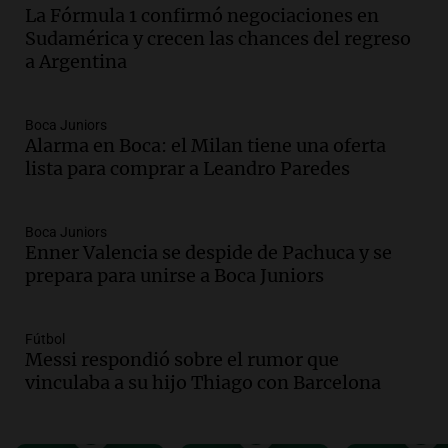
La Fórmula 1 confirmó negociaciones en
Audio.
Gabriela Irrazábal: “Un 35,5% de
Sudamérica y crecen las chances del regreso
la población del país fue a templos a
a Argentina
buscar ayuda el último año”
La Argentina, hoy
Episodios
Boca Juniors
Alarma en Boca: el Milan tiene una oferta
Audio.
"Algo pasó al aterrizar": dudas
lista para comprar a Leandro Paredes
sobre la muerte del kitesurfista en
Santa Fe.
Noticias Rosario
Boca Juniors
Episodios
Enner Valencia se despide de Pachuca y se
Audio.
José Roccuzzo, cortes de carne y
prepara para unirse a Boca Juniors
compras de Antonella: bromas en
Rosario.
Ahora país
Fútbol
Episodios
Messi respondió sobre el rumor que
vinculaba a su hijo Thiago con Barcelona
Audio.
José Roccuzzo, cortes de carne y
compras de Antonella: bromas en
Rosario.