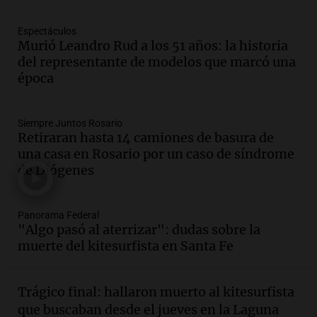
Episodios
Espectáculos
Audio.
La gran exposición de la rural de
Murió Leandro Rud a los 51 años: la historia
la Bulaya abrirá sus puertas mañana con
del representante de modelos que marcó una
diversas actividades y sorpresas
época
Panorama Federal
Episodios
Audio.
Villa María presenta nuevos
Siempre Juntos Rosario
edificios y proyecta una casa del
Retiraran hasta 14 camiones de basura de
estudiante con 48 municipios
una casa en Rosario por un caso de síndrome
involucrados
de Diógenes
Panorama Federal
Episodios
Audio.
1° gol de Rosario Central a
Panorama Federal
Aldosivi (Zalazar en contra) - relato
"Algo pasó al aterrizar": dudas sobre la
Gato Greco
muerte del kitesurfista en Santa Fe
Deportes Rosario
Episodios
Audio.
Recomendaciones de vino
Trágico final: hallaron muerto al kitesurfista
bonarda para disfrutar el fin de semana
que buscaban desde el jueves en la Laguna