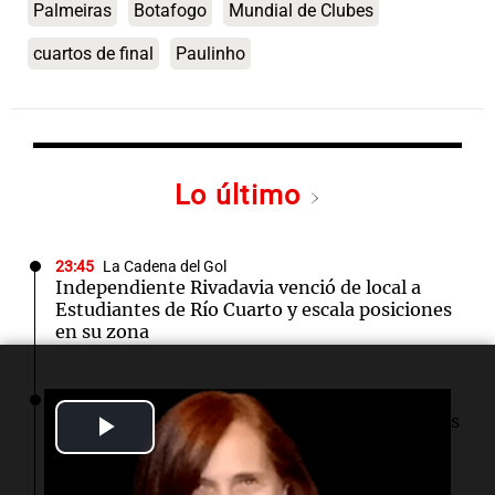
Palmeiras
Botafogo
Mundial de Clubes
cuartos de final
Paulinho
Lo último
23:45
La Cadena del Gol
Independiente Rivadavia venció de local a
Estudiantes de Río Cuarto y escala posiciones
en su zona
23:18
Política y Economía
Play
Masiva marcha de sindicatos y organizaciones
sociales a Plaza de Mayo por San Cayetano
Video