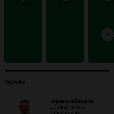
Viva la Radio Rosario
Episodios
Audio.
Luciano Cáceres llega a Córdoba a
presentar “Paraíso”, una obra que
cuestiona certezas masculinas
Amamos Argentina
Episodios
Opinión
Subasta millonaria.
¿Cuánto cuesta
vincular para