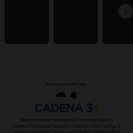
Descargá nuestra App
|
|
Nuestros padres fundadores
Por siempre Mario
|
|
|
|
Cadena 3 Comercial
Contacto
Cadena Heat
La Popu
|
|
Integrar nuestra red
Aviso Legal
Política de Privacidad