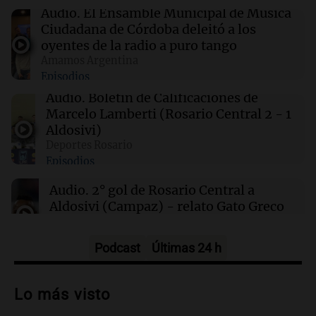
de Córdoba deleitó a los oyentes de la radio a
Audio.
El Ensamble Municipal de Música
puro tango
Ciudadana de Córdoba deleitó a los
oyentes de la radio a puro tango
Amamos Argentina
22:32
Deportes Rosario
Episodios
Boletín de Calificaciones de la victoria de
Rosario Central ante Aldosivi
Audio.
Boletín de Calificaciones de
Marcelo Lamberti (Rosario Central 2 - 1
Por
Marcelo Lamberti
Aldosivi)
Deportes Rosario
22:28
Deportes
Episodios
Nicolás Tagliafico anticipa su retiro del
Mundial: "Creo que este fue mi último"
Audio.
2° gol de Rosario Central a
Aldosivi (Campaz) - relato Gato Greco
Deportes Rosario
Episodios
Podcast
Últimas 24 h
Audio.
Nuevo desarrollo urbano y casa
del estudiante impulsan el crecimiento
Lo más visto
en Villa María
Panorama Federal