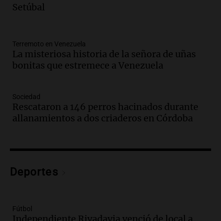
en Mendoza
Setúbal
Panorama Federal
Episodios
Audio.
Mañana inicia la gran exposición
Terremoto en Venezuela
en la Sociedad Rural de Bulaya con
La misteriosa historia de la señora de uñas
actividades para toda la familia
bonitas que estremece a Venezuela
Panorama Federal
Episodios
Sociedad
Audio.
Villa María presenta nuevos
Rescataron a 146 perros hacinados durante
edificios y una casa del estudiante para
allanamientos a dos criaderos en Córdoba
jóvenes de la región
Panorama Federal
Episodios
Audio.
Preparativos finales para la gran
exposición en la sociedad rural de
Deportes
Bulaya este sábado
Panorama Federal
Episodios
Fútbol
Audio.
Denuncias por represión en el
Independiente Rivadavia venció de local a