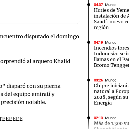
04:37
Mundo
Hutíes de Yeme
instalación de
Saudí: nuevo co
región
 encuentro disputado el domingo
Notas
Notas
No
04:19
Mundo
Incendios fores
e en Cadena 3
El huracán de Arequito
Cadena 3 en
Indonesia: se i
llamas en el P
 sorprendió al arquero Khalid
Bromo Tengge
03:26
Mundo
to" disparó con su pierna
Chipre iniciará
natural a Euro
s del equipo emiratí y
2028, según su
 precisión notable.
Energía
STEEEEEE
02:13
Mundo
Más de 1.300 v