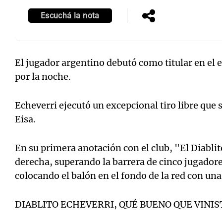
Escuchá la nota
El jugador argentino debutó como titular en el
Notas
Notas
por la noche.
Editorial
Mundial 2026
La Sol
Echeverri ejecutó un excepcional tiro libre que
Eisa.
En su primera anotación con el club, "El Diabli
derecha, superando la barrera de cinco jugadore
colocando el balón en el fondo de la red con una
DIABLITO ECHEVERRI, QUÉ BUENO QUE VINI