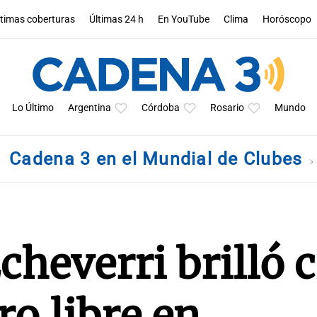
ltimas coberturas
Últimas 24 h
En YouTube
Clima
Horóscopo
Lo Último
Argentina
Córdoba
Rosario
Mundo
Cadena 3 en el Mundial de Clubes
cheverri brilló 
ro libre en