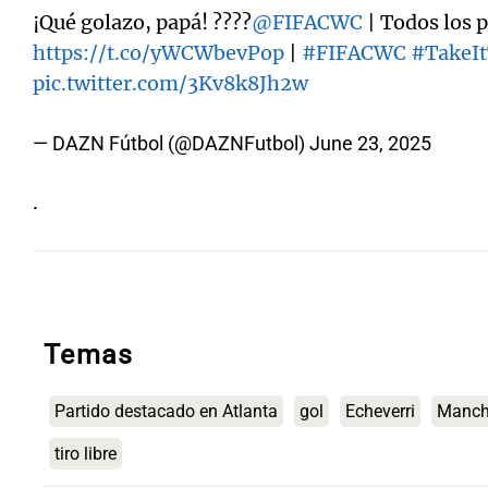
¡Qué golazo, papá! ????
@FIFACWC
| Todos los p
https://t.co/yWCWbevPop
|
#FIFACWC
#TakeI
pic.twitter.com/3Kv8k8Jh2w
— DAZN Fútbol (@DAZNFutbol)
June 23, 2025
.
Temas
Partido destacado en Atlanta
gol
Echeverri
Manche
tiro libre