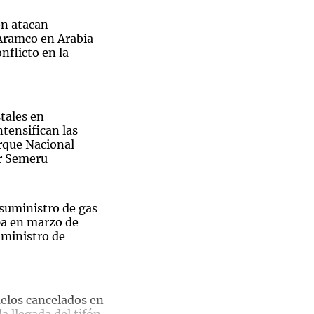
n atacan
 Aramco en Arabia
nflicto en la
Notas
tas
Notas
Venezuela de
tales en
 Groenlandia
Comprometidos
Madur
ntensifican las
arque Nacional
r Semeru
 suministro de gas
pa en marzo de
 ministro de
uelos cancelados en