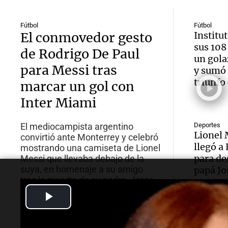
Fútbol
Fútbol
El conmovedor gesto
Institut
sus 108
de Rodrigo De Paul
un gola
para Messi tras
y sumó 
triunfo
marcar un gol con
Inter Miami
El mediocampista argentino
Deportes
Lionel 
convirtió ante Monterrey y celebró
llegó a
mostrando una camiseta de Lionel
para de
Messi que llevaba debajo de la
suya, en homenaje a su amigo
papá Jo
tras la muerte de su padre, Jorge.
Play
Video