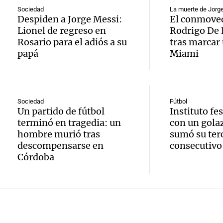
expus
una
Sociedad
La muerte de Jorg
Una mañana
Audio.
Despiden a Jorge Messi:
El conmoved
debili
Episodios
Lionel de regreso en
Rodrigo De 
celebr
aboga
Rosario para el adiós a su
tras marcar 
comun
única:
papá
Miami
Pourra
del Go
turista
Audio.
"Tres
Una mañana
tradic
Episodios
Volunt
se lo l
Sociedad
Fútbol
Un partido de fútbol
Instituto fe
Toreo 
limpia
para h
terminó en tragedia: un
con un gola
Vinch
hombre murió tras
sumó su terc
Audio.
9.000
pregun
descompensarse en
consecutivo
Una mañana
Córdoba
histori
del rí
nunca
Episodios
servil
y reti
regres
firmó 
hasta 
Una mañana
Episodios