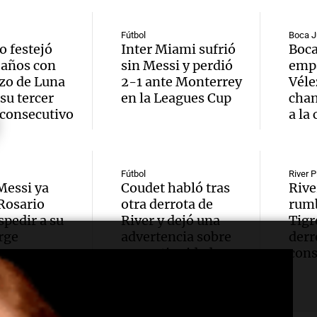
Messi 
de bas
Audio.
prime
jornad
Gaspar
Fútbol
Boca J
o festejó
Inter Miami sufrió
Boca
contra
Una mañana
Audio.
 años con
sin Messi y perdió
empa
Jorge, 
Episodios
zo de Luna
2-1 ante Monterrey
Véle
Leo c
orgullo
Messi 
su tercer
en la Leagues Cup
chan
Barcel
 consecutivo
a la
sueño
llegad
Una mañana
Audio.
argent
llegó"
Episodios
Fútbol
River P
abuelo
Jorge 
Una mañana
Messi ya
Coudet habló tras
Rive
Episodios
 Rosario
otra derrota de
rumb
Agosti
una en
spedir a su
River y dejó una
Tigr
Audio.
tras l
rge
advertencia sobre
derr
con R
su continuidad
cons
nutric
detenc
Vargas
derrib
"En es
Una mañana
Episodios