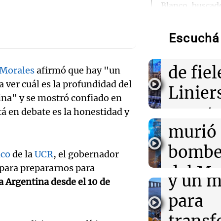
Blanco, buscad
Audio.
delitos
Cayet
Escuchá 
07:00
Radioinforme 
reunir
Los fieles ya pa
celebración de
Audio.
de fiel
 Morales
afirmó que hay "un
Rosario
 ver cuál es la profundidad del
choqu
Linier
07:00
Política y Eco
tina" y se mostró confiado en
Dólar hoy, dóla
Córdo
pan, t
tá en debate es la honestidad y
cuánto cotiza e
Audio.
agosto
murió
salud
licita
bombe
Panorama F
07:00
Radioinforme 
ico
de la
UCR
, el gobernador
polo c
Episodios
Doble convicto
del Me
 para prepararnos para
estatal: la SEN
y un m
enteró por los
 Argentina desde el 10 de
Audio.
Abast
para
no for
06:51
Sociedad
Radioinfor
Un automovilis
Episodios