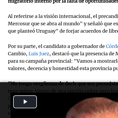
migratorio interno por la falta de oportunidade
Al referirse a la visión internacional, el precan
Mercosur que se abra al mundo" y señaló que es
que planteó Uruguay" de forjar acuerdos de libr
Por su parte, el candidato a gobernador de
Córd
Cambio,
Luis Juez
, destacó que la presencia de
para su campaña provincial: "Vamos a mostrarle
valores, decencia y honestidad esta provincia p
"No tengo vergüenza de decir que soy peronista
muy pobre. Vengo de una familia pobre pero ho
Cambio
aprendimos que teníamos que encontrar
Play
pelea había que dejarla de lado, que teníamos qu
Video
ese país es una grieta moral, ética, de valores.