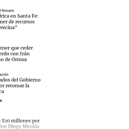
3 Rosario
rica en Santa Fe:
ner de recursos
avecina"
Notas
tas
Notas
Venezuela de
ener que ceder
 Groenlandia
Comprometidos
Madur
erdo con Irán
cho de Ormuz
ación
zados del Gobierno
ncuentro Programático en la UNC. (Foto: @ramonjmestre)
or retomar la
ca
in
$10 millones por
bre Diego Nicolás