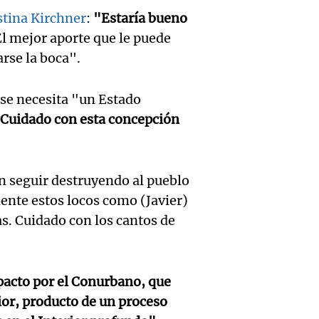
de 373
San Lu
viento
stina Kirchner
:
"Estaría bueno
la aut
Panorama F
l mejor aporte que le puede
Audio.
estrag
Episodios
arse la boca".
las Se
Tensi
Córdob
Punta
 se necesita "un Estado
polític
1.500 
Audio.
Panorama F
Cuidado con esta concepción
econó
por in
Episodios
Emerg
mientr
Noticias
hídric
Episodios
n seguir destruyendo al pueblo
Audio.
gobier
Santa 
ente estos locos como (Javier)
Senad
por av
as. Cuidado con los cantos de
"Perm
aprueb
el Sen
dispon
inviol
Noticias
pacto por el Conurbano, que
recurs
Episodios
de pro
ior, producto de un proceso