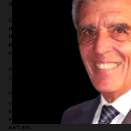
que estar del mismo lado", añadió.
De cara a los comicios cordobeses, que se realiz
nacional remarcó:
"Nunca el peronismo de esta 
tiene ahora
. Están cagados hasta el pecho porqu
podemos arrebatar lo que para ellos es el maná
esperanza; ellos, por no perder los privilegios".
En tanto, el candidato a intendente de la Ciuda
Loredo
, consideró que "Juntos por el Cambio t
"Le hace falta más radicalismo para saber disput
competencias que tenemos y hacer de las misma
esas disputas lesionen nuestra marca. Por ahí 
en Juntos por el Cambio y nos falta cultura radic
nacional.