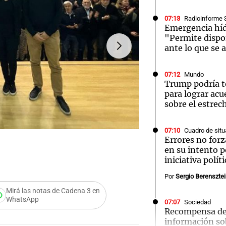
07:13
Radioinforme 
Emergencia híd
"Permite dispo
ante lo que se 
Notas
Notas
No
07:12
Mundo
Trump podría t
e en Cadena 3
El huracán de Arequito
Cadena 3 en
para lograr acu
sobre el estre
07:10
Cuadro de situ
Errores no for
FOTO:
La UCR cierra su E
en su intento p
iniciativa políti
Por
Sergio Berenszte
Mirá las notas de Cadena 3 en
WhatsApp
07:07
Sociedad
Recompensa de 
información so