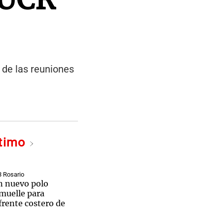
 de las reuniones
ltimo
3 Rosario
un nuevo polo
 muelle para
frente costero de