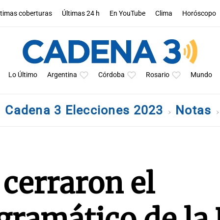
ltimas coberturas
Últimas 24 h
En YouTube
Clima
Horóscopo
Lo Último
Argentina
Córdoba
Rosario
Mundo
Cadena 3 Elecciones 2023
Notas
 cerraron el
gramático de la