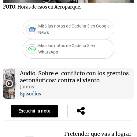
FOTO:
Horas de caos en Aeroparque.
Notas
Mirá las notas de Cadena 3 en Google
News
s
Notas
La Sole en
Mirá las notas de Cadena 3 en
ial
Mundial 2026
Cadena 3
WhatsApp
Audio.
Sobre el conflicto con los gremios
aeronáuticos: contra el viento
Juntos
Episodios
Escuchá la nota
Pretender que vas a lograr