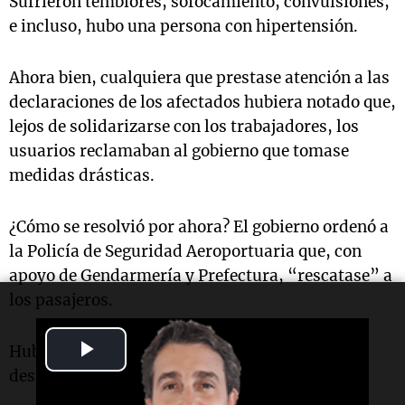
Sufrieron temblores, sofocamiento, convulsiones,
e incluso, hubo una persona con hipertensión.
Ahora bien, cualquiera que prestase atención a las
declaraciones de los afectados hubiera notado que,
lejos de solidarizarse con los trabajadores, los
usuarios reclamaban al gobierno que tomase
medidas drásticas.
¿Cómo se resolvió por ahora? El gobierno ordenó a
la Policía de Seguridad Aeroportuaria que, con
apoyo de Gendarmería y Prefectura, “rescatase” a
los pasajeros.
Play
Hubo otros 15 despidos y medidas de
desregulación. Todo está en evolución.
Video