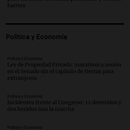
Episodios
fuertes
Audio.
El teatro Real da la bienvenida a
la temporada Rock Real con bandas
tributo todos los jueves
Panorama Federal
Política y Economía
Episodios
Audio.
Nicolás Marotta, el cordobés de
Recoleta: “Enfrentar a Boca, sea donde
sea, va a ser lindo”
Política y Economía
Ley de Propiedad Privada: maratónica sesión
La Cadena del Gol
en el Senado sin el capítulo de tierras para
Episodios
extranjeros
Audio.
Débora Blanca, psicóloga experta
en ludopatía: “Tener el casino en la
mano es muy peligroso”
Política y Economía
La Argentina, hoy
Incidentes frente al Congreso: 12 detenidos y
Episodios
dos heridos tras la marcha
Audio.
Docentes italianos visitaron la
ciudad de Córdoba para interiorizarse
Política y Economía
sobre los parques educativos