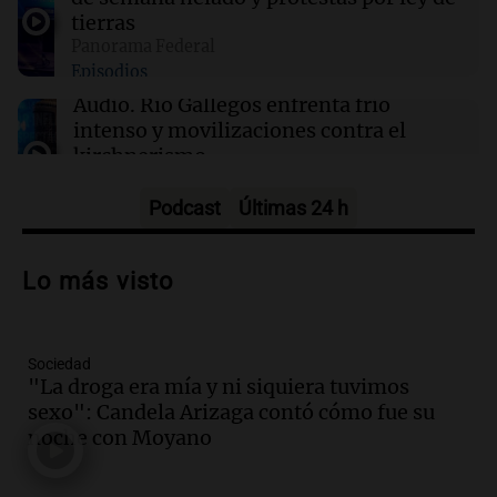
tierras
02:03
Tecnología
Panorama Federal
Vogue World se trasladará a San Francisco: un
Episodios
guiño a la fusión entre tecnología y moda
Audio.
Río Gallegos enfrenta frío
intenso y movilizaciones contra el
kirchnerismo
Panorama Federal
Episodios
Podcast
Últimas 24 h
Audio.
Debate en el Senado sobre
propiedad privada y cuestionamientos a
Lo más visto
la soberanía digital en Argentina
Panorama Federal
Episodios
Sociedad
Audio.
Mendoza se prepara para un fin
"La droga era mía y ni siquiera tuvimos
de semana helado y ciudadanos
sexo": Candela Arizaga contó cómo fue su
marchan contra reforma de tierras
noche con Moyano
Panorama Federal
Episodios