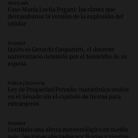
Ahora país
Audio.
El "Mono" de Kapanga
Caso María Lucila Pagani: las claves que
adelantó su show en Rosario.
derrumbaron la versión de la explosión del
Viva la Radio Rosario
celular
Episodios
Audio.
Condenan a tres años de prisión
Sociedad
en suspenso a hombre por simular robo
Quién es Gerardo Gasparutti, el docente
de recaudación en San Luis
universitario detenido por el femicidio de su
Panorama Federal
esposa
Episodios
Audio.
Medicina reproductiva, entre la
ayuda por problemas de fertilidad y la
Política y Economía
Ley de Propiedad Privada: maratónica sesión
ostentación de millonarios
en el Senado sin el capítulo de tierras para
Amamos Argentina
extranjeros
Episodios
Audio.
El juicio contra Oscar González
avanza con testimonios clave sobre el
Sociedad
accidente en Villa Dolores
Continúa una alerta meteorológica en medio
Panorama Federal
país: las zonas afectadas por lluvias y vientos