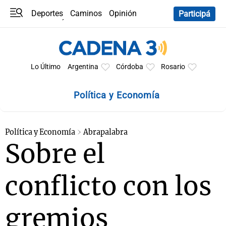
Deportes
Caminos
Opinión
Participá
Programas
Últimas coberturas
Últimas 24 h
En YouTube
Clima
Horóscopo
Lo Último
Argentina
Córdoba
Rosario
Política y Economía
Política y Economía
Abrapalabra
Sobre el
conflicto con los
gremios