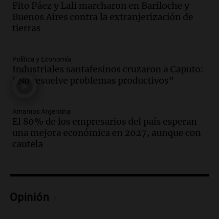
Fito Páez y Lali marcharon en Bariloche y
Amamos Argentina
Buenos Aires contra la extranjerización de
Episodios
tierras
Audio.
Meteorólogo alertó que El Niño
traerá más lluvias y eventos extremos
durante la primavera
Política y Economía
Informados al regreso
Industriales santafesinos cruzaron a Caputo:
Episodios
"No resuelve problemas productivos"
Audio.
Córdoba sigue trabajando para
restablecer el servicio de electricidad
Amamos Argentina
tras fuertes vientos
El 80% de los empresarios del país esperan
Panorama Federal
una mejora económica en 2027, aunque con
Episodios
cautela
Audio.
Según una encuesta, el 80% de
los empresarios del país cree que la
economía mejorará el próximo año
Amamos Argentina
Opinión
Episodios
Audio.
Carolina Losada: "Faltó que el