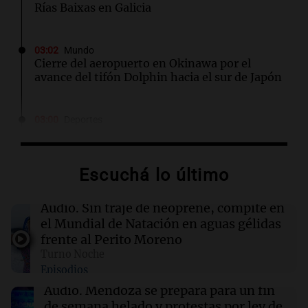
Rías Baixas en Galicia
03:02
Mundo
Cierre del aeropuerto en Okinawa por el
avance del tifón Dolphin hacia el sur de Japón
03:00
Deportes
Icardi en la mira del Rayo Vallecano: busca
casa en Madrid con la China Suárez
Escuchá lo último
03:00
Espectáculos
El Rayo Vallecano busca fichar a Icardi y la
Audio.
Sin traje de neoprene, compite en
China Suárez se muda a Madrid
el Mundial de Natación en aguas gélidas
frente al Perito Moreno
Turno Noche
02:04
Tecnología
Episodios
Descuentos de hasta $400 en entradas para
TechCrunch Disrupt 2026 hasta mañana
Audio.
Mendoza se prepara para un fin
de semana helado y protestas por ley de