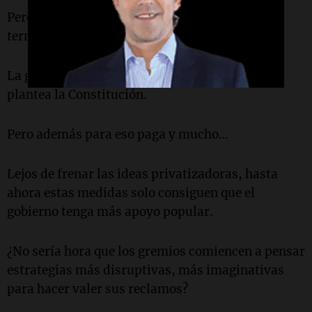
Pero está claro que este tipo de salvajadas
terminan generando opinión pública en contra.
La gente tiene derecho a viajar libremente. Lo
plantea la Constitución.
Pero además para eso paga y mucho…
Lejos de frenar las ideas privatizadoras, hasta
ahora estas medidas solo consiguen que el
gobierno tenga más apoyo popular.
¿No sería hora que los gremios comiencen a pensar
estrategias más disruptivas, más imaginativas
para hacer valer sus reclamos?