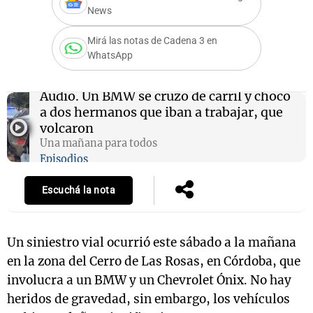
News
Mirá las notas de Cadena 3 en
WhatsApp
Notas
s
Notas
La Sole en
Audio.
Un BMW se cruzó de carril y chocó
ial
Mundial 2026
Cadena 3
a dos hermanos que iban a trabajar, que
volcaron
Una mañana para todos
Episodios
Escuchá la nota
Un siniestro vial ocurrió este sábado a la mañana
en la zona del Cerro de Las Rosas, en Córdoba, que
involucra a un BMW y un Chevrolet Ónix. No hay
heridos de gravedad, sin embargo, los vehículos