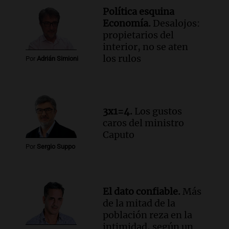
Episodios
Política esquina
Audio.
El Tesoro Nacional captura 12
Economía.
Desalojos:
billones de pesos y genera excedente de
propietarios del
liquidez de 4 billones
interior, no se aten
Panorama Federal
los rulos
Por
Adrián Simioni
Episodios
Audio.
La lección del Titanic y la
humildad en tiempos de tormenta
según San Ignacio de Loyola
3x1=4.
Los gustos
Panorama Federal
caros del ministro
Episodios
Caputo
Audio.
Tormentas y filtraciones: "El
Por
Sergio Suppo
agua entra por donde menos
imaginamos"
Una Mañana para todos Rosario
Episodios
El dato confiable.
Más
de la mitad de la
población reza en la
intimidad, según un