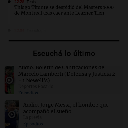
22:25
Tenis
Thiago Tirante se despidió del Masters 1000
de Montreal tras caer ante Learner Tien
22:04
Tecnología
Patrones generados por IA que evitan
detección de cámaras de seguridad
Escuchá lo último
22:04
Mundo
Fallece Don Nelson, leyenda de la NBA y
Audio.
Boletín de Calificaciones de
segundo entrenador más exitoso en la
Marcelo Lamberti (Defensa y Justicia 2
historia
- 1 Newell's)
Deportes Rosario
Episodios
22:03
Tecnología
El test de seguridad de IA se convierte en un
Audio.
Jorge Messi, el hombre que
riesgo para la ciberseguridad
acompañó el sueño
La previa
21:48
Sociedad
Episodios