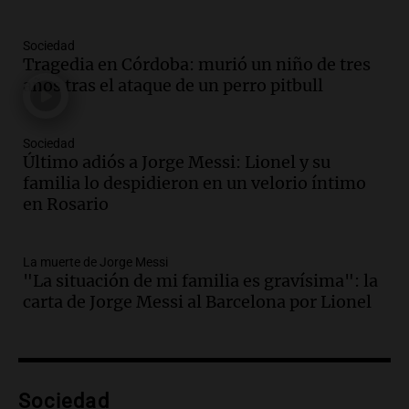
Amamos los Domingos
Episodios
Sociedad
Audio.
“No entendíamos qué cantaban”:
Tragedia en Córdoba: murió un niño de tres
la historia del club de Irlanda
años tras el ataque de un perro pitbull
revolucionado por hinchas argentinos
Amamos los Domingos
Episodios
Sociedad
Último adiós a Jorge Messi: Lionel y su
Audio.
Crisis diplomática: el embajador
familia lo despidieron en un velorio íntimo
argentino regresa al país tras conflicto
en Rosario
con Brasil
Panorama Federal
Episodios
La muerte de Jorge Messi
Audio.
Bomberos asisten a senderista
"La situación de mi familia es gravísima": la
con fractura de tobillo en refugio Doña
carta de Jorge Messi al Barcelona por Lionel
Rosa
Panorama Federal
Episodios
Audio.
Amaycha del Valle avanza en
Sociedad
investigación internacional sobre asma