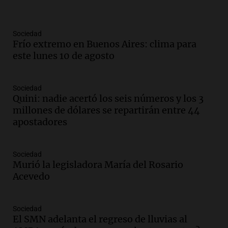
con nueva tecnología médica
Panorama Federal
Episodios
Sociedad
Frío extremo en Buenos Aires: clima para
Audio.
Suspenden descuento en SUBE y
este lunes 10 de agosto
aumentan tarifas del SUBTE en Buenos
Aires desde agosto
Panorama Federal
Sociedad
Episodios
Quini: nadie acertó los seis números y los 3
Audio.
Kicillof critica la desregulación
millones de dólares se repartirán entre 44
financiera y el aumento de la morosidad
apostadores
en Buenos Aires
Panorama Federal
Episodios
Sociedad
Murió la legisladora María del Rosario
Audio.
La UNT evalúa apelación ante la
Acevedo
Corte Suprema tras fallo que aparta a
Pagani como rector
Panorama Federal
Sociedad
Episodios
El SMN adelanta el regreso de lluvias al