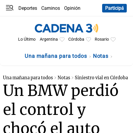
Deportes
Caminos
Opinión
Participá
Programas
Últimas coberturas
Últimas 24 h
En YouTube
Clima
Horóscopo
Lo Último
Argentina
Córdoba
Rosario
Una mañana para todos
Notas
Una mañana para todos
Notas
Siniestro vial en Córdoba
Un BMW perdió
el control y
chocó el auto