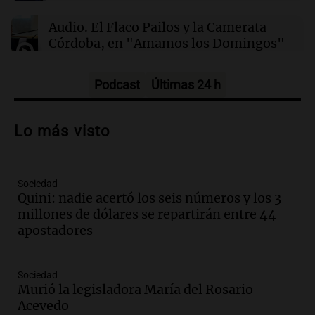
Quini: nadie acertó los seis números y los 3
millones de dólares se repartirán entre 44
Audio.
El Flaco Pailos y la Camerata
apostadores
Córdoba, en "Amamos los Domingos"
Amamos los Domingos
Episodios
Podcast
Últimas 24 h
Audio.
Patricia Palmer y Mario Pasik
hablaron de su obra en Cadena 3
Lo más visto
Amamos los Domingos
Episodios
Sociedad
Audio.
Córdoba espera a León XIV con el
Quini: nadie acertó los seis números y los 3
recuerdo del paso de Juan Pablo II: "Te
millones de dólares se repartirán entre 44
traspasaba con la mirada"
apostadores
Amamos los Domingos
Episodios
Audio.
El observatorio de Bosque Alegre,
Sociedad
un imperdible cordobés para los
Murió la legisladora María del Rosario
amantes de la astronomía
Acevedo