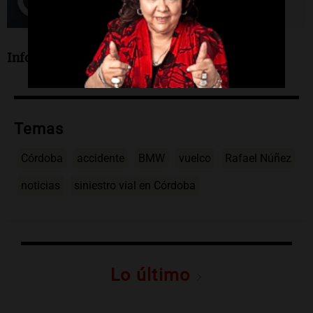
Informe de Fernando Barrionuevo.
Temas
Córdoba
accidente
BMW
vuelco
Rafael Núñez
noticias
siniestro vial en Córdoba
Lo último