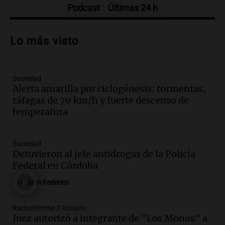
Episodios
Podcast
Últimas 24 h
Audio.
Cierre del Paso Internacional
Cristo Redentor por acumulación de
Lo más visto
nieve se extiende a 22 días
Panorama Federal
Episodios
Sociedad
Audio.
Estudiantes de Italia realizan
Alerta amarilla por ciclogénesis: tormentas,
prácticas docentes en Córdoba para
ráfagas de 70 km/h y fuerte descenso de
enriquecer su formación educativa
temperatura
Panorama Federal
Episodios
Audio.
La Universidad de Milán y su
Sociedad
colaboración con la municipalidad para
Detuvieron al jefe antidrogas de la Policía
la educación y parques
Federal en Córdoba
Panorama Federal
Por
Juan Federico
Episodios
Audio.
Monseñor Fenoy celebra la visita
Radioinforme 3 Rosario
de León XIV a Argentina y reflexiona
Juez autorizó a integrante de "Los Monos" a