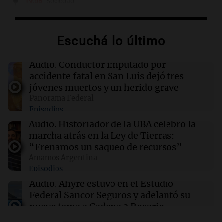
19:58
Sociedad
Publican la primera imagen de la joven
arrestada por el homicidio de Matías Álvarez
Guardia en Chaco
Escuchá lo último
19:57
Sociedad
Audio.
Conductor imputado por
Economía, inversiones y producción: el
accidente fatal en San Luis dejó tres
debate que llega con Experiencia IDEA
jóvenes muertos y un herido grave
Rosario
Panorama Federal
Episodios
19:55
Boca Juniors
Audio.
Historiador de la UBA celebró la
Por qué Boca juega en la cancha de Huracán
marcha atrás en la Ley de Tierras:
ante Estudiantes
“Frenamos un saqueo de recursos”
Amamos Argentina
Episodios
19:53
Mundo
La Fiscalía de Guatemala admite ante la CIDH
Audio.
Ahyre estuvo en el Estudio
la cooptación por grupos de poder
Federal Sancor Seguros y adelantó su
nuevo tema a Cadena 3 Rosario.
Viva la Radio Rosario