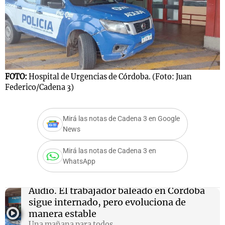
Notas
s
Notas
La Sole en
ial
Mundial 2026
Cadena 3
FOTO:
Hospital de Urgencias de Córdoba. (Foto: Juan
Federico/Cadena 3)
Mirá las notas de Cadena 3 en Google
News
Mirá las notas de Cadena 3 en
WhatsApp
Audio.
El trabajador baleado en Córdoba
sigue internado, pero evoluciona de
manera estable
Una mañana para todos