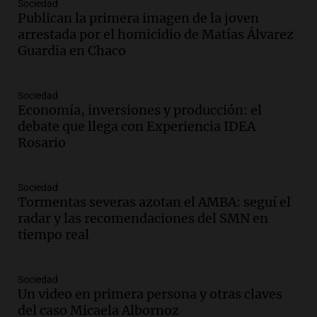
Sociedad
organizador de la gira de Juan Pablo II
Publican la primera imagen de la joven
recordó el desafío logístico
arrestada por el homicidio de Matías Álvarez
Viva la Radio
Guardia en Chaco
Episodios
Audio.
Detención del jefe antidrogas de
la Policía Federal en Córdoba por
Sociedad
irregularidades en procedimientos
Economía, inversiones y producción: el
Panorama Federal
debate que llega con Experiencia IDEA
Episodios
Rosario
Audio.
Trabajaba con su padre, se
capacitó en la escuela de oficios y
Sociedad
mantiene la residencia de la UNC
Tormentas severas azotan el AMBA: seguí el
Gajes del Oficio
radar y las recomendaciones del SMN en
Episodios
tiempo real
Audio.
Juicio a Óscar González: testigos
revelan detalles del siniestro en las
Altas Cumbres
Sociedad
Un video en primera persona y otras claves
Panorama Federal
del caso Micaela Albornoz
Episodios