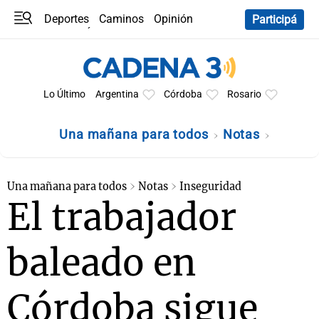
Deportes
Caminos
Opinión
Participá
Programas
Últimas coberturas
Últimas 24 h
En YouTube
Clima
Horóscopo
Lo Último
Argentina
Córdoba
Rosario
Una mañana para todos
Notas
Una mañana para todos
Notas
Inseguridad
El trabajador
baleado en
Córdoba sigue