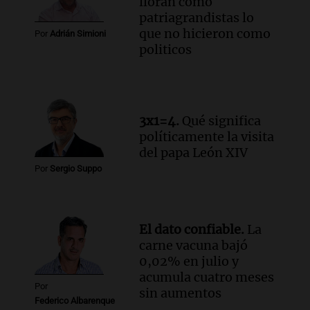
lloran como
Episodios
patriagrandistas lo
que no hicieron como
Audio.
Munir Bracco, sobre la visita del
Por
Adrián Simioni
politicos
papa León XIV: "Será una bocanada de
aire fresco para todos"
Viva la Radio
Episodios
Audio.
Casi 5.000 estudiantes participan
3x1=4.
Qué significa
en la segunda edición de Enséñame
políticamente la visita
Tucumán, el concurso educativo
del papa León XIV
Panorama Federal
Por
Sergio Suppo
Episodios
El dato confiable.
La
carne vacuna bajó
0,02% en julio y
acumula cuatro meses
Por
sin aumentos
Federico Albarenque