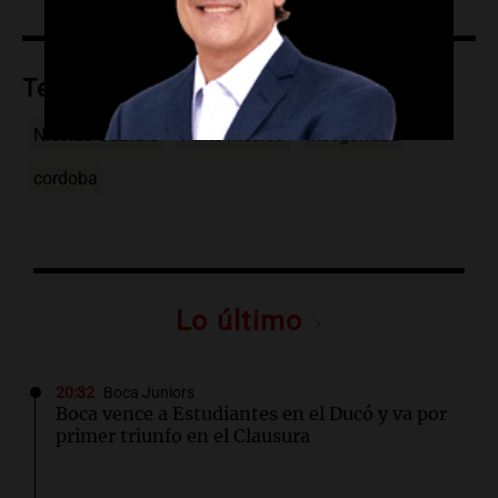
Temas
Nicolás Guardia
Parte médico
Inseguridad
cordoba
Lo último
20:32
Boca Juniors
Boca vence a Estudiantes en el Ducó y va por
primer triunfo en el Clausura