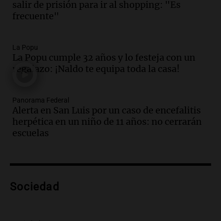
sobre su impacto espiritual
salir de prisión para ir al shopping: "Es
Panorama Federal
frecuente"
Episodios
Audio.
El papamóvil de Juan Pablo II
revive con la visita de León XIV y una
La Popu
La Popu cumple 32 años y lo festeja con un
historia nacida en Córdoba
regalazo: ¡Naldo te equipa toda la casa!
Viva la Radio
Episodios
Audio.
El ministro de Economía de Santa
Panorama Federal
Fe relativiza el impacto del fallo sobre
Alerta en San Luis por un caso de encefalitis
jubilaciones en la provincia
herpética en un niño de 11 años: no cerrarán
Panorama Federal
escuelas
Episodios
Audio.
La visita del Papa León XIV a
Argentina causa gran alegría en Santa
Fe, confirma el arzobispo Fenoi
Sociedad
Panorama Federal
Episodios
Audio.
Visita del Papa León XIV: el