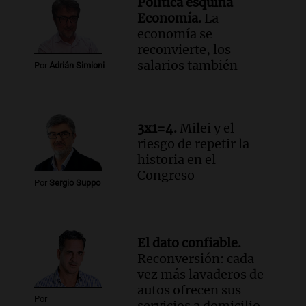
en Juárez Celman
Política esquina
Viva la Radio
Economía.
La
Episodios
economía se
reconvierte, los
Audio.
Juan Manzur insinúa su posible
salarios también
candidatura a gobernador en Tucumán
Por
Adrián Simioni
para 2027
Panorama Federal
Episodios
3x1=4.
Milei y el
Audio.
Continúa el juicio a Óscar
riesgo de repetir la
González con testimonios clave sobre el
historia en el
choque mortal
Congreso
Panorama Federal
Por
Sergio Suppo
Episodios
Audio.
Gustavo Sainz entrega viviendas
y critica la falta de aporte nacional en
El dato confiable.
proyectos provinciales
Reconversión: cada
Panorama Federal
vez más lavaderos de
Episodios
autos ofrecen sus
Por
servicios a domicilio