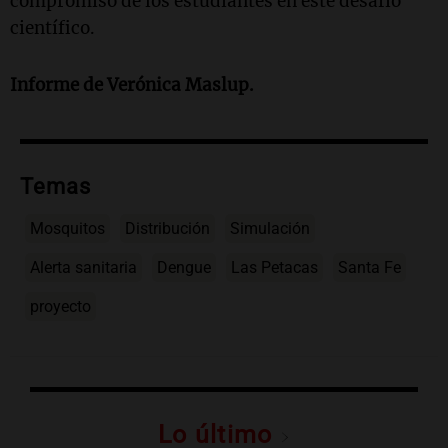
compromiso de los estudiantes en este desafío
científico.
Informe de Verónica Maslup.
Temas
Mosquitos
Distribución
Simulación
Alerta sanitaria
Dengue
Las Petacas
Santa Fe
proyecto
Lo último