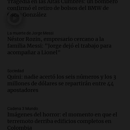
desbaratar un arsenal de armas en
Tragedia en las Altas Cumbres: un bombero
Barrio Barranquitas, Santa Fe
confirmó el retiro de bolsos del BMW de
Panorama Federal
Oscar González
Episodios
Audio.
Colombia moviliza equipos de
La muerte de Jorge Messi
búsqueda y rescate tras recientes sismos
Néstor Rozin, empresario cercano a la
y colapsos de edificios
familia Messi: "Jorge dejó el trabajo para
Panorama Federal
acompañar a Lionel"
Episodios
Audio.
Un sismo de 7.4 grados sacude a
Colombia y deja más de 100 fallecidos y
Sociedad
Quini: nadie acertó los seis números y los 3
múltiples heridos
millones de dólares se repartirán entre 44
Panorama Federal
apostadores
Episodios
Audio.
Celebración del 114° aniversario
de la Fuerza Aérea Argentina en Río
Cadena 3 Mundo
Cuarto
Imágenes del horror: el momento en que el
Panorama Federal
terremoto derriba edificios completos en
Episodios
Colombia