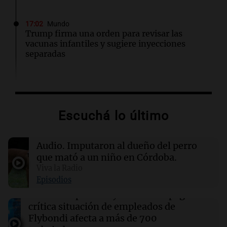
17:02
Mundo
Trump firma una orden para revisar las
vacunas infantiles y sugiere inyecciones
separadas
16:58
Sociedad
La Iglesia organiza la histórica visita del Papa
León XIV a Argentina para noviembre
Escuchá lo último
16:52
Consejos
Audio.
Imputaron al dueño del perro
Guirnaldas de Otoño: Ideas Creativas para
Decorar tu Hogar
que mató a un niño en Córdoba.
Viva la Radio
Episodios
16:38
Bugliotti Desarrollos Urbanos
Audio.
Despedidos y salarios impagos: la
Bugliotti Desarrollos Urbanos avanza: lanza
crítica situación de empleados de
Naranjos 9 y consolida su liderazgo en Barrio
Gral. Paz
Flybondi afecta a más de 700