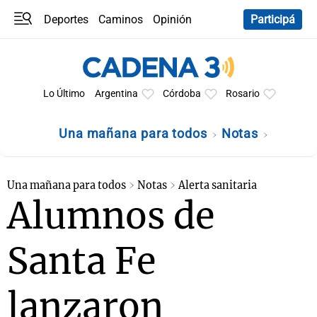
Deportes
Caminos
Opinión
Participá
Programas
Últimas coberturas
Últimas 24 h
En YouTube
Clima
Horóscopo
Lo Último
Argentina
Córdoba
Rosario
Una mañana para todos
Notas
Una mañana para todos
Notas
Alerta sanitaria
Alumnos de
Santa Fe
lanzaron