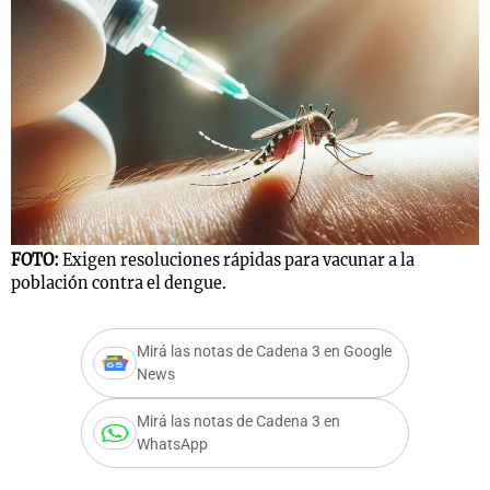
Notas
s
Notas
La Sole en
ial
Mundial 2026
Cadena 3
FOTO:
Exigen resoluciones rápidas para vacunar a la
población contra el dengue.
Mirá las notas de Cadena 3 en Google
News
Mirá las notas de Cadena 3 en
WhatsApp