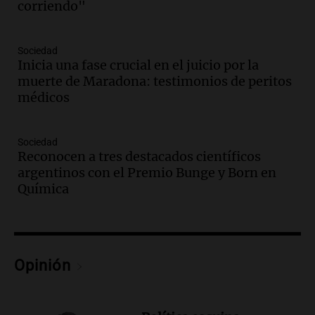
corriendo"
Episodios
Audio.
Argentino en Colombia: "El
terremoto me levantó de la cama y no
Sociedad
sabía si salir corriendo"
Inicia una fase crucial en el juicio por la
Viva la Radio
muerte de Maradona: testimonios de peritos
Episodios
médicos
Audio.
Haldo evalúa su participación en
reunión de gobernadores sobre ley de
Sociedad
zonas cálidas y frías
Reconocen a tres destacados científicos
Panorama Federal
argentinos con el Premio Bunge y Born en
Episodios
Química
Audio.
Reunión de gobernadores: Haldo
aún no define su participación mientras
se negocian zonas frías y cálidas
Panorama Federal
Opinión
Episodios
Audio.
Mercado Libre suma 2 mil
empleos en Córdoba en un nuevo centro