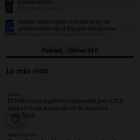
trabajadores
Panorama Federal
16:36
Fútbol
Episodios
Nahuel Molina llegó a Italia para unirse a la
Audio.
Investigan la muerte de un
Roma y fue recibido con locura
adolescente en el Parque Garay tras
encontrar su cuerpo en piletones
Panorama Federal
Episodios
Podcast
Últimas 24 h
Audio.
Investigan la muerte de un
adolescente en el Parque Garay de Santa
Lo más visto
Fe Capital
Panorama Federal
Episodios
Fútbol
Audio.
Cómo manejar a los perros
El futbolista argentino apresado por el ICE
peligrosos y cuál es la responsabilidad
será enviado a una cárcel de máxima
de los dueños
seguridad
Viva la Radio
Episodios
Audio.
Detienen a dos hombres tras
Radioinforme 3