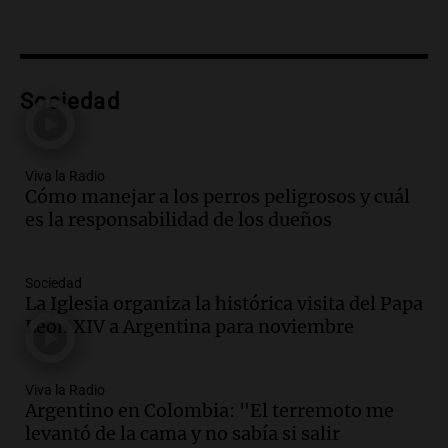
Audio.
Temblor percibido en el Eje
Cafetero de Colombia genera
preocupación en la población local
Panorama Federal
Sociedad
Episodios
Audio.
A cuatro meses de su cirugía, una
figura del fútbol argentino comparte su
lucha y recuperación emocional
Viva la Radio
Cómo manejar a los perros peligrosos y cuál
Panorama Federal
es la responsabilidad de los dueños
Episodios
Audio.
Nuestra corresponsal en
Mendoza visitó su colegio, que participa
Sociedad
en Grupos Corales
La Iglesia organiza la histórica visita del Papa
Edición 2026
León XIV a Argentina para noviembre
Episodios
Audio.
La ministra de Seguridad brinda
Viva la Radio
detalles sobre la esperada visita del Papa
Argentino en Colombia: "El terremoto me
a Córdoba en noviembre
levantó de la cama y no sabía si salir
Panorama Federal