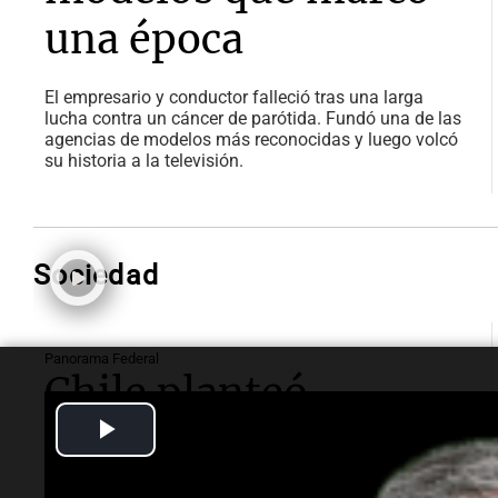
una época
El empresario y conductor falleció tras una larga
lucha contra un cáncer de parótida. Fundó una de las
agencias de modelos más reconocidas y luego volcó
su historia a la televisión.
Sociedad
Panorama Federal
Chile planteó
Play
mejorar la
Video
conectividad