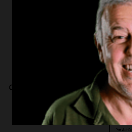
fronteriza, aérea y
digital con Jujuy
El embajador Gonzalo Uriarte Herrera propuso vuelos
periódicos hacia Iquique y Antofagasta, además de
optimizar los pasos internacionales y el servicio de
roaming.
Opinión
Por
Adriá