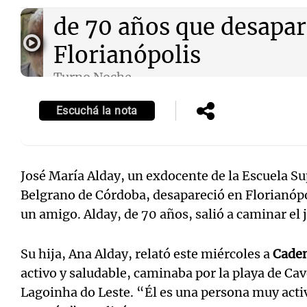
de 70 años que desapar
Florianópolis
Turno Noche
Episodios
Notas
Notas
Escuchá la nota
Editorial
Mundial 2026
La Sol
José María Alday, un exdocente de la Escuela 
Belgrano de Córdoba, desapareció en Florianópol
un amigo. Alday, de 70 años, salió a caminar el 
Su hija, Ana Alday, relató este miércoles a
Caden
activo y saludable, caminaba por la playa de Ca
Lagoinha do Leste. “Él es una persona muy activ