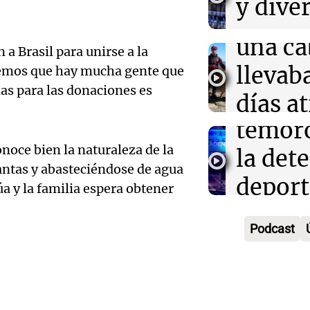
y dive
financiamiento 
rescat
Salta
del gobierno an
para r
una ca
Panorama F
a Brasil para unirse a la
ayuno
Episodios
Audio.
llevab
emos que hay mucha gente que
noctu
ias para las donaciones es
un inm
días a
Panorama F
temor
en un
Episodios
Audio.
onoce bien la naturaleza de la
la det
precip
plante
ntas y abasteciéndose de agua
deport
Una mañana
a y la familia espera obtener
mejora
Episodios
Estado
Audio.
conect
Podcast
Panorama F
fitness
fronte
Episodios
Audio.
longev
aérea y
Invest