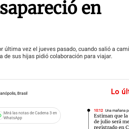
sapareció en
or última vez el jueves pasado, cuando salió a cam
na de sus hijas pidió colaboración para viajar.
Lo ú
anópolis, Brasil
10:12
Una mañana pa
Mirá las notas de Cadena 3 en
Estiman que la 
WhatsApp
de julio será m
ocente cordobés
registrado en 