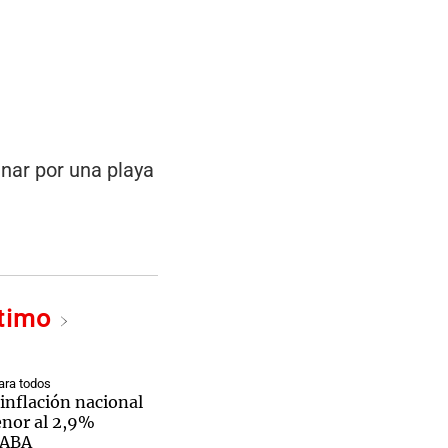
inar por una playa
ltimo
ra todos
inflación nacional
enor al 2,9%
CABA