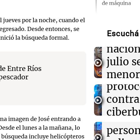
de máquina
Audio.
el jueves por la noche, cuando el
que la
09:13
Una mañana pa
Altas Cumbres:
egresado. Desde entonces, se
cabra que lleva
Audio.
Escuchá 
inflac
inició la búsqueda formal.
atrapada en un 
Senad
nacion
09:09
Mundo
provin
julio s
Violento ataqu
Democrática de
de Entre Ríos
establ
menor
menos 13 muer
Audio.
 pescador
extremista
protoc
regist
Desay
08:54
contra
La Cadena del
CABA
Boca recibe a V
ideal:
objetivo de co
ciberb
Una mañana
triunfo
nutric
Episodios
una imagen de José entrando a
Audio.
groom
person
esde el lunes a la mañana, lo
08:47
Mundo
Cumbr
escuel
Senado de EE.U
 búsqueda incluye helicópteros