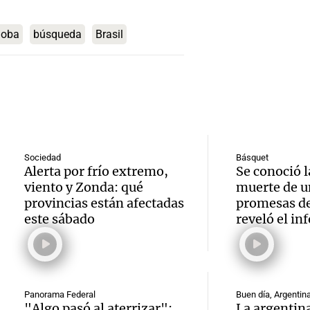
por qu
con Ju
asalto
el con
Panorama F
millon
doba
búsqueda
Brasil
Episodios
Audio.
alimen
cooper
constr
proteí
Talam
en Arg
Una mañana
en Vil
Episodios
cayó 4
Audio.
con 30
Sociedad
Básquet
junio 
Alerta por frío extremo,
Se conoció l
inflac
millon
viento y Zonda: qué
muerte de u
acumu
Buenos
provincias están afectadas
promesas de
robad
Audio.
aumen
este sábado
reveló el in
se ace
Panorama F
justici
2,8% e
Episodios
un 2,
pedido
semes
julio,
Panorama Federal
Buen día, Argentin
Facun
Panorama F
"Algo pasó al aterrizar":
La argentina