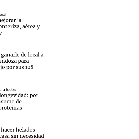
eral
ejorar la
onteriza, aérea y
y
Notas
tas
Notas
Venezuela de
 ganarle de local a
 Groenlandia
Comprometidos
Madur
endoza para
ejo por sus 108
ra todos
a longevidad: por
onsumo de
proteínas
hacer helados
casa sin necesidad