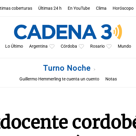
ltimas coberturas
Últimas 24 h
En YouTube
Clima
Horóscopo
Lo Último
Argentina
Córdoba
Rosario
Mundo
Turno Noche
Guillermo Hemmerling te cuenta un cuento
Notas
xdocente cordob