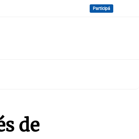
Participá
és de