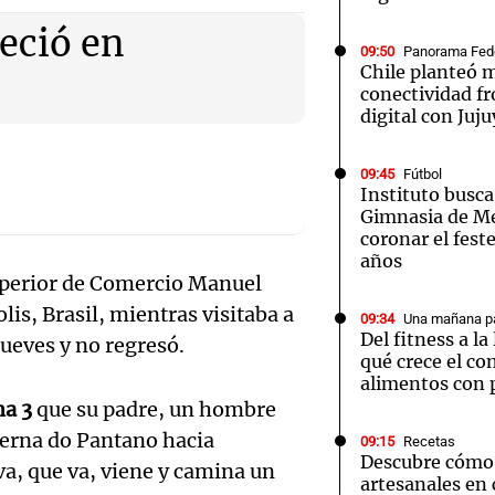
eció en
09:50
Panorama Fed
Chile planteó m
conectividad fr
digital con Juju
Notas
Notas
No
09:45
Fútbol
Instituto busca
e en Cadena 3
El huracán de Arequito
Cadena 3 en
Gimnasia de M
coronar el fest
años
Superior de Comercio Manuel
is, Brasil, mientras visitaba a
09:34
Una mañana pa
Del fitness a l
jueves y no regresó.
qué crece el c
alimentos con 
a 3
que su padre, un hombre
verna do Pantano hacia
09:15
Recetas
Descubre cómo 
a, que va, viene y camina un
artesanales en 