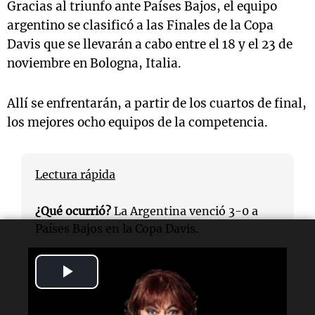
Gracias al triunfo ante Países Bajos, el equipo
argentino se clasificó a las Finales de la Copa
Davis que se llevarán a cabo entre el 18 y el 23 de
noviembre en Bologna, Italia.
Allí se enfrentarán, a partir de los cuartos de final,
los mejores ocho equipos de la competencia.
Lectura rápida
¿Qué ocurrió?
La Argentina venció 3-0 a
Países Bajos en la Copa Davis.
Play
¿Quiénes jugaron el dobles?
Horacio
Zeballos y Andrés Molteni representaron a
Video
Argentina.