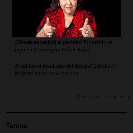
¿Cuándo se jugará la próxima fase?
Las
Finales de la Copa Davis se llevarán a cabo
en noviembre de 2025.
¿Dónde se realizó el partido?
El partido se
jugó en Groningen, Países Bajos.
¿Cuál fue el resultado del dobles?
Zeballos y
Molteni ganaron 6-3 y 7-5.
[Fuente: Noticias Argentinas]
Temas