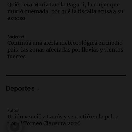
Quién era María Lucila Pagani, la mujer que
ostentación de millonarios
murió quemada: por qué la fiscalía acusa a su
Amamos Argentina
esposo
Episodios
Audio.
El juicio contra Oscar González
avanza con testimonios clave sobre el
Sociedad
accidente en Villa Dolores
Continúa una alerta meteorológica en medio
Panorama Federal
país: las zonas afectadas por lluvias y vientos
Episodios
fuertes
Audio.
El teatro Real da la bienvenida a
la temporada Rock Real con bandas
tributo todos los jueves
Panorama Federal
Deportes
Episodios
Audio.
Nicolás Marotta, el cordobés de
Recoleta: “Enfrentar a Boca, sea donde
sea, va a ser lindo”
Fútbol
Unión venció a Lanús y se metió en la pelea
La Cadena del Gol
por el Torneo Clausura 2026
Episodios