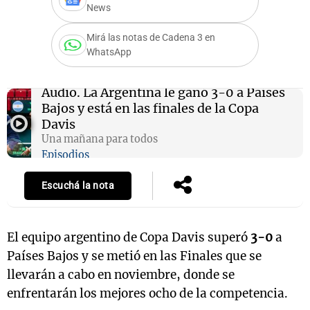
News
Mirá las notas de Cadena 3 en
WhatsApp
Notas
s
Notas
La Sole en
Audio.
La Argentina le ganó 3-0 a Países
ial
Mundial 2026
Cadena 3
Bajos y está en las finales de la Copa
Davis
Una mañana para todos
Episodios
Escuchá la nota
El equipo argentino de Copa Davis superó
3-0
a
Países Bajos y se metió en las Finales que se
llevarán a cabo en noviembre, donde se
enfrentarán los mejores ocho de la competencia.