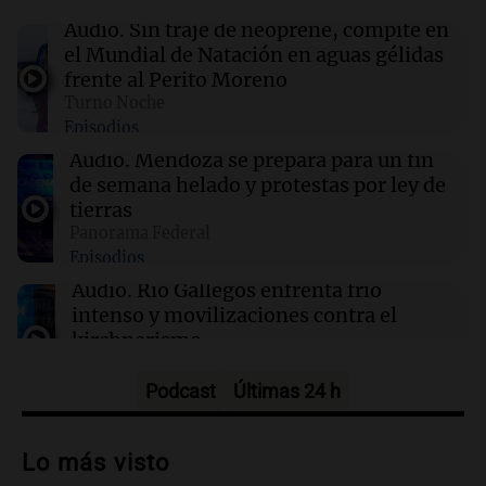
este viernes 7 de agosto
Audio.
Sin traje de neoprene, compite en
el Mundial de Natación en aguas gélidas
frente al Perito Moreno
00:16
Clima
Turno Noche
Clima en Santa Fe: cómo estará el tiempo este
Episodios
viernes 7 de agosto
Audio.
Mendoza se prepara para un fin
de semana helado y protestas por ley de
00:11
Clima
tierras
Clima en Rosario: cómo estará el tiempo este
Panorama Federal
viernes 7 de agosto
Episodios
Audio.
Río Gallegos enfrenta frío
intenso y movilizaciones contra el
kirchnerismo
Panorama Federal
Episodios
Podcast
Últimas 24 h
Audio.
Debate en el Senado sobre
propiedad privada y cuestionamientos a
Lo más visto
la soberanía digital en Argentina