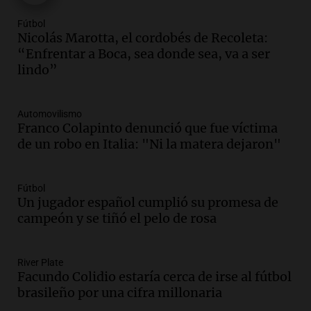
Audio.
Débora Blanca, psicóloga experta
en ludopatía: “Tener el casino en la
Fútbol
mano es muy peligroso”
Nicolás Marotta, el cordobés de Recoleta:
La Argentina, hoy
“Enfrentar a Boca, sea donde sea, va a ser
Episodios
lindo”
Audio.
Docentes italianos visitaron la
ciudad de Córdoba para interiorizarse
Automovilismo
sobre los parques educativos
Franco Colapinto denunció que fue víctima
Amamos Argentina
de un robo en Italia: "Ni la matera dejaron"
Episodios
Audio.
Meteorólogo alertó que El Niño
traerá más lluvias y eventos extremos
Fútbol
durante la primavera
Un jugador español cumplió su promesa de
Informados al regreso
campeón y se tiñó el pelo de rosa
Episodios
Audio.
Córdoba sigue trabajando para
River Plate
restablecer el servicio de electricidad
Facundo Colidio estaría cerca de irse al fútbol
tras fuertes vientos
brasileño por una cifra millonaria
Panorama Federal