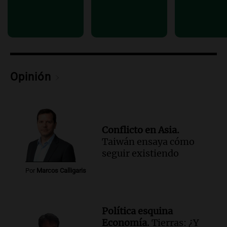
Viva la Radio Rosario
Episodios
Audio.
Luis Juez cuestionó la polémica
por la Ley de Tierras: "Construyeron un
relato mentiroso"
Informados al regreso
Opinión
Episodios
Conflicto en Asia.
Taiwán ensaya cómo
seguir existiendo
Por
Marcos Calligaris
Política esquina
Economía.
Tierras: ¿Y