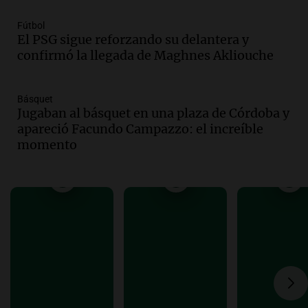
Episodios
Audio.
Según una encuesta, el 80% de
Fútbol
El PSG sigue reforzando su delantera y
los empresarios del país cree que la
confirmó la llegada de Maghnes Akliouche
economía mejorará el próximo año
Amamos Argentina
Episodios
Básquet
Audio.
Carolina Losada: "Faltó que el
Jugaban al básquet en una plaza de Córdoba y
oficialismo la explique mejor" sobre la
apareció Facundo Campazzo: el increíble
ley de propiedad privada
momento
Informados al regreso
Episodios
Audio.
Debate en el Senado y protesta
en Rosario contra la ley de Propiedad
Privada.
Viva la Radio Rosario
Episodios
Audio.
Manifestación en Rosario contra
la ley de Propiedad Privada debatida en
el Senado.