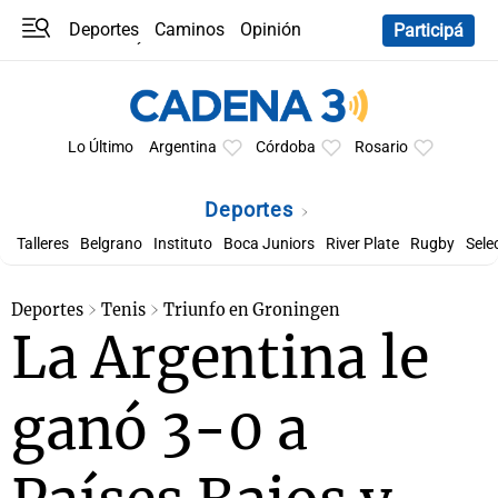
Deportes
Caminos
Opinión
Participá
Programas
Últimas coberturas
Últimas 24 h
En YouTube
Clima
Horóscopo
Lo Último
Argentina
Córdoba
Rosario
Deportes
Talleres
Belgrano
Instituto
Boca Juniors
River Plate
Rugby
Sele
Deportes
Tenis
Triunfo en Groningen
La Argentina le
ganó 3-0 a