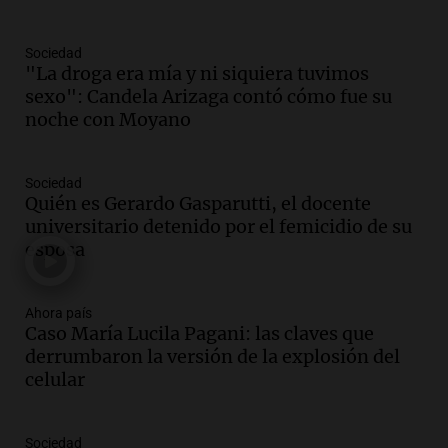
Panorama Federal
Episodios
Sociedad
Audio.
Mendoza se prepara para un fin
"La droga era mía y ni siquiera tuvimos
de semana helado y ciudadanos
sexo": Candela Arizaga contó cómo fue su
marchan contra reforma de tierras
noche con Moyano
Panorama Federal
Episodios
Sociedad
Audio.
El "Mono" de Kapanga
Quién es Gerardo Gasparutti, el docente
adelantó su show en Rosario.
universitario detenido por el femicidio de su
Viva la Radio Rosario
esposa
Episodios
Audio.
Condenan a tres años de prisión
Ahora país
en suspenso a hombre por simular robo
Caso María Lucila Pagani: las claves que
de recaudación en San Luis
derrumbaron la versión de la explosión del
Panorama Federal
celular
Episodios
Audio.
Medicina reproductiva, entre la
ayuda por problemas de fertilidad y la
Sociedad