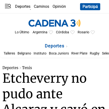
Deportes
Caminos
Opinión
Participá
Programas
Últimas coberturas
Últimas 24 h
En YouTube
Clima
Horóscopo
Lo Último
Argentina
Córdoba
Rosario
Deportes
Talleres
Belgrano
Instituto
Boca Juniors
River Plate
Rugby
Sele
Deportes
Tenis
Etcheverry no
pudo ante