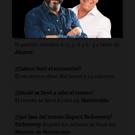
¿Quién fue el oponente de Etcheverry?
El oponente de
Etcheverry
fue el español
Carlos Alcaraz
, número 1 del mundo.
¿Cuál fue el resultado del partido?
El partido terminó 6-1, 4-6 y 6-3 a favor de
Alcaraz
.
¿Cuánto duró el encuentro?
El encuentro duró dos horas y 23 minutos.
¿Dónde se llevó a cabo el torneo?
El torneo se llevó a cabo en
Montecarlo
.
¿Qué fase del torneo disputó Etcheverry?
Etcheverry
disputó los octavos de final del
Masters de Montecarlo
.