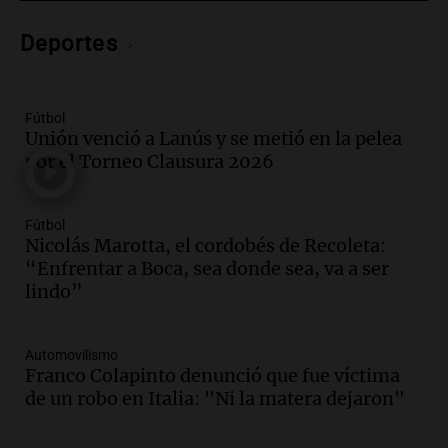
Panorama Federal
Deportes
Episodios
Audio.
Nicolás Marotta, el cordobés de
Recoleta: “Enfrentar a Boca, sea donde
sea, va a ser lindo”
Fútbol
Unión venció a Lanús y se metió en la pelea
La Cadena del Gol
por el Torneo Clausura 2026
Episodios
Audio.
Débora Blanca, psicóloga experta
en ludopatía: “Tener el casino en la
Fútbol
mano es muy peligroso”
Nicolás Marotta, el cordobés de Recoleta:
La Argentina, hoy
“Enfrentar a Boca, sea donde sea, va a ser
Episodios
lindo”
Audio.
Docentes italianos visitaron la
ciudad de Córdoba para interiorizarse
Automovilismo
sobre los parques educativos
Franco Colapinto denunció que fue víctima
Amamos Argentina
de un robo en Italia: "Ni la matera dejaron"
Episodios
Audio.
Meteorólogo alertó que El Niño