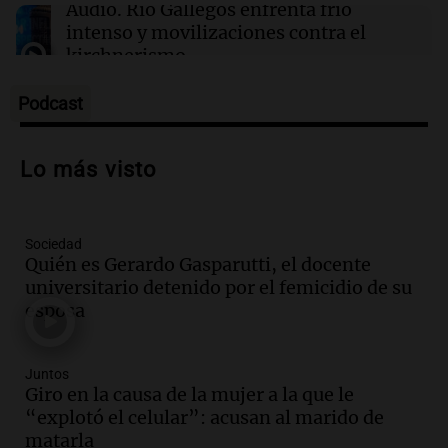
Kapanga celebra sus 30 años en Rosario: "Las
Audio.
Río Gallegos enfrenta frío
canciones envejecieron bien"
intenso y movilizaciones contra el
kirchnerismo
Panorama Federal
Episodios
Podcast
Audio.
Debate en el Senado sobre
propiedad privada y cuestionamientos a
Lo más visto
la soberanía digital en Argentina
Panorama Federal
Episodios
Sociedad
Audio.
Mendoza se prepara para un fin
Quién es Gerardo Gasparutti, el docente
de semana helado y ciudadanos
universitario detenido por el femicidio de su
marchan contra reforma de tierras
esposa
Panorama Federal
Episodios
Juntos
Audio.
El "Mono" de Kapanga
Giro en la causa de la mujer a la que le
adelantó su show en Rosario.
“explotó el celular”: acusan al marido de
Viva la Radio Rosario
matarla