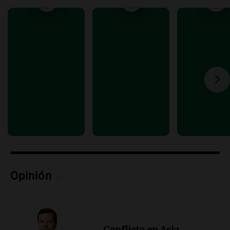
Audio.
Debate en el Senado y protesta
en Rosario contra la ley de Propiedad
Privada.
Viva la Radio Rosario
Episodios
Audio.
Manifestación en Rosario contra
la ley de Propiedad Privada debatida en
el Senado.
Viva la Radio Rosario
Episodios
Audio.
Luis Juez cuestionó la polémica
por la Ley de Tierras: "Construyeron un
relato mentiroso"
Informados al regreso
Opinión
Episodios
Conflicto en Asia.