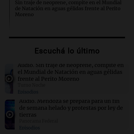
Sin traje de neoprene, compite en el Mundial
de Natación en aguas gélidas frente al Perito
Moreno
22:44
Mundo
México impulsa la explotación de gas no
convencional con nuevas recomendaciones
Escuchá lo último
sobre agua salada
Audio.
Sin traje de neoprene, compite en
22:40
Deportes
el Mundial de Natación en aguas gélidas
Claudio "Chiqui" Tapia busca ser presidente
frente al Perito Moreno
de la AFA hasta el Mundial 2030
Turno Noche
Episodios
22:15
Sociedad
Audio.
Mendoza se prepara para un fin
Quiniela turista: conocé los números
de semana helado y protestas por ley de
ganadores de hoy jueves 6 de agosto.
tierras
Panorama Federal
Episodios
22:14
Viva la Radio Rosario