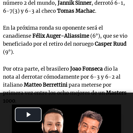
número 2 del mundo,
Jannik Sinner
, derrotó 6-1,
6-7(3) y 6-3 al checo
Tomas Machac
.
En la próxima ronda su oponente será el
canadiense
Félix Auger-Aliassime
(6°), que se vio
beneficiado por el retiro del noruego
Casper Ruud
(9°).
Por otra parte, el brasilero
Joao Fonseca
dio la
nota al derrotar cómodamente por 6-3 y 6-2 al
italiano
Matteo Berrettini
para meterse por
primera vez entre los ocho mejores de un
Masters
1000
.
Play
Lectura rápida
Video