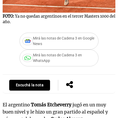
FOTO:
Ya no quedan argentinos en el tercer Masters 1000 del
año.
Notas
s
Notas
La Sole en
Mirá las notas de Cadena 3 en Google
ial
Mundial 2026
Cadena 3
News
Mirá las notas de Cadena 3 en
WhatsApp
Escuchá la nota
El argentino
Tomás Etcheverry
jugó en un muy
buen nivel y le hizo un gran partido al español y