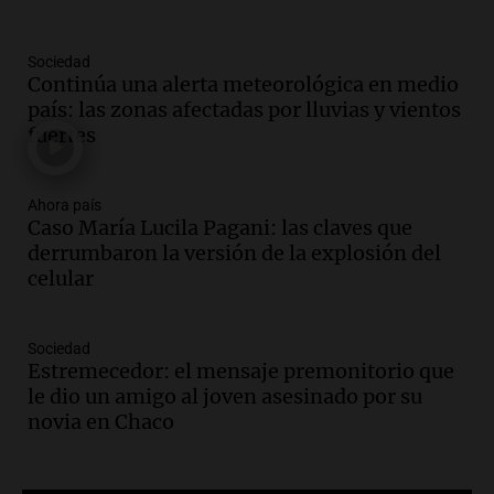
Episodios
Audio.
Condenan a tres años de prisión
Sociedad
en suspenso a hombre por simular robo
Continúa una alerta meteorológica en medio
de recaudación en San Luis
país: las zonas afectadas por lluvias y vientos
Panorama Federal
fuertes
Episodios
Audio.
Medicina reproductiva, entre la
ayuda por problemas de fertilidad y la
Ahora país
Caso María Lucila Pagani: las claves que
ostentación de millonarios
derrumbaron la versión de la explosión del
Amamos Argentina
celular
Episodios
Audio.
El juicio contra Oscar González
avanza con testimonios clave sobre el
Sociedad
accidente en Villa Dolores
Estremecedor: el mensaje premonitorio que
Panorama Federal
le dio un amigo al joven asesinado por su
Episodios
novia en Chaco
Audio.
El teatro Real da la bienvenida a
la temporada Rock Real con bandas
tributo todos los jueves