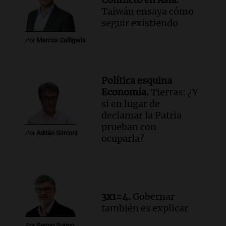
Taiwán ensaya cómo
seguir existiendo
Por
Marcos Calligaris
Política esquina
Economía.
Tierras: ¿Y
si en lugar de
declamar la Patria
prueban con
Por
Adrián Simioni
ocuparla?
3x1=4.
Gobernar
también es explicar
Por
Sergio Suppo