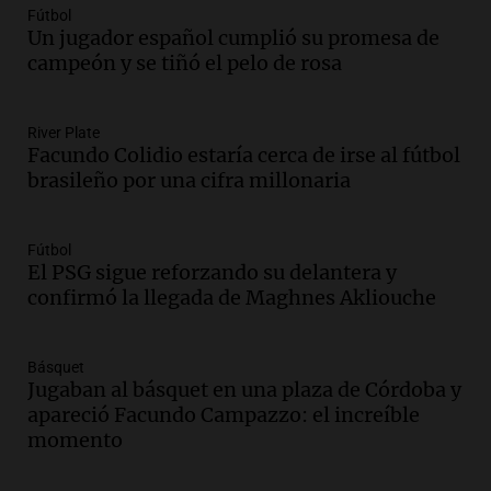
traerá más lluvias y eventos extremos
Fútbol
durante la primavera
Un jugador español cumplió su promesa de
Informados al regreso
campeón y se tiñó el pelo de rosa
Episodios
Audio.
Córdoba sigue trabajando para
River Plate
restablecer el servicio de electricidad
Facundo Colidio estaría cerca de irse al fútbol
tras fuertes vientos
brasileño por una cifra millonaria
Panorama Federal
Episodios
Audio.
Según una encuesta, el 80% de
Fútbol
El PSG sigue reforzando su delantera y
los empresarios del país cree que la
confirmó la llegada de Maghnes Akliouche
economía mejorará el próximo año
Amamos Argentina
Episodios
Básquet
Audio.
Carolina Losada: "Faltó que el
Jugaban al básquet en una plaza de Córdoba y
oficialismo la explique mejor" sobre la
apareció Facundo Campazzo: el increíble
ley de propiedad privada
momento
Informados al regreso
Episodios