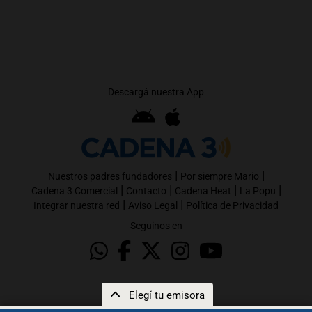
Descargá nuestra App
|
|
Nuestros padres fundadores
Por siempre Mario
|
|
|
|
Cadena 3 Comercial
Contacto
Cadena Heat
La Popu
|
|
Integrar nuestra red
Aviso Legal
Política de Privacidad
Seguinos en
Elegí tu emisora