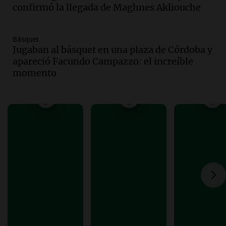
confirmó la llegada de Maghnes Akliouche
economía mejorará el próximo año
Amamos Argentina
Episodios
Básquet
Audio.
Carolina Losada: "Faltó que el
Jugaban al básquet en una plaza de Córdoba y
oficialismo la explique mejor" sobre la
apareció Facundo Campazzo: el increíble
ley de propiedad privada
momento
Informados al regreso
Episodios
Audio.
Debate en el Senado y protesta
en Rosario contra la ley de Propiedad
Privada.
Viva la Radio Rosario
Episodios
Audio.
Manifestación en Rosario contra
la ley de Propiedad Privada debatida en
el Senado.
Viva la Radio Rosario
Episodios