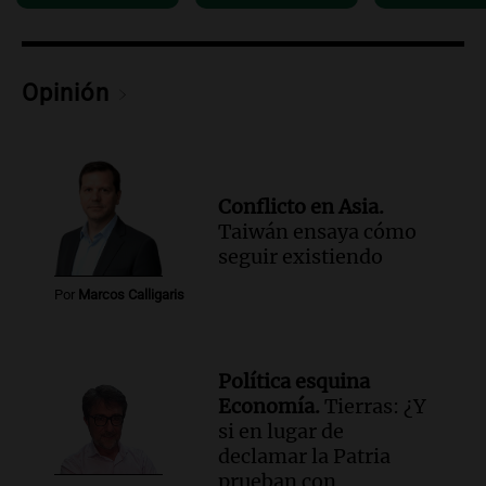
Audio.
Luis Juez cuestionó la polémica
por la Ley de Tierras: "Construyeron un
relato mentiroso"
Informados al regreso
Opinión
Episodios
Conflicto en Asia.
Taiwán ensaya cómo
seguir existiendo
Por
Marcos Calligaris
Política esquina
Economía.
Tierras: ¿Y
si en lugar de
declamar la Patria
prueban con