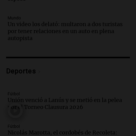
Audio.
El juicio contra Oscar González
avanza con testimonios clave sobre el
Mundo
accidente en Villa Dolores
Un video los delató: multaron a dos turistas
Panorama Federal
por tener relaciones en un auto en plena
Episodios
autopista
Audio.
El teatro Real da la bienvenida a
la temporada Rock Real con bandas
tributo todos los jueves
Panorama Federal
Deportes
Episodios
Audio.
Nicolás Marotta, el cordobés de
Recoleta: “Enfrentar a Boca, sea donde
sea, va a ser lindo”
Fútbol
Unión venció a Lanús y se metió en la pelea
La Cadena del Gol
por el Torneo Clausura 2026
Episodios
Audio.
Débora Blanca, psicóloga experta
en ludopatía: “Tener el casino en la
Fútbol
mano es muy peligroso”
Nicolás Marotta, el cordobés de Recoleta: