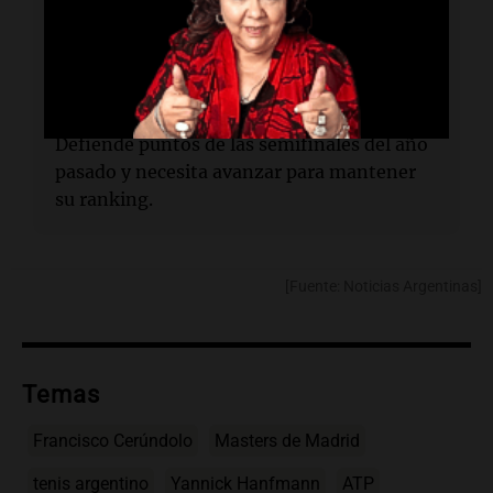
partido entre su hermano Juan Manuel y
Luciano Darderi.
¿Por qué es importante este torneo para
Cerúndolo?
Defiende puntos de las semifinales del año
pasado y necesita avanzar para mantener
su ranking.
[Fuente: Noticias Argentinas]
Temas
Francisco Cerúndolo
Masters de Madrid
tenis argentino
Yannick Hanfmann
ATP