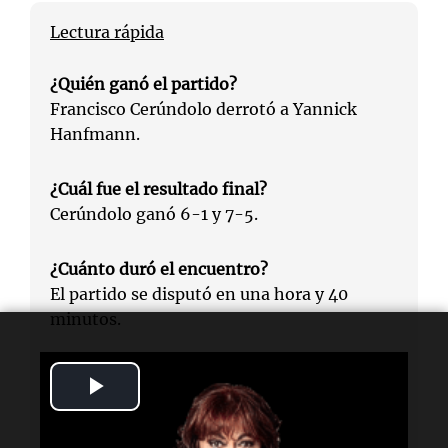
Lectura rápida
¿Quién ganó el partido?
Francisco Cerúndolo derrotó a Yannick
Hanfmann.
¿Cuál fue el resultado final?
Cerúndolo ganó 6-1 y 7-5.
¿Cuánto duró el encuentro?
El partido se disputó en una hora y 40
minutos.
¿A quién se enfrentará en la próxima
Play
ronda?
Cerúndolo jugará contra el ganador del
Video