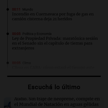
00:11
Mundo
Incendio en Cuernavaca por fuga de gas en
camión cisterna deja 21 heridos
00:05
Política y Economía
Ley de Propiedad Privada: maratónica sesión
en el Senado sin el capítulo de tierras para
extranjeros
00:05
Clima
Clima en CABA: cómo estará el tiempo este
viernes 7 de agosto
Escuchá lo último
00:00
Clima
Clima en Córdoba: cómo estará el tiempo este
viernes 7 de agosto
Audio.
Sin traje de neoprene, compite en
el Mundial de Natación en aguas gélidas