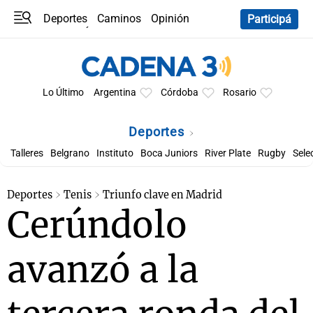
Deportes
Caminos
Opinión
Participá
Programas
Últimas coberturas
Últimas 24 h
En YouTube
Clima
Horóscopo
Lo Último
Argentina
Córdoba
Rosario
Deportes
Talleres
Belgrano
Instituto
Boca Juniors
River Plate
Rugby
Sele
Deportes
Tenis
Triunfo clave en Madrid
Cerúndolo
avanzó a la