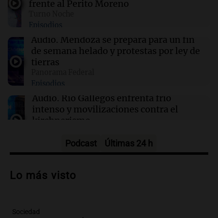
frente al Perito Moreno
23:50
Deportes
Turno Noche
Manuel Tripano se consagró nuevamente
Episodios
campeón panamericano de canotaje eslalon
en Canadá
Audio.
Mendoza se prepara para un fin
de semana helado y protestas por ley de
tierras
23:48
Sociedad
Panorama Federal
Enfrentamientos y caos en la protesta contra
Episodios
la Ley de Inviolabilidad de la Propiedad
Privada
Audio.
Río Gallegos enfrenta frío
intenso y movilizaciones contra el
kirchnerismo
Panorama Federal
Episodios
Podcast
Últimas 24 h
Audio.
Debate en el Senado sobre
propiedad privada y cuestionamientos a
Lo más visto
la soberanía digital en Argentina
Panorama Federal
Episodios
Sociedad
Audio.
Mendoza se prepara para un fin