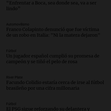
La Argentina, hoy
“Enfrentar a Boca, sea donde sea, va a ser
Episodios
lindo”
Audio.
Docentes italianos visitaron la
ciudad de Córdoba para interiorizarse
Automovilismo
sobre los parques educativos
Franco Colapinto denunció que fue víctima
Amamos Argentina
de un robo en Italia: "Ni la matera dejaron"
Episodios
Audio.
Meteorólogo alertó que El Niño
traerá más lluvias y eventos extremos
Fútbol
durante la primavera
Un jugador español cumplió su promesa de
Informados al regreso
campeón y se tiñó el pelo de rosa
Episodios
Audio.
Córdoba sigue trabajando para
River Plate
restablecer el servicio de electricidad
Facundo Colidio estaría cerca de irse al fútbol
tras fuertes vientos
brasileño por una cifra millonaria
Panorama Federal
Episodios
Audio.
Según una encuesta, el 80% de
Fútbol
El PSG sigue reforzando su delantera y
los empresarios del país cree que la