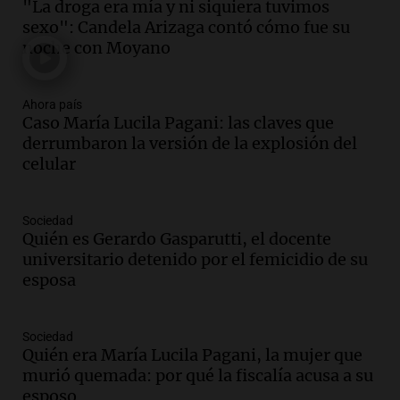
"La droga era mía y ni siquiera tuvimos
de semana helado y ciudadanos
sexo": Candela Arizaga contó cómo fue su
marchan contra reforma de tierras
noche con Moyano
Panorama Federal
Episodios
Ahora país
Audio.
El "Mono" de Kapanga
Caso María Lucila Pagani: las claves que
adelantó su show en Rosario.
derrumbaron la versión de la explosión del
Viva la Radio Rosario
celular
Episodios
Audio.
Condenan a tres años de prisión
Sociedad
en suspenso a hombre por simular robo
Quién es Gerardo Gasparutti, el docente
de recaudación en San Luis
universitario detenido por el femicidio de su
Panorama Federal
esposa
Episodios
Audio.
Medicina reproductiva, entre la
ayuda por problemas de fertilidad y la
Sociedad
Quién era María Lucila Pagani, la mujer que
ostentación de millonarios
murió quemada: por qué la fiscalía acusa a su
Amamos Argentina
esposo
Episodios