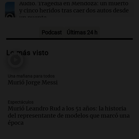
cierre del Gobierno federal antes de elecciones
Audio.
Tragedia en Mendoza: un muerto
y cinco heridos tras caer dos autos desde
un puente
Una mañana para todos
Episodios
Podcast
Últimas 24 h
Audio.
Messi llegará esta noche a
Rosario para acompañar a su familia
Lo más visto
tras la muerte de su papá
Una mañana para todos
Episodios
Una mañana para todos
Audio.
Ley de Propiedad Privada: el revés
Murió Jorge Messi
en el Congreso expuso una debilidad
comunicacional del Gobierno
Una mañana para todos
Espectáculos
Episodios
Murió Leandro Rud a los 51 años: la historia
Audio.
Casabindo se prepara para una
del representante de modelos que marcó una
celebración única: 30.000 turistas y el
época
tradicional Toreo de la Vincha
Una mañana para todos