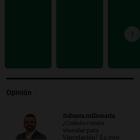
Audio.
Chile planteó mejorar la
conectividad fronteriza, aérea y digital
con Jujuy
Panorama Federal
Episodios
Audio.
Del fitness a la longevidad: por
qué crece el consumo de alimentos con
proteínas
Una mañana para todos
Episodios
Audio.
Investigan un asalto millonario a
la cooperativa Talamochita en Villa
Opinión
María
Panorama Federal
Episodios
Subasta millonaria.
¿Cuánto cuesta
vincular para
Vinculación? $2.000