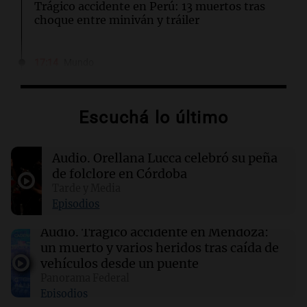
Trágico accidente en Perú: 13 muertos tras
choque entre miniván y tráiler
17:14
Mundo
El ICE critica cobertura de la AP sobre su
política de videos de cámaras corporales
Escuchá lo último
17:14
Sociedad
La Alianza Internacional de Migraña busca
Audio.
Orellana Lucca celebró su peña
priorizar la enfermedad como un tema de
salud pública
de folclore en Córdoba
Tarde y Media
Episodios
17:00
La Cadena del Gol
River se mide ante Tigre en un duelo crucial
Audio.
Trágico accidente en Mendoza:
para el futuro de Coudet
un muerto y varios heridos tras caída de
vehículos desde un puente
Panorama Federal
16:55
Mundo
Episodios
El Senado de EE.UU. aprueba ley para evitar el