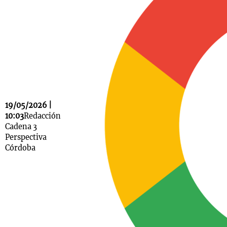
Notas
s
Notas
La Sole en
ial
Mundial 2026
Cadena 3
19/05/2026 |
10:03
Redacción
Cadena 3
Perspectiva
Córdoba