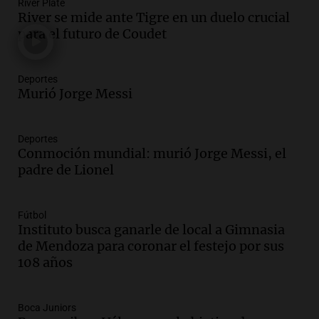
River Plate
Una mañana para todos
River se mide ante Tigre en un duelo crucial
Episodios
para el futuro de Coudet
Audio.
El orgullo y el sueño argentino de
Jorge Messi en una entrevista con Rony
Deportes
Vargas en 2007
Murió Jorge Messi
Una mañana para todos
Episodios
Audio.
El abuelo de Agostina Vega, tras
Deportes
Conmoción mundial: murió Jorge Messi, el
las nuevas detenciones: "En esa casa
padre de Lionel
todos tenían algo que ver"
Una mañana para todos
Episodios
Fútbol
Audio.
Una nutricionista derribó el mito
Instituto busca ganarle de local a Gimnasia
del desayuno ideal: qué alimentos
de Mendoza para coronar el festejo por sus
conviene priorizar
108 años
Una mañana para todos
Episodios
Boca Juniors