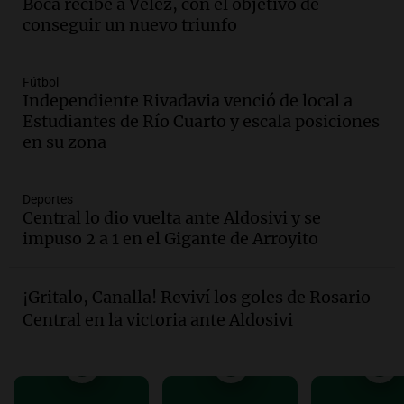
Boca recibe a Vélez, con el objetivo de
Audio.
Murió Jorge Messi
conseguir un nuevo triunfo
Una mañana para todos
Episodios
Fútbol
Audio.
Mateo, a los 25 años, lucha
Independiente Rivadavia venció de local a
contra el tiempo: necesita un trasplante
Estudiantes de Río Cuarto y escala posiciones
para poder seguir viviend
en su zona
Una mañana para todos
Episodios
Deportes
Audio.
Estiman que la inflación nacional
Central lo dio vuelta ante Aldosivi y se
de julio será menor al 2,9% registrado
impuso 2 a 1 en el Gigante de Arroyito
en CABA
Una mañana para todos
Episodios
¡Gritalo, Canalla! Reviví los goles de Rosario
Audio.
Altas Cumbres: rescataron a una
Central en la victoria ante Aldosivi
cabra que llevaba ocho días atrapada en
un precipicio
Una mañana para todos
Episodios