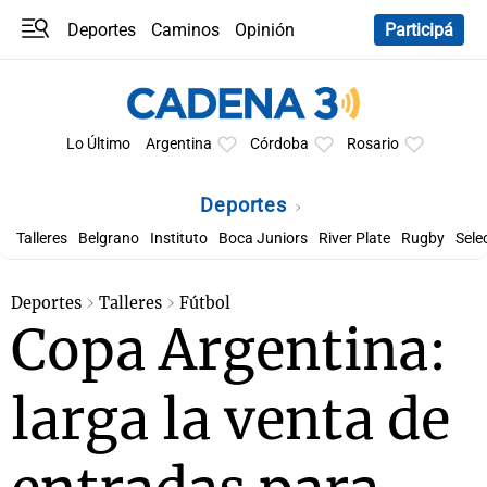
Deportes
Caminos
Opinión
Participá
Programas
Últimas coberturas
Últimas 24 h
En YouTube
Clima
Horóscopo
Lo Último
Argentina
Córdoba
Rosario
Deportes
Talleres
Belgrano
Instituto
Boca Juniors
River Plate
Rugby
Sele
Deportes
Talleres
Fútbol
Copa Argentina:
larga la venta de