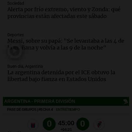
Sociedad
Episodios
Alerta por frío extremo, viento y Zonda: qué
Audio.
Borges, abogada de Pourrain:
provincias están afectadas este sábado
"Tres hombres se lo llevaron para
hacerle preguntas y nunca regresó"
Una mañana para todos
Deportes
Episodios
Messi, sobre su papá: "Se levantaba a las 4 de
la mañana y volvía a las 9 de la noche"
Audio.
Voluntarios limpiaron 9.000
metros del río Suquía y retiraron hasta
800 kilos de basura por jornada
Buen día, Argentina
Una mañana para todos
La argentina detenida por el ICE obtuvo la
Episodios
libertad bajo fianza en Estados Unidos
Audio.
La historia de la servilleta que
firmó Jorge Messi para el primer
contrato de Leo con Barcelona
Una mañana para todos
Episodios
Deportes
Audio.
Joan Gaspart: "Sin Jorge, no sé si
Messi hubiera llegado adonde llegó"