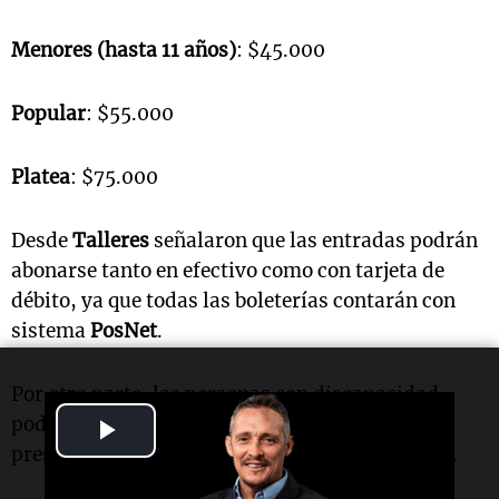
Menores (hasta 11 años)
: $45.000
Popular
: $55.000
Platea
: $75.000
Desde
Talleres
señalaron que las entradas podrán
abonarse tanto en efectivo como con tarjeta de
débito, ya que todas las boleterías contarán con
sistema
PosNet
.
Por otra parte, las personas con discapacidad
podrán ingresar directamente al estadio
Play
presentando DNI y certificado correspondiente.
Video