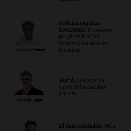
Una mañana para todos
Episodios
Audio.
Estiman que la inflación nacional
Política esquina
de julio será menor al 2,9% registrado
Economía.
Desalojos:
en CABA
propietarios del
Una mañana para todos
interior, no se aten
Episodios
los rulos
Por
Adrián Simioni
Audio.
Altas Cumbres: rescataron a una
cabra que llevaba ocho días atrapada en
un precipicio
Una mañana para todos
3x1=4.
Los gustos
Episodios
caros del ministro
Audio.
Chile planteó mejorar la
Caputo
conectividad fronteriza, aérea y digital
Por
Sergio Suppo
con Jujuy
Panorama Federal
Episodios
El dato confiable.
Más