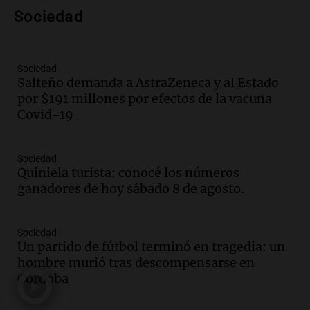
Audio.
Voluntarios limpiaron 9.000
Sociedad
metros del río Suquía y retiraron hasta
800 kilos de basura por jornada
Una mañana para todos
Episodios
Sociedad
Salteño demanda a AstraZeneca y al Estado
Audio.
La historia de la servilleta que
por $191 millones por efectos de la vacuna
firmó Jorge Messi para el primer
Covid-19
contrato de Leo con Barcelona
Una mañana para todos
Episodios
Sociedad
Quiniela turista: conocé los números
Audio.
Joan Gaspart: "Sin Jorge, no sé si
ganadores de hoy sábado 8 de agosto.
Messi hubiera llegado adonde llegó"
Una mañana para todos
Episodios
Sociedad
Un partido de fútbol terminó en tragedia: un
Audio.
El orgullo y el sueño argentino de
hombre murió tras descompensarse en
Jorge Messi en una entrevista con Rony
Córdoba
Vargas en 2007
Una mañana para todos