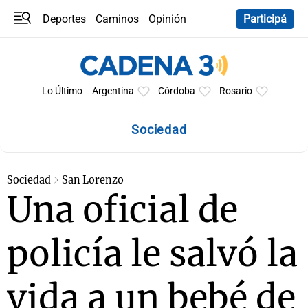
Deportes
Caminos
Opinión
Participá
Programas
Últimas coberturas
Últimas 24 h
En YouTube
Clima
Horóscopo
Lo Último
Argentina
Córdoba
Rosario
Sociedad
Sociedad
San Lorenzo
Una oficial de
policía le salvó la
vida a un bebé de