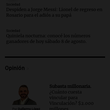
Episodios
Sociedad
Audio.
El abuelo de Agostina Vega, tras
Despiden a Jorge Messi: Lionel de regreso en
las nuevas detenciones: "En esa casa
Rosario para el adiós a su papá
todos tenían algo que ver"
Una mañana para todos
Sociedad
Episodios
Quiniela nocturna: conocé los números
Audio.
Una nutricionista derribó el mito
ganadores de hoy sábado 8 de agosto.
del desayuno ideal: qué alimentos
conviene priorizar
Una mañana para todos
Episodios
Opinión
Audio.
Murió Jorge Messi
Una mañana para todos
Episodios
Subasta millonaria.
¿Cuánto cuesta
Audio.
Mateo, a los 25 años, lucha
vincular para
contra el tiempo: necesita un trasplante
Vinculación? $2.000
para poder seguir viviend
millones
Por
Guillermo López