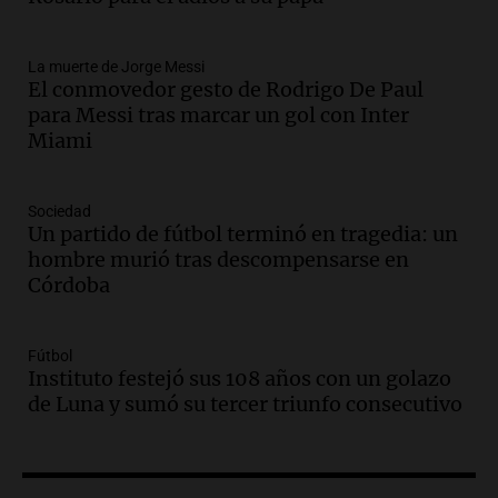
tras la muerte de su papá
Una mañana para todos
La muerte de Jorge Messi
Episodios
El conmovedor gesto de Rodrigo De Paul
Audio.
Ley de Propiedad Privada: el revés
para Messi tras marcar un gol con Inter
en el Congreso expuso una debilidad
Miami
comunicacional del Gobierno
Una mañana para todos
Episodios
Sociedad
Un partido de fútbol terminó en tragedia: un
Audio.
Casabindo se prepara para una
hombre murió tras descompensarse en
celebración única: 30.000 turistas y el
Córdoba
tradicional Toreo de la Vincha
Una mañana para todos
Episodios
Fútbol
Audio.
Borges, abogada de Pourrain:
Instituto festejó sus 108 años con un golazo
"Tres hombres se lo llevaron para
de Luna y sumó su tercer triunfo consecutivo
hacerle preguntas y nunca regresó"
Una mañana para todos
Episodios