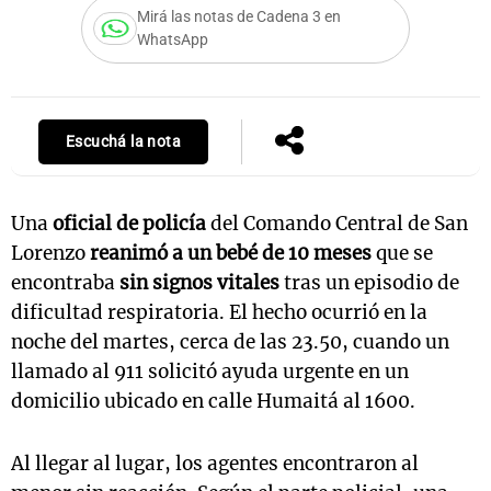
Mirá las notas de Cadena 3 en
WhatsApp
Notas
s
Notas
Escuchá la nota
La Sole en
ial
Mundial 2026
Cadena 3
Una
oficial de policía
del Comando Central de San
Lorenzo
reanimó a un bebé de 10 meses
que se
encontraba
sin signos vitales
tras un episodio de
dificultad respiratoria. El hecho ocurrió en la
noche del martes, cerca de las 23.50, cuando un
llamado al 911 solicitó ayuda urgente en un
domicilio ubicado en calle Humaitá al 1600.
Al llegar al lugar, los agentes encontraron al