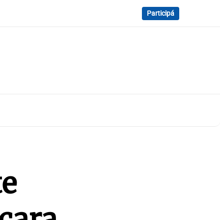
Participá
te
 cara