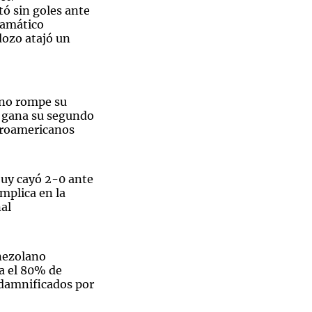
ó sin goles ante
ramático
dozo atajó un
Notas
tas
Notas
ino rompe su
Venezuela de
y gana su segundo
 Groenlandia
Comprometidos
Madur
troamericanos
juy cayó 2-0 ante
mplica en la
al
nezolano
a el 80% de
 damnificados por