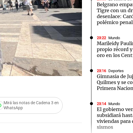
Belgrano empat
Tigre con un d
desenlace: Car
polémico penal
23:22
Mundo
Notas
Notas
No
Marileidy Paul
propio récord 
e en Cadena 3
El huracán de Arequito
Cadena 3 en
oro en los Cen
23:16
Deportes
Gimnasia de Ju
Quilmes y se co
Primera Nacion
Mirá las notas de Cadena 3 en
23:14
Mundo
WhatsApp
El gobierno ve
subsidiará hast
viviendas para
sismos