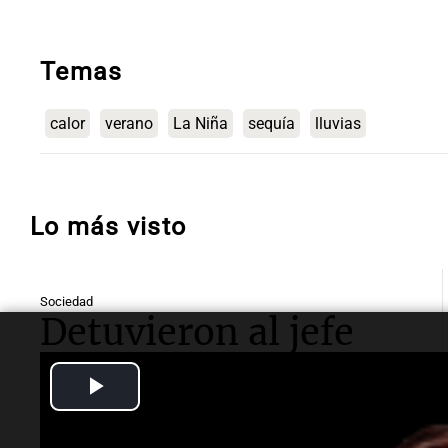
Temas
calor
verano
La Niña
sequía
lluvias
Lo más visto
Sociedad
Detuvieron al jefe
antidrogas de la
Play
Policía Federal en
Video