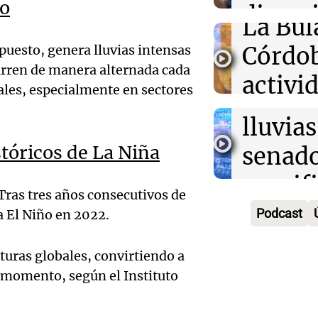
Audio.
ño
divers
Congreso A
La Bul
Episodios
Galleg
campo
puesto, genera lluvias intensas
Córdo
enfren
Panorama F
rren de manera alternada cada
Audio.
activi
Episodios
iales, especialmente en sectores
secuel
Mendo
horari
lluvias
celebr
apertu
tóricos de La Niña
senad
apertu
Panorama F
manifi
Episodios
centro
ras tres años consecutivos de
oposic
Podcast
a El Niño en 2022.
Penite
de tier
Audio.
Park tr
uras globales, convirtiendo a
Audio.
Panorama F
 momento, según el Instituto
en Ros
años d
Episodios
Pedro
piden 
por fal