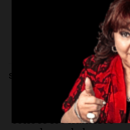
Córdoba
Alejandro Falcón está siendo investigado por el
faltante de dinero en algunos procedimientos.
Además, en un operativo los policías se llevaron dos
cachorros de pitbull.
Las sospechas.
Por
Juan Federico
Sociedad
Sociedad
Quiniela turista:
conocé los números