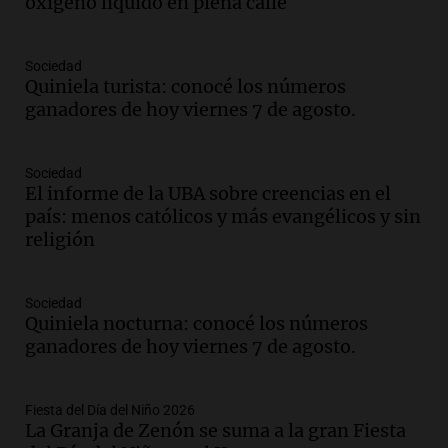
oxígeno en Montecastro
oxígeno líquido en plena calle
Panorama Federal
Episodios
Sociedad
Audio.
Río Gallegos reporta frío extremo
Quiniela turista: conocé los números
y llega avión para escuelas de la décima
ganadores de hoy viernes 7 de agosto.
brigada aérea
Panorama Federal
Episodios
Sociedad
El informe de la UBA sobre creencias en el
Audio.
La justicia reconoce al COVID
país: menos católicos y más evangélicos y sin
como enfermedad laboral tras la muerte
religión
de un docente
Panorama Federal
Episodios
Sociedad
Audio.
Aumento de tarifas de luz en San
Quiniela nocturna: conocé los números
Luis a partir de agosto por nueva
ganadores de hoy viernes 7 de agosto.
regulación de la energía
Panorama Federal
Episodios
Fiesta del Día del Niño 2026
La Granja de Zenón se suma a la gran Fiesta
Audio.
Gabriela Irrazábal: “Un 35,5% de