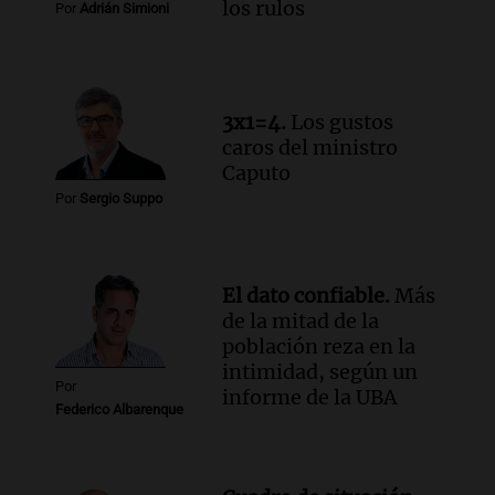
los rulos
Por
Adrián Simioni
Audio.
Luciano Cáceres llega a Córdoba a
presentar “Paraíso”, una obra que
cuestiona certezas masculinas
Amamos Argentina
3x1=4.
Los gustos
Episodios
caros del ministro
Caputo
Por
Sergio Suppo
El dato confiable.
Más
de la mitad de la
población reza en la
intimidad, según un
Por
informe de la UBA
Federico Albarenque