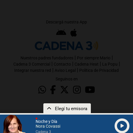
Descargá nuestra App
|
|
Nuestros padres fundadores
Por siempre Mario
|
|
|
|
Cadena 3 Comercial
Contacto
Cadena Heat
La Popu
|
|
Integrar nuestra red
Aviso Legal
Política de Privacidad
Seguinos en
Elegí tu emisora
Noche y Día
Nora Covassi
Cadena 3