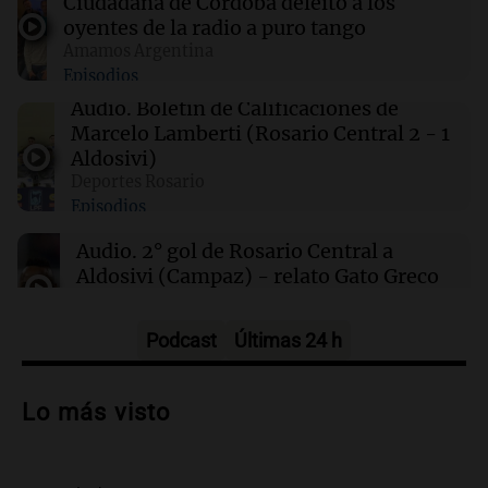
Ciudadana de Córdoba deleitó a los
oyentes de la radio a puro tango
00:00
Clima
Amamos Argentina
Clima en Córdoba: cómo estará el tiempo este
Episodios
sábado 8 de agosto
Audio.
Boletín de Calificaciones de
Marcelo Lamberti (Rosario Central 2 - 1
23:54
Mundo
Aldosivi)
De la Espriella promete impulsar energías
Deportes Rosario
limpias y revitalizar el sector petrolero en
Episodios
Colombia
Audio.
2° gol de Rosario Central a
Aldosivi (Campaz) - relato Gato Greco
Deportes Rosario
Episodios
Podcast
Últimas 24 h
Audio.
Nuevo desarrollo urbano y casa
del estudiante impulsan el crecimiento
Lo más visto
en Villa María
Panorama Federal
Episodios