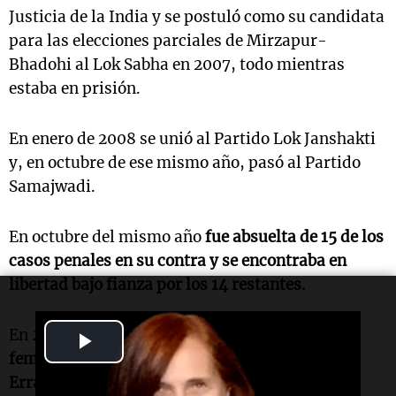
Justicia de la India y se postuló como su candidata
para las elecciones parciales de Mirzapur-
Bhadohi al Lok Sabha en 2007, todo mientras
estaba en prisión.
En enero de 2008 se unió al Partido Lok Janshakti
y, en octubre de ese mismo año, pasó al Partido
Samajwadi.
En octubre del mismo año
fue absuelta de 15 de los
casos penales en su contra y se encontraba en
libertad bajo fianza por los 14 restantes.
En 2011, Parihar
fue nombrada jefa del ala
Play
femenina del Consejo Nacional para la
Video
Erradicación de la Corrupción.