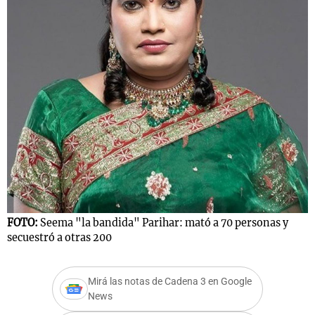
Notas
s
Notas
La Sole en
ial
Mundial 2026
Cadena 3
FOTO:
Seema "la bandida" Parihar: mató a 70 personas y
secuestró a otras 200
Mirá las notas de Cadena 3 en Google
News