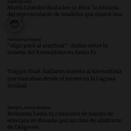
Espectáculos
Audio.
La gran exposición de la rural de
Murió Leandro Rud a los 51 años: la historia
la Bulaya abrirá sus puertas mañana con
del representante de modelos que marcó una
diversas actividades y sorpresas
época
Panorama Federal
Episodios
Audio.
Villa María presenta nuevos
Panorama Federal
edificios y proyecta una casa del
"Algo pasó al aterrizar": dudas sobre la
estudiante con 48 municipios
muerte del kitesurfista en Santa Fe
involucrados
Panorama Federal
Episodios
Trágico final: hallaron muerto al kitesurfista
Audio.
1° gol de Rosario Central a
que buscaban desde el jueves en la Laguna
Aldosivi (Zalazar en contra) - relato
Setúbal
Gato Greco
Deportes Rosario
Episodios
Audio.
Recomendaciones de vino
Siempre Juntos Rosario
Retiraran hasta 14 camiones de basura de
bonarda para disfrutar el fin de semana
una casa en Rosario por un caso de síndrome
en Mendoza
de Diógenes
Panorama Federal