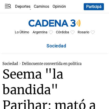
Deportes
Caminos
Opinión
Participá
Programas
Últimas coberturas
Últimas 24 h
En YouTube
Clima
Horóscopo
Lo Último
Argentina
Córdoba
Rosario
Sociedad
Sociedad
Delincuente convertida en política
Seema "la
bandida"
Parihar: mató a