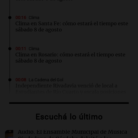
00:16
Clima
Clima en Santa Fe: cómo estará el tiempo este
sábado 8 de agosto
00:11
Clima
Clima en Rosario: cómo estará el tiempo este
sábado 8 de agosto
00:08
La Cadena del Gol
Independiente Rivadavia venció de local a
Estudiantes de Río Cuarto y escala posiciones
en su zona
Escuchá lo último
00:05
Clima
Clima en CABA: cómo estará el tiempo este
sábado 8 de agosto
Audio.
El Ensamble Municipal de Música