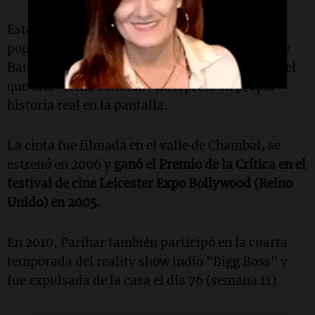
Esta delincuente devenida a política cultura
popular protagonizó la película "Wounded-The
Bandit Queen", el primer film del cine indio en el
que una "reina bandida" interpretó su propia
historia real en la pantalla.
La cinta fue filmada en el valle de Chambal, se
estrenó en 2006 y
ganó el Premio de la Crítica en el
festival de cine Leicester Expo Bollywood (Reino
Unido) en 2005.
En 2010, Parihar también participó en la cuarta
temporada del reality show indio "Bigg Boss" y
fue expulsada de la casa el día 76 (semana 11).