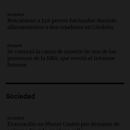
Episodios
Audio.
Mañana inicia la gran exposición
Sociedad
en la Sociedad Rural de Bulaya con
Rescataron a 146 perros hacinados durante
actividades para toda la familia
allanamientos a dos criaderos en Córdoba
Panorama Federal
Episodios
Básquet
Audio.
Villa María presenta nuevos
Se conoció la causa de muerte de una de las
edificios y una casa del estudiante para
promesas de la NBA: qué reveló el informe
jóvenes de la región
forense
Panorama Federal
Episodios
Audio.
Preparativos finales para la gran
exposición en la sociedad rural de
Bulaya este sábado
Sociedad
Panorama Federal
Episodios
Audio.
Denuncias por represión en el
Sociedad
Congreso y evacuación por derrame de
Evacuación en Monte Castro por derrame de