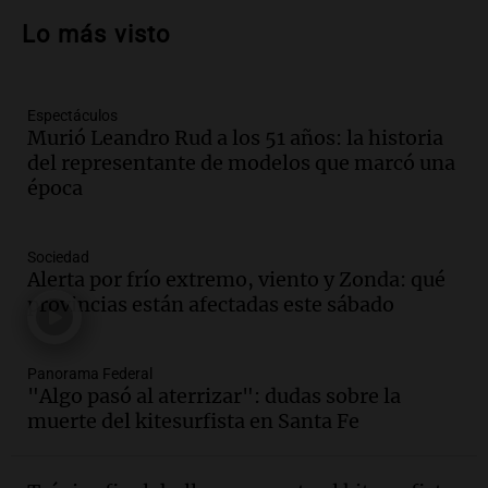
Audio.
Por qué nos cuesta decir que no y
qué consecuencias tiene ceder siempre
Lo más visto
Buen día, Argentina
Episodios
Espectáculos
Audio.
El alfajor argentino busca a sus
Murió Leandro Rud a los 51 años: la historia
nuevos campeones en una competencia
del representante de modelos que marcó una
nacional
época
Buen día, Argentina
Episodios
Audio.
El alfajor argentino busca a sus
Sociedad
nuevos campeones en una competencia
Alerta por frío extremo, viento y Zonda: qué
nacional
provincias están afectadas este sábado
Buen día, Argentina
Episodios
Panorama Federal
Audio.
Mariano Moreno: pasiones
"Algo pasó al aterrizar": dudas sobre la
intensas y su legado en la revolución
muerte del kitesurfista en Santa Fe
argentina
Panorama Federal
Episodios