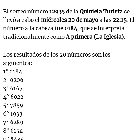
El sorteo número
12935
de la
Quiniela Turista
se
llevó a cabo el
miércoles 20 de mayo
a las
22:15
. El
número a la cabeza fue
0184
, que se interpreta
tradicionalmente como
A primera (La Iglesia)
.
Los resultados de los 20 números son los
siguientes:
1° 0184
2° 0206
3° 6167
4° 6022
5° 7859
6° 1933
7° 6289
8° 6154
9° 8434