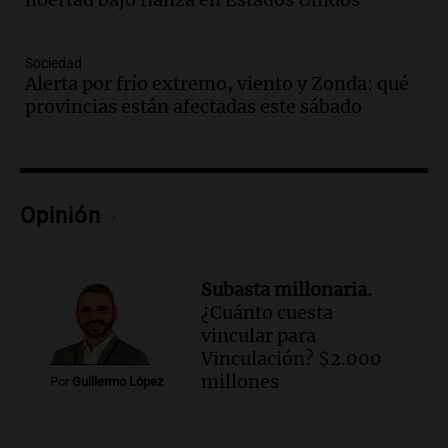
en Mendoza
Panorama Federal
Episodios
Sociedad
Alerta por frío extremo, viento y Zonda: qué
Audio.
Mañana inicia la gran exposición
provincias están afectadas este sábado
en la Sociedad Rural de Bulaya con
actividades para toda la familia
Panorama Federal
Episodios
Audio.
Villa María presenta nuevos
Opinión
edificios y una casa del estudiante para
jóvenes de la región
Panorama Federal
Subasta millonaria.
Episodios
¿Cuánto cuesta
Audio.
Preparativos finales para la gran
vincular para
exposición en la sociedad rural de
Vinculación? $2.000
Bulaya este sábado
millones
Por
Guillermo López
Panorama Federal
Episodios