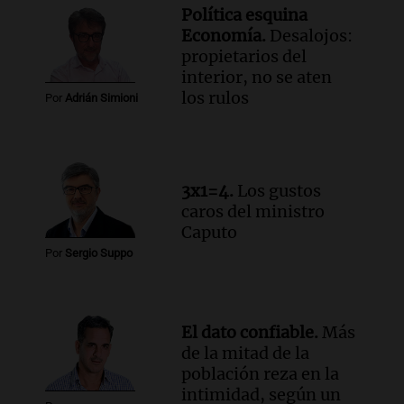
Audio.
Denuncias por represión en el
Política esquina
Congreso y evacuación por derrame de
Economía.
Desalojos:
oxígeno en Montecastro
propietarios del
Panorama Federal
interior, no se aten
Episodios
los rulos
Por
Adrián Simioni
Audio.
Río Gallegos reporta frío extremo
y llega avión para escuelas de la décima
brigada aérea
Panorama Federal
3x1=4.
Los gustos
Episodios
caros del ministro
Caputo
Por
Sergio Suppo
El dato confiable.
Más
de la mitad de la
población reza en la
intimidad, según un