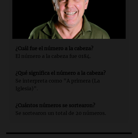
Turista.
¿Cuándo se llevó a cabo?
El miércoles 20 de mayo a las 22:15.
¿Cuál fue el número a la cabeza?
El número a la cabeza fue 0184.
¿Qué significa el número a la cabeza?
Se interpreta como "A primera (La
Iglesia)".
¿Cuántos números se sortearon?
Se sortearon un total de 20 números.