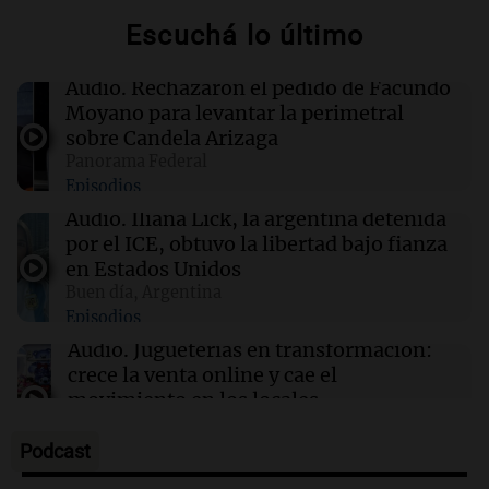
Escuchá lo último
07:34
Buen día, Argentina
Por qué nos cuesta decir que no y qué
consecuencias tiene ceder siempre
Audio.
Rechazaron el pedido de Facundo
Moyano para levantar la perimetral
sobre Candela Arizaga
07:26
Mundo
Panorama Federal
Senadores abandonan sesión sin cumplir con
Episodios
las exigencias de Trump sobre la ley electoral
Audio.
Iliana Lick, la argentina detenida
por el ICE, obtuvo la libertad bajo fianza
07:18
Buen día, Argentina
en Estados Unidos
La argentina detenida por el ICE obtuvo la
Buen día, Argentina
libertad bajo fianza en Estados Unidos
Episodios
Audio.
Jugueterías en transformación:
crece la venta online y cae el
movimiento en los locales
Buen día, Argentina
Episodios
Podcast