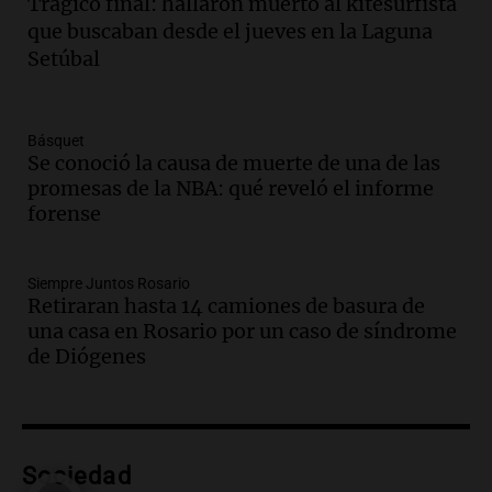
Trágico final: hallaron muerto al kitesurfista
Audio.
El Ensamble Municipal de Música
que buscaban desde el jueves en la Laguna
Ciudadana de Córdoba deleitó a los
Setúbal
oyentes de la radio a puro tango
Amamos Argentina
Episodios
Básquet
Audio.
Boletín de Calificaciones de
Se conoció la causa de muerte de una de las
Marcelo Lamberti (Rosario Central 2 - 1
promesas de la NBA: qué reveló el informe
Aldosivi)
forense
Deportes Rosario
Episodios
Siempre Juntos Rosario
Audio.
2° gol de Rosario Central a
Retiraran hasta 14 camiones de basura de
Aldosivi (Campaz) - relato Gato Greco
una casa en Rosario por un caso de síndrome
Deportes Rosario
de Diógenes
Episodios
Audio.
Nuevo desarrollo urbano y casa
del estudiante impulsan el crecimiento
en Villa María
Sociedad