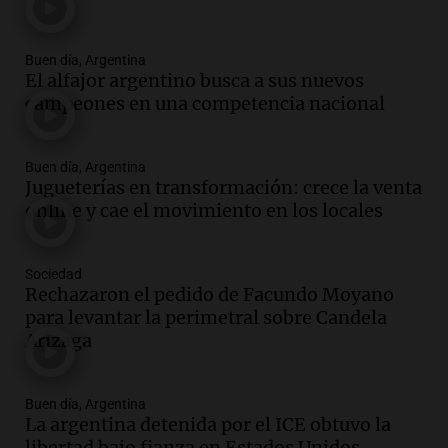
Panorama Federal
Episodios
Audio.
La gran exposición de la rural de
Buen día, Argentina
la Bulaya abrirá sus puertas mañana con
El alfajor argentino busca a sus nuevos
diversas actividades y sorpresas
campeones en una competencia nacional
Panorama Federal
Episodios
Audio.
Villa María presenta nuevos
Buen día, Argentina
Jugueterías en transformación: crece la venta
edificios y proyecta una casa del
online y cae el movimiento en los locales
estudiante con 48 municipios
involucrados
Panorama Federal
Sociedad
Episodios
Rechazaron el pedido de Facundo Moyano
Audio.
1° gol de Rosario Central a
para levantar la perimetral sobre Candela
Aldosivi (Zalazar en contra) - relato
Arizaga
Gato Greco
Deportes Rosario
Episodios
Buen día, Argentina
Audio.
Recomendaciones de vino
La argentina detenida por el ICE obtuvo la
bonarda para disfrutar el fin de semana
libertad bajo fianza en Estados Unidos