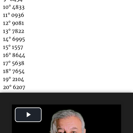
10° 4833
11° 0936
12° 9081
13° 7822
14° 6995
15° 1557
16° 8644
17° 5638
18° 7654
19° 2104
20° 6207
Lectura rápida
Play
¿Qué sorteo se realizó?
Video
El sorteo número 12935 de la Quiniela