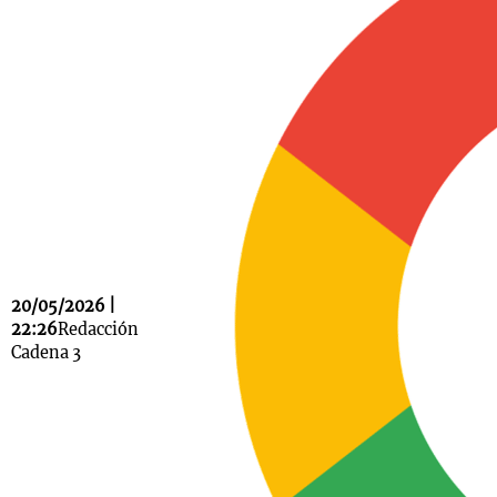
Notas
s
Notas
La Sole en
ial
Mundial 2026
Cadena 3
20/05/2026 |
22:26
Redacción
Cadena 3