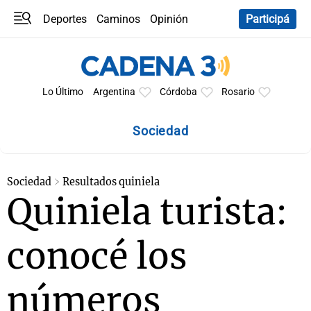
Deportes
Caminos
Opinión
Participá
Programas
Últimas coberturas
Últimas 24 h
En YouTube
Clima
Horóscopo
Lo Último
Argentina
Córdoba
Rosario
Sociedad
Sociedad
Resultados quiniela
Quiniela turista:
conocé los
números