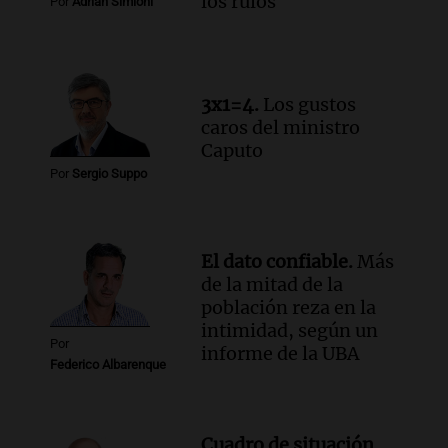
los rulos
Por
Adrián Simioni
cabra que llevaba ocho días atrapada en
un precipicio
Una mañana para todos
Episodios
3x1=4.
Los gustos
Audio.
Chile planteó mejorar la
caros del ministro
conectividad fronteriza, aérea y digital
Caputo
con Jujuy
Por
Sergio Suppo
Panorama Federal
Episodios
El dato confiable.
Más
de la mitad de la
población reza en la
intimidad, según un
Por
informe de la UBA
Federico Albarenque
Cuadro de situación.