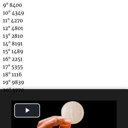
9° 8400
10° 4349
11° 4270
12° 4801
13° 2810
14° 8191
15° 1489
16° 2251
17° 5355
18° 1116
19° 9839
20° 3770
Play
Lectura rápida
Video
¿Qué sorteo se realizó?