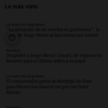
un muerto y varios heridos tras caída de
Lo más visto
vehículos desde un puente
Panorama Federal
Episodios
La muerte de Jorge Messi
Audio.
Tragedia en Mendoza: un muerto
"La situación de mi familia es gravísima": la
y cinco heridos tras caer dos autos desde
carta de Jorge Messi al Barcelona por Lionel
un puente
Una mañana para todos
Episodios
Sociedad
Audio.
Messi llegará esta noche a
Despiden a Jorge Messi: Lionel, de regreso en
Rosario para acompañar a su familia
Rosario para el último adiós a su papá
tras la muerte de su papá
Una mañana para todos
La muerte de Jorge Messi
Episodios
El conmovedor gesto de Rodrigo De Paul
Audio.
Ley de Propiedad Privada: el revés
para Messi tras marcar un gol con Inter
en el Congreso expuso una debilidad
Miami
comunicacional del Gobierno
Una mañana para todos
Episodios
Sociedad