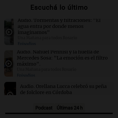
intensifican las llamas en el Parque Nacional
Escuchá lo último
Bromo Tengger Semeru
Audio.
Tormentas y filtraciones: "El
03:26
Mundo
agua entra por donde menos
Chipre iniciará suministro de gas natural a
imaginamos"
Europa en marzo de 2028, según su ministro
Una Mañana para todos Rosario
de Energía
Episodios
Audio.
Nahuel Pennisi y la huella de
02:13
Mundo
Mercedes Sosa: "La emoción es el filtro
Más de 1.300 vuelos cancelados en Shanghái
máximo".
ante la llegada del tifón Dolphin
Una Mañana para todos Rosario
Episodios
02:03
Tecnología
Audio.
Orellana Lucca celebró su peña
Airbnb acelera el lanzamiento de funciones
de folclore en Córdoba
gracias a la inteligencia artificial en su
búsqueda
Tarde y Media
Episodios
Podcast
Últimas 24 h
Audio.
Trágico accidente en Mendoza: