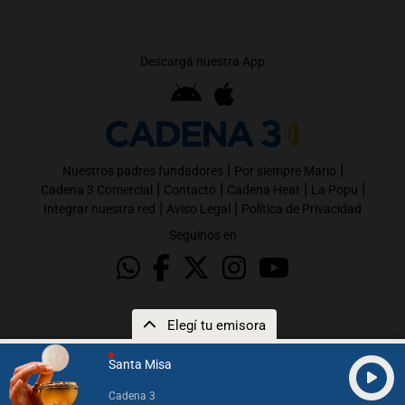
Descargá nuestra App
|
|
Nuestros padres fundadores
Por siempre Mario
|
|
|
|
Cadena 3 Comercial
Contacto
Cadena Heat
La Popu
|
|
Integrar nuestra red
Aviso Legal
Política de Privacidad
Seguinos en
Elegí tu emisora
Santa Misa
Cadena 3