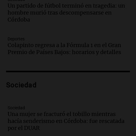
Un partido de fútbol terminó en tragedia: un
Audio.
Casabindo se prepara para una
hombre murió tras descompensarse en
celebración única: 30.000 turistas y el
Córdoba
tradicional Toreo de la Vincha
Una mañana para todos
Episodios
Deportes
Audio.
Borges, abogada de Pourrain:
Colapinto regresa a la Fórmula 1 en el Gran
"Tres hombres se lo llevaron para
Premio de Países Bajos: horarios y detalles
hacerle preguntas y nunca regresó"
Una mañana para todos
Episodios
Audio.
Voluntarios limpiaron 9.000
Sociedad
metros del río Suquía y retiraron hasta
800 kilos de basura por jornada
Una mañana para todos
Episodios
Sociedad
Una mujer se fracturó el tobillo mientras
Audio.
La historia de la servilleta que
hacía senderismo en Córdoba: fue rescatada
firmó Jorge Messi para el primer
por el DUAR
contrato de Leo con Barcelona
Una mañana para todos