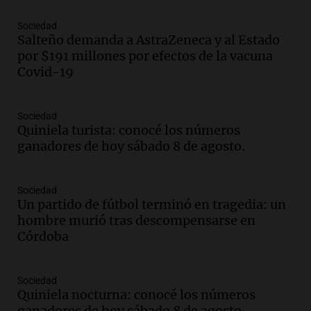
Episodios
Sociedad
Salteño demanda a AstraZeneca y al Estado
Audio.
Joan Gaspart: "Sin Jorge, no sé si
por $191 millones por efectos de la vacuna
Messi hubiera llegado adonde llegó"
Covid-19
Una mañana para todos
Episodios
Sociedad
Audio.
El orgullo y el sueño argentino de
Quiniela turista: conocé los números
Jorge Messi en una entrevista con Rony
ganadores de hoy sábado 8 de agosto.
Vargas en 2007
Una mañana para todos
Episodios
Sociedad
Audio.
El abuelo de Agostina Vega, tras
Un partido de fútbol terminó en tragedia: un
las nuevas detenciones: "En esa casa
hombre murió tras descompensarse en
todos tenían algo que ver"
Córdoba
Una mañana para todos
Episodios
Sociedad
Audio.
Una nutricionista derribó el mito
Quiniela nocturna: conocé los números
del desayuno ideal: qué alimentos
ganadores de hoy sábado 8 de agosto.