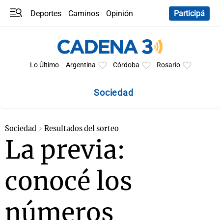
Deportes
Caminos
Opinión
Participá
Programas
Últimas coberturas
Últimas 24 h
En YouTube
Clima
Horóscopo
Lo Último
Argentina
Córdoba
Rosario
Sociedad
Sociedad
Resultados del sorteo
La previa:
conocé los
números