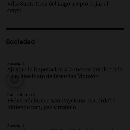
Villa Santa Cruz del Lago aceptó dejar el
Audio.
Solicitan quiebra de Lebron
cargo
Group en medio de una investigación
por estafa piramidal millonaria
Panorama Federal
Episodios
Audio.
Detienen a pareja en Alderete por
Sociedad
venta de medicamentos controlados
mediante delivery
Panorama Federal
Sociedad
Episodios
Ajustan la imputación a la menor involucrada
en el asesinato de Jeremías Monzón
Audio.
El alzobispo García Cueva llama a
la clase dirigente a abordar problemas
económicos y sociales
Radioinforme 3
Panorama Federal
Fieles celebran a San Cayetano en Córdoba
Episodios
pidiendo pan, paz y trabajo
Audio.
La inflación en Buenos Aires
alcanza el 2,9% en julio, generando
incertidumbre sobre el IPC nacional
Sociedad