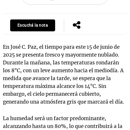
Notas
Escuchá la nota
s
Notas
La Sole en
ial
Mundial 2026
Cadena 3
En José C. Paz, el tiempo para este 15 de junio de
2025 se presenta fresco y mayormente nublado.
Durante la mañana, las temperaturas rondarán
los 8°C, con un leve aumento hacia el mediodía. A
medida que avance la tarde, se espera que la
temperatura máxima alcance los 14°C. Sin
embargo, el cielo permanecerá cubierto,
generando una atmósfera gris que marcará el día.
La humedad será un factor predominante,
alcanzando hasta un 80%, lo que contribuirá a la