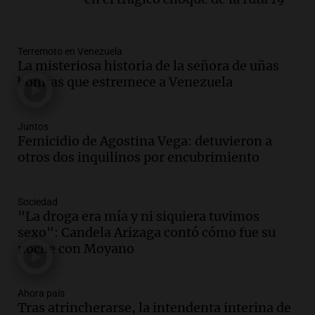
mitos, secretos y el desafío de producir
cerveza artesanal
Viva la Radio
Terremoto en Venezuela
Episodios
La misteriosa historia de la señora de uñas
Audio.
Tucumán enfrenta un equilibrio
bonitas que estremece a Venezuela
financiero precario debido a la caída del
consumo y recaudación
Panorama Federal
Juntos
Femicidio de Agostina Vega: detuvieron a
Episodios
otros dos inquilinos por encubrimiento
Audio.
La calidad del empleo en
Argentina cae y preocupa a economistas
en un contexto de crisis económica
Sociedad
Panorama Federal
"La droga era mía y ni siquiera tuvimos
Episodios
sexo": Candela Arizaga contó cómo fue su
Audio.
Audiencia por tragedia vial en
noche con Moyano
Altas Cumbres: peritos analizan
teléfono de Óscar González
Ahora país
Panorama Federal
Tras atrincherarse, la intendenta interina de
Episodios