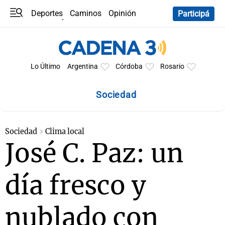
Deportes
Caminos
Opinión
Participá
Programas
Últimas coberturas
Últimas 24 h
En YouTube
Clima
Horóscopo
Lo Último
Argentina
Córdoba
Rosario
Sociedad
Sociedad
Clima local
José C. Paz: un
día fresco y
nublado con