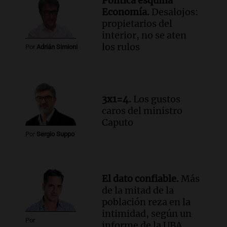
Política esquina
sus salarios, denuncian desde el
Economía.
Desalojos:
sindicato
propietarios del
Panorama Federal
interior, no se aten
Episodios
Audio.
La justicia reconoce el COVID
los rulos
Por
Adrián Simioni
como enfermedad laboral tras caso de
docente fallecido en 2021
Panorama Federal
Episodios
3x1=4.
Los gustos
Audio.
Trágico siniestro vial en Salta:
caros del ministro
mujer pierde la vida en accidente en
Caputo
circunvalación Oeste
Por
Sergio Suppo
Panorama Federal
Episodios
Audio.
La justicia reconoce el COVID
como enfermedad laboral tras el
El dato confiable.
Más
fallecimiento de un docente
de la mitad de la
Panorama Federal
población reza en la
Episodios
intimidad, según un
Por
informe de la UBA