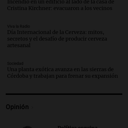
Panorama Federal
Incendio en un edificio al lado de la casa de
Episodios
Cristina Kirchner: evacuaron a los vecinos
Audio.
Descuentos de hasta 700.000
pesos en salarios docentes en Jujuy
Viva la Radio
generan fuertes críticas
Día Internacional de la Cerveza: mitos,
Panorama Federal
secretos y el desafío de producir cerveza
Episodios
artesanal
Audio.
Docentes de Jujuy denuncian
descuentos de hasta 700.000 pesos en
sus salarios y genera alarma
Sociedad
Una planta exótica avanza en las sierras de
Panorama Federal
Córdoba y trabajan para frenar su expansión
Episodios
Audio.
Siniestro vial en Salta: una mujer
fallece tras perder el control de su
vehículo
Panorama Federal
Opinión
Episodios
Audio.
Docentes de Jujuy enfrentan
descuentos de hasta 700.000 pesos en