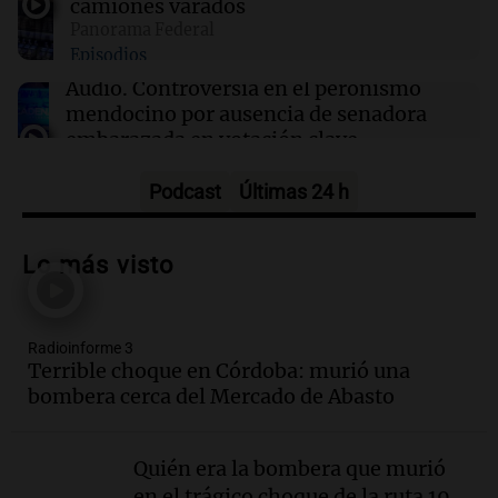
camiones varados
Panorama Federal
16:50
Radioinforme 3
Episodios
Fieles celebran a San Cayetano en Córdoba
pidiendo pan, paz y trabajo
Audio.
Controversia en el peronismo
mendocino por ausencia de senadora
embarazada en votación clave
Panorama Federal
Episodios
Podcast
Últimas 24 h
Audio.
Mateo Bouniba, joven de Villa
María, necesita un trasplante de médula
Lo más visto
en Estados Unidos
Panorama Federal
Episodios
Radioinforme 3
Audio.
Fieles celebran a San Cayetano
Terrible choque en Córdoba: murió una
en Córdoba pidiendo pan, paz y trabajo
bombera cerca del Mercado de Abasto
Viva la Radio
Episodios
Quién era la bombera que murió
Audio.
Día Internacional de la Cerveza:
en el trágico choque de la ruta 19