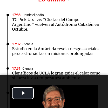
17:33
Desde el podio
TC Pick Up: Las "Chatas del Campo
Argentino" vuelven al Autódromo Cabalén en
Octubre.
17:32
Ciencia
Estudio en la Antártida revela riesgos sociales
para astronautas en misiones prolongadas
17:31
Ciencia
Científicos de UCLA logran guiar el calor como
si fuera luz a temperatura ambiente
Play
17:24
Sociedad
Ajustan la imputación a la menor involucrada
en el asesinato de Jeremías Monzón
Video