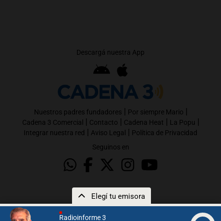
Descargá nuestra App
|
|
Nuestros padres fundadores
Por siempre Mario
|
|
|
|
Cadena 3 Comercial
Contacto
Cadena Heat
La Popu
|
|
Integrar nuestra red
Aviso Legal
Política de Privacidad
Seguinos en
Elegí tu emisora
Radioinforme 3