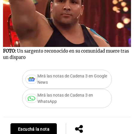
Notas
s
Notas
La Sole en
ial
Mundial 2026
Cadena 3
FOTO:
Un sargento reconocido en su comunidad muere tras
un disparo
Mirá las notas de Cadena 3 en Google
News
Mirá las notas de Cadena 3 en
WhatsApp
Escuchá la nota