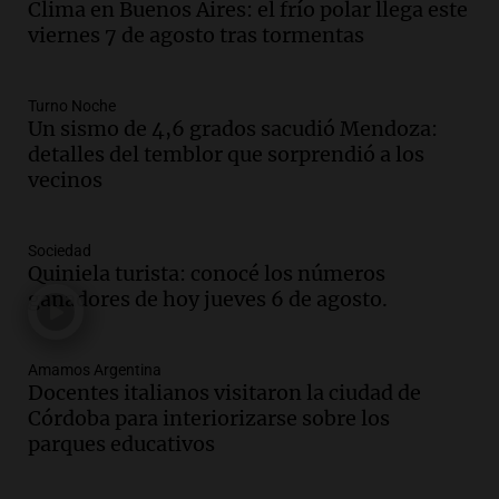
La Argentina, hoy
Clima en Buenos Aires: el frío polar llega este
Episodios
viernes 7 de agosto tras tormentas
Audio.
Docentes italianos visitaron la
ciudad de Córdoba para interiorizarse
Turno Noche
sobre los parques educativos
Un sismo de 4,6 grados sacudió Mendoza:
Amamos Argentina
detalles del temblor que sorprendió a los
Episodios
vecinos
Audio.
Meteorólogo alertó que El Niño
traerá más lluvias y eventos extremos
durante la primavera
Sociedad
Informados al regreso
Quiniela turista: conocé los números
Episodios
ganadores de hoy jueves 6 de agosto.
Audio.
Córdoba sigue trabajando para
restablecer el servicio de electricidad
Amamos Argentina
tras fuertes vientos
Docentes italianos visitaron la ciudad de
Panorama Federal
Córdoba para interiorizarse sobre los
Episodios
parques educativos
Audio.
Según una encuesta, el 80% de
los empresarios del país cree que la