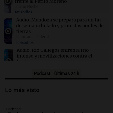
frente al Perito Moreno
a hospitales
Turno Noche
Episodios
03:32
Mundo
Audio.
Mendoza se prepara para un fin
Rescate invernal en la Antártida: un
de semana helado y protestas por ley de
estadounidense trasladado a hospital en
tierras
Nueva Zelanda
Panorama Federal
Episodios
03:15
Recetas
Audio.
Río Gallegos enfrenta frío
Descubre los dulces más emblemáticos de las
intenso y movilizaciones contra el
Rías Baixas en Galicia
kirchnerismo
Panorama Federal
Episodios
Podcast
Últimas 24 h
Audio.
Debate en el Senado sobre
propiedad privada y cuestionamientos a
Lo más visto
la soberanía digital en Argentina
Panorama Federal
Episodios
Sociedad
Audio.
Mendoza se prepara para un fin