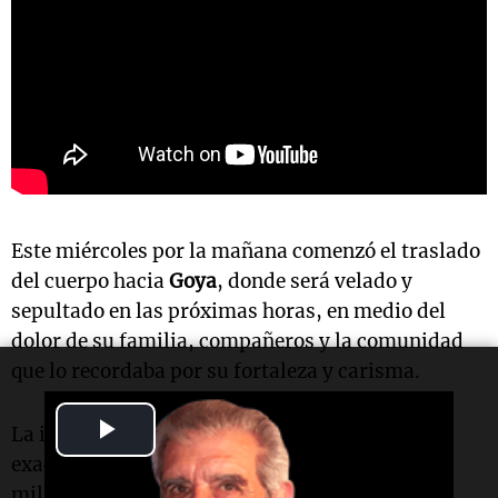
Este miércoles por la mañana comenzó el traslado
del cuerpo hacia
Goya
, donde será velado y
sepultado en las próximas horas, en medio del
dolor de su familia, compañeros y la comunidad
que lo recordaba por su fortaleza y carisma.
Play
La investigación continúa para determinar
exactamente qué ocurrió dentro del predio
Video
militar.