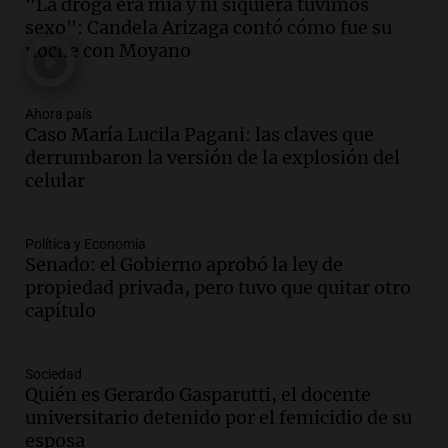
"La droga era mía y ni siquiera tuvimos
de semana helado y ciudadanos
sexo": Candela Arizaga contó cómo fue su
marchan contra reforma de tierras
noche con Moyano
Panorama Federal
Episodios
Ahora país
Audio.
El "Mono" de Kapanga
Caso María Lucila Pagani: las claves que
adelantó su show en Rosario.
derrumbaron la versión de la explosión del
Viva la Radio Rosario
celular
Episodios
Audio.
Condenan a tres años de prisión
Política y Economía
en suspenso a hombre por simular robo
Senado: el Gobierno aprobó la ley de
de recaudación en San Luis
propiedad privada, pero tuvo que quitar otro
Panorama Federal
capítulo
Episodios
Audio.
Medicina reproductiva, entre la
ayuda por problemas de fertilidad y la
Sociedad
Quién es Gerardo Gasparutti, el docente
ostentación de millonarios
universitario detenido por el femicidio de su
Amamos Argentina
esposa
Episodios