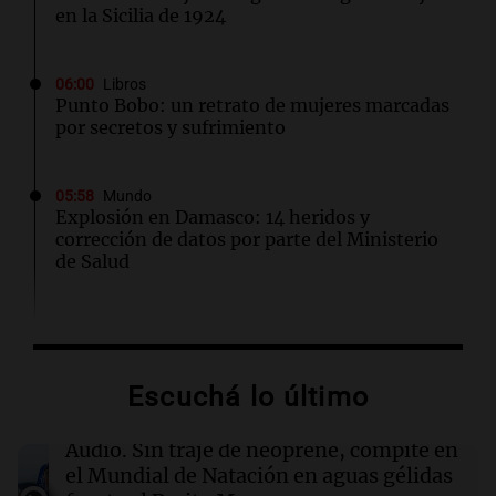
en la Sicilia de 1924
06:00
Libros
Punto Bobo: un retrato de mujeres marcadas
por secretos y sufrimiento
05:58
Mundo
Explosión en Damasco: 14 heridos y
corrección de datos por parte del Ministerio
de Salud
05:31
Ciencia
El AMOC se mantuvo fuerte mientras una
importante corriente oceánica casi se detuvo
Escuchá lo último
04:00
Deportes
Audio.
Sin traje de neoprene, compite en
Polémica en el running: bloquean a
el Mundial de Natación en aguas gélidas
corredores que no paguen inscripción y donan