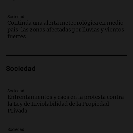
Audio.
El juicio contra Oscar González
avanza con testimonios clave sobre el
Sociedad
accidente en Villa Dolores
Continúa una alerta meteorológica en medio
Panorama Federal
país: las zonas afectadas por lluvias y vientos
Episodios
fuertes
Audio.
El teatro Real da la bienvenida a
la temporada Rock Real con bandas
tributo todos los jueves
Panorama Federal
Sociedad
Episodios
Audio.
Nicolás Marotta, el cordobés de
Recoleta: “Enfrentar a Boca, sea donde
sea, va a ser lindo”
Sociedad
Enfrentamientos y caos en la protesta contra
La Cadena del Gol
la Ley de Inviolabilidad de la Propiedad
Episodios
Privada
Audio.
Débora Blanca, psicóloga experta
en ludopatía: “Tener el casino en la
mano es muy peligroso”
Sociedad