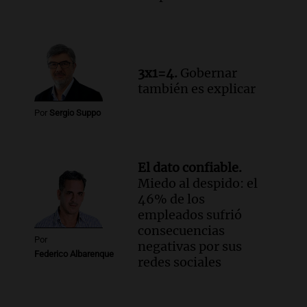
por la Ley de Tierras: "Construyeron un
relato mentiroso"
Informados al regreso
Episodios
3x1=4.
Gobernar
también es explicar
Por
Sergio Suppo
El dato confiable.
Miedo al despido: el
46% de los
empleados sufrió
consecuencias
Por
negativas por sus
Federico Albarenque
redes sociales