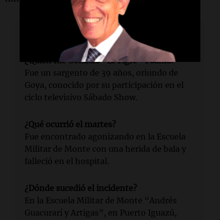
Lectura rápida
¿Quién fue Gonzalo “El Tigre” Tuama?
Fue un sargento de 39 años, oriundo de
Goya, conocido por su participación en el
ciclo televisivo Sábado Show.
¿Qué ocurrió el martes?
Fue encontrado agonizando en la Escuela
Militar de Monte con una herida de bala y
falleció en el hospital.
¿Dónde sucedió el incidente?
En la Escuela Militar de Monte “Andrés
Guacurarí y Artigas”, en Puerto Iguazú,