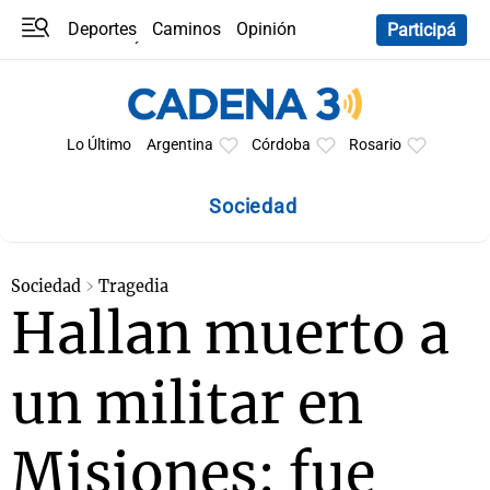
Deportes
Caminos
Opinión
Participá
Programas
Últimas coberturas
Últimas 24 h
En YouTube
Clima
Horóscopo
Lo Último
Argentina
Córdoba
Rosario
Sociedad
Sociedad
Tragedia
Hallan muerto a
un militar en
Misiones: fue