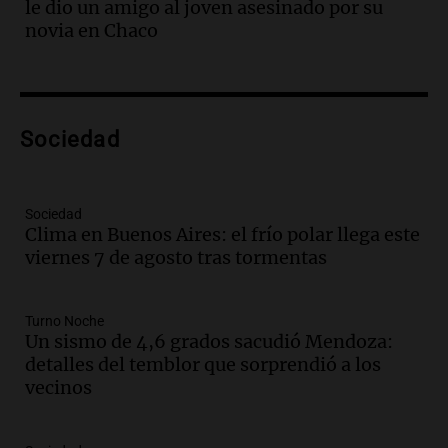
le dio un amigo al joven asesinado por su
Episodios
novia en Chaco
Audio.
El teatro Real da la bienvenida a
la temporada Rock Real con bandas
tributo todos los jueves
Panorama Federal
Sociedad
Episodios
Audio.
Nicolás Marotta, el cordobés de
Recoleta: “Enfrentar a Boca, sea donde
sea, va a ser lindo”
Sociedad
Clima en Buenos Aires: el frío polar llega este
La Cadena del Gol
viernes 7 de agosto tras tormentas
Episodios
Audio.
Débora Blanca, psicóloga experta
en ludopatía: “Tener el casino en la
Turno Noche
mano es muy peligroso”
Un sismo de 4,6 grados sacudió Mendoza:
La Argentina, hoy
detalles del temblor que sorprendió a los
Episodios
vecinos
Audio.
Docentes italianos visitaron la
ciudad de Córdoba para interiorizarse