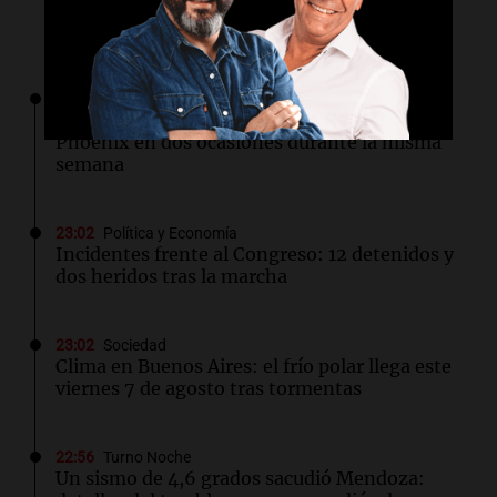
Lo último
23:08
Mundo
Intensas tormentas de arena impactan
Phoenix en dos ocasiones durante la misma
semana
23:02
Política y Economía
Incidentes frente al Congreso: 12 detenidos y
dos heridos tras la marcha
23:02
Sociedad
Clima en Buenos Aires: el frío polar llega este
viernes 7 de agosto tras tormentas
22:56
Turno Noche
Un sismo de 4,6 grados sacudió Mendoza: