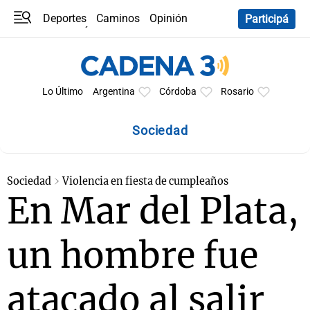
Deportes
Caminos
Opinión
Participá
Programas
Últimas coberturas
Últimas 24 h
En YouTube
Clima
Horóscopo
Lo Último
Argentina
Córdoba
Rosario
Sociedad
Sociedad
Violencia en fiesta de cumpleaños
En Mar del Plata,
un hombre fue
atacado al salir