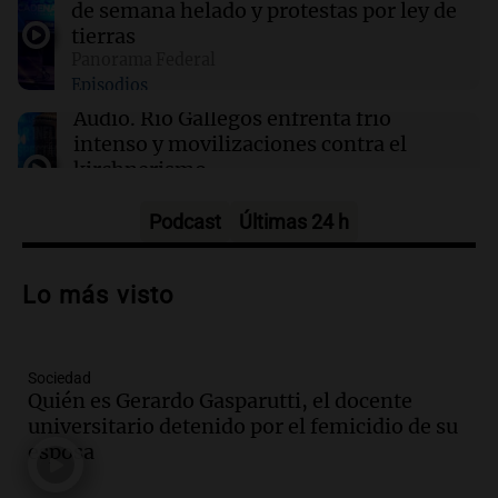
de semana helado y protestas por ley de
ganadores de hoy jueves 6 de agosto.
tierras
Panorama Federal
Episodios
22:14
Viva la Radio Rosario
Kapanga celebra sus 30 años en Rosario: "Las
Audio.
Río Gallegos enfrenta frío
canciones envejecieron bien"
intenso y movilizaciones contra el
kirchnerismo
Panorama Federal
Episodios
Podcast
Últimas 24 h
Audio.
Debate en el Senado sobre
propiedad privada y cuestionamientos a
Lo más visto
la soberanía digital en Argentina
Panorama Federal
Episodios
Sociedad
Audio.
Mendoza se prepara para un fin
Quién es Gerardo Gasparutti, el docente
de semana helado y ciudadanos
universitario detenido por el femicidio de su
marchan contra reforma de tierras
esposa
Panorama Federal
Episodios