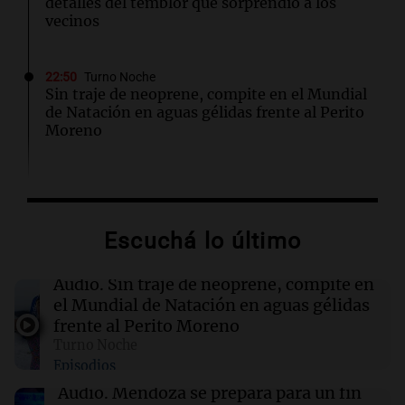
detalles del temblor que sorprendió a los
vecinos
22:50
Turno Noche
Sin traje de neoprene, compite en el Mundial
de Natación en aguas gélidas frente al Perito
Moreno
22:44
Mundo
México impulsa la explotación de gas no
convencional con nuevas recomendaciones
Escuchá lo último
sobre agua salada
Audio.
Sin traje de neoprene, compite en
22:40
Deportes
el Mundial de Natación en aguas gélidas
Claudio "Chiqui" Tapia busca ser presidente
frente al Perito Moreno
de la AFA hasta el Mundial 2030
Turno Noche
Episodios
22:15
Sociedad
Audio.
Mendoza se prepara para un fin
Quiniela turista: conocé los números