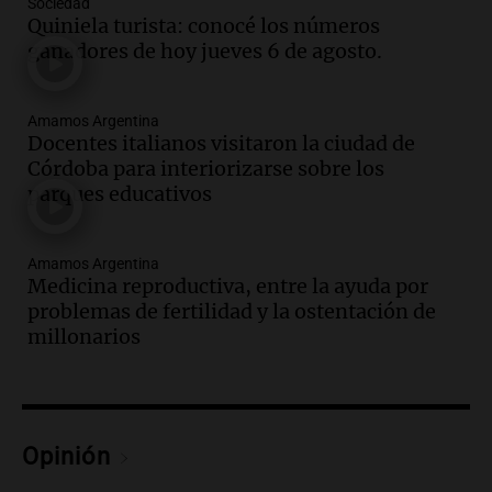
Sociedad
sobre los parques educativos
Quiniela turista: conocé los números
Amamos Argentina
ganadores de hoy jueves 6 de agosto.
Episodios
Audio.
Meteorólogo alertó que El Niño
traerá más lluvias y eventos extremos
Amamos Argentina
durante la primavera
Docentes italianos visitaron la ciudad de
Informados al regreso
Córdoba para interiorizarse sobre los
Episodios
parques educativos
Audio.
Córdoba sigue trabajando para
restablecer el servicio de electricidad
Amamos Argentina
tras fuertes vientos
Medicina reproductiva, entre la ayuda por
Panorama Federal
problemas de fertilidad y la ostentación de
Episodios
millonarios
Audio.
Según una encuesta, el 80% de
los empresarios del país cree que la
economía mejorará el próximo año
Amamos Argentina
Opinión
Episodios
Audio.
Carolina Losada: "Faltó que el