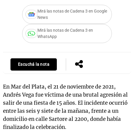
Mirá las notas de Cadena 3 en Google
News
Notas
Mirá las notas de Cadena 3 en
s
Notas
WhatsApp
La Sole en
ial
Mundial 2026
Cadena 3
Escuchá la nota
En Mar del Plata, el 21 de noviembre de 2021,
Andrés Vega fue víctima de una brutal agresión al
salir de una fiesta de 15 años. El incidente ocurrió
entre las seis y siete de la mañana, frente a un
domicilio en calle Sartore al 2200, donde había
finalizado la celebración.