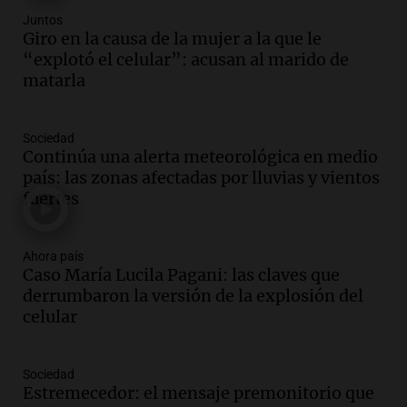
Juntos
Audio.
El "Mono" de Kapanga
Giro en la causa de la mujer a la que le
adelantó su show en Rosario.
“explotó el celular”: acusan al marido de
Viva la Radio Rosario
matarla
Episodios
Audio.
Condenan a tres años de prisión
Sociedad
en suspenso a hombre por simular robo
Continúa una alerta meteorológica en medio
de recaudación en San Luis
país: las zonas afectadas por lluvias y vientos
Panorama Federal
fuertes
Episodios
Audio.
Medicina reproductiva, entre la
ayuda por problemas de fertilidad y la
Ahora país
Caso María Lucila Pagani: las claves que
ostentación de millonarios
derrumbaron la versión de la explosión del
Amamos Argentina
celular
Episodios
Audio.
El juicio contra Oscar González
avanza con testimonios clave sobre el
Sociedad
accidente en Villa Dolores
Estremecedor: el mensaje premonitorio que
Panorama Federal