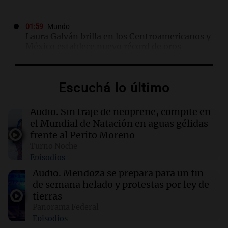
01:59
Mundo
Laura Galván brilla en los Centroamericanos y
México establece nuevo récord de oros
01:29
Ciencia
Escuchá lo último
La fertilización podría depender del trabajo en
equipo de los espermatozoides, según un
estudio
Audio.
Sin traje de neoprene, compite en
el Mundial de Natación en aguas gélidas
frente al Perito Moreno
01:24
Mundo
Turno Noche
Tiroteo en escuela secundaria de Tailandia:
Episodios
varios heridos tras el ataque
Audio.
Mendoza se prepara para un fin
de semana helado y protestas por ley de
01:09
Mundo
tierras
La transformación de Hanói: modernización
Panorama Federal
radical y sus efectos en los habitantes
Episodios