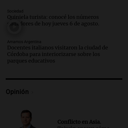
traerá más lluvias y eventos extremos
durante la primavera
Sociedad
Informados al regreso
Quiniela turista: conocé los números
Episodios
ganadores de hoy jueves 6 de agosto.
Audio.
Córdoba sigue trabajando para
restablecer el servicio de electricidad
Amamos Argentina
tras fuertes vientos
Docentes italianos visitaron la ciudad de
Panorama Federal
Córdoba para interiorizarse sobre los
Episodios
parques educativos
Audio.
Según una encuesta, el 80% de
los empresarios del país cree que la
economía mejorará el próximo año
Amamos Argentina
Opinión
Episodios
Audio.
Carolina Losada: "Faltó que el
oficialismo la explique mejor" sobre la
ley de propiedad privada
Informados al regreso
Conflicto en Asia.
Episodios