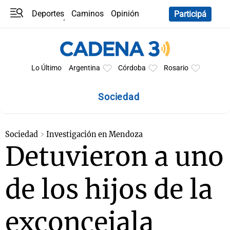
Deportes
Caminos
Opinión
Participá
Programas
Últimas coberturas
Últimas 24 h
En YouTube
Clima
Horóscopo
Lo Último
Argentina
Córdoba
Rosario
Sociedad
Sociedad
Investigación en Mendoza
Detuvieron a uno
de los hijos de la
exconcejala