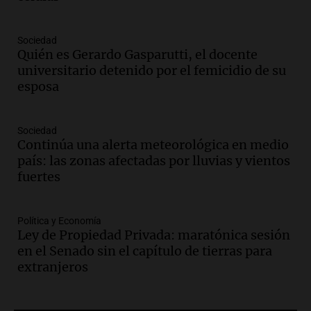
Episodios
Audio.
Condenan a tres años de prisión
Sociedad
en suspenso a hombre por simular robo
Quién es Gerardo Gasparutti, el docente
de recaudación en San Luis
universitario detenido por el femicidio de su
Panorama Federal
esposa
Episodios
Audio.
Medicina reproductiva, entre la
ayuda por problemas de fertilidad y la
Sociedad
Continúa una alerta meteorológica en medio
ostentación de millonarios
país: las zonas afectadas por lluvias y vientos
Amamos Argentina
fuertes
Episodios
Audio.
El juicio contra Oscar González
avanza con testimonios clave sobre el
Política y Economía
accidente en Villa Dolores
Ley de Propiedad Privada: maratónica sesión
Panorama Federal
en el Senado sin el capítulo de tierras para
Episodios
extranjeros
Audio.
El teatro Real da la bienvenida a
la temporada Rock Real con bandas