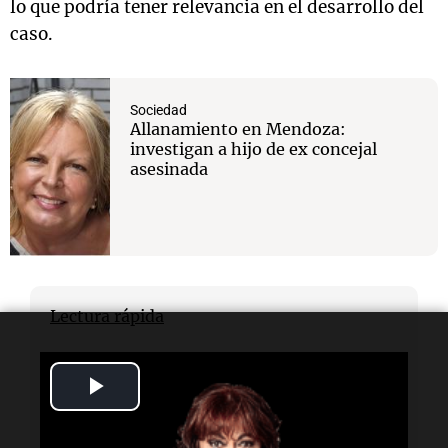
lo que podría tener relevancia en el desarrollo del
caso.
Sociedad
Allanamiento en Mendoza:
investigan a hijo de ex concejal
asesinada
Lectura rápida
¿Quién fue detenido?
Play
El hijo mayor de Margarita Gutiérrez, la ex
concejala asesinada en Mendoza.
Video