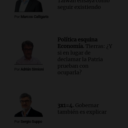
Taiwán ensaya cómo
Audio.
Debate en el Senado y protesta
seguir existiendo
en Rosario contra la ley de Propiedad
Por
Marcos Calligaris
Privada.
Viva la Radio Rosario
Episodios
Política esquina
Audio.
Manifestación en Rosario contra
Economía.
Tierras: ¿Y
la ley de Propiedad Privada debatida en
si en lugar de
el Senado.
declamar la Patria
Viva la Radio Rosario
prueban con
Episodios
Por
Adrián Simioni
ocuparla?
Audio.
Luis Juez cuestionó la polémica
por la Ley de Tierras: "Construyeron un
relato mentiroso"
Informados al regreso
Episodios
3x1=4.
Gobernar
también es explicar
Por
Sergio Suppo