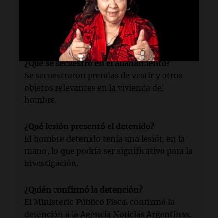
¿Qué acción tomó la fiscalía?
La fiscalía tiene 48 horas para imputar al
detenido tras su aprehensión.
¿Qué se secuestró en el allanamiento?
Se secuestraron prendas de vestir y otros
objetos relevantes en la vivienda del
hombre.
¿Qué lesión presentó el detenido?
El hombre detenido tenía una lesión en la
mano, lo que podría ser significativo para la
investigación.
¿Quién confirmó la detención?
El Ministerio Público Fiscal confirmó la
detención a la Agencia Noticias Argentinas.