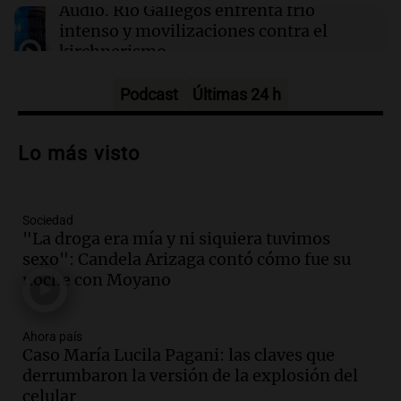
Audio.
Río Gallegos enfrenta frío
intenso y movilizaciones contra el
kirchnerismo
Panorama Federal
Episodios
Podcast
Últimas 24 h
Audio.
Debate en el Senado sobre
propiedad privada y cuestionamientos a
Lo más visto
la soberanía digital en Argentina
Panorama Federal
Episodios
Sociedad
Audio.
Mendoza se prepara para un fin
"La droga era mía y ni siquiera tuvimos
de semana helado y ciudadanos
sexo": Candela Arizaga contó cómo fue su
marchan contra reforma de tierras
noche con Moyano
Panorama Federal
Episodios
Ahora país
Audio.
El "Mono" de Kapanga
Caso María Lucila Pagani: las claves que
adelantó su show en Rosario.
derrumbaron la versión de la explosión del
Viva la Radio Rosario
celular