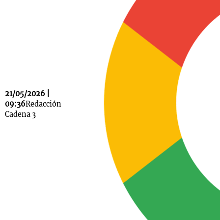
Notas
s
Notas
La Sole en
ial
Mundial 2026
Cadena 3
21/05/2026 |
09:36
Redacción
Cadena 3