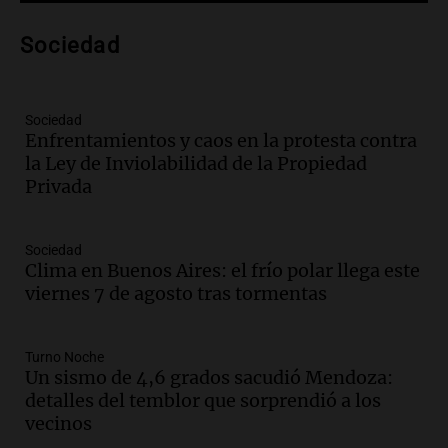
tributo todos los jueves
Panorama Federal
Sociedad
Episodios
Audio.
Nicolás Marotta, el cordobés de
Recoleta: “Enfrentar a Boca, sea donde
sea, va a ser lindo”
Sociedad
Enfrentamientos y caos en la protesta contra
La Cadena del Gol
la Ley de Inviolabilidad de la Propiedad
Episodios
Privada
Audio.
Débora Blanca, psicóloga experta
en ludopatía: “Tener el casino en la
mano es muy peligroso”
Sociedad
La Argentina, hoy
Clima en Buenos Aires: el frío polar llega este
Episodios
viernes 7 de agosto tras tormentas
Audio.
Docentes italianos visitaron la
ciudad de Córdoba para interiorizarse
Turno Noche
sobre los parques educativos
Un sismo de 4,6 grados sacudió Mendoza:
Amamos Argentina
detalles del temblor que sorprendió a los
Episodios
vecinos
Audio.
Meteorólogo alertó que El Niño