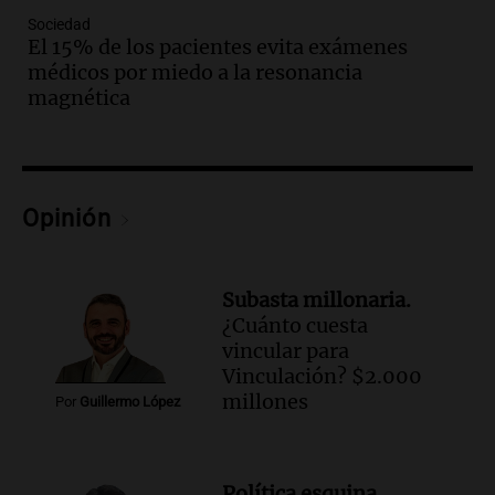
Una mañana para todos
Sociedad
Episodios
El 15% de los pacientes evita exámenes
Audio.
Voluntarios limpiaron 9.000
médicos por miedo a la resonancia
metros del río Suquía y retiraron hasta
magnética
800 kilos de basura por jornada
Una mañana para todos
Episodios
Audio.
La historia de la servilleta que
firmó Jorge Messi para el primer
Opinión
contrato de Leo con Barcelona
Una mañana para todos
Episodios
Subasta millonaria.
¿Cuánto cuesta
Audio.
Joan Gaspart: "Sin Jorge, no sé si
vincular para
Messi hubiera llegado adonde llegó"
Vinculación? $2.000
Una mañana para todos
millones
Por
Guillermo López
Episodios
Audio.
El orgullo y el sueño argentino de
Jorge Messi en una entrevista con Rony
Política esquina