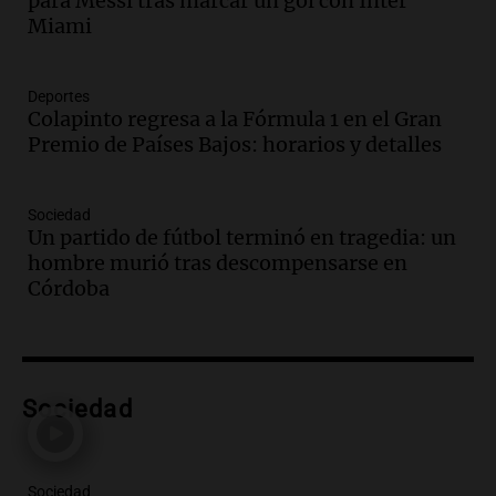
para Messi tras marcar un gol con Inter
Mercedes Sosa: "La emoción es el filtro
Miami
máximo".
Una Mañana para todos Rosario
Episodios
Deportes
Colapinto regresa a la Fórmula 1 en el Gran
Audio.
Orellana Lucca celebró su peña
Premio de Países Bajos: horarios y detalles
de folclore en Córdoba
Tarde y Media
Episodios
Sociedad
Un partido de fútbol terminó en tragedia: un
Audio.
Trágico accidente en Mendoza:
hombre murió tras descompensarse en
un muerto y varios heridos tras caída de
Córdoba
vehículos desde un puente
Panorama Federal
Episodios
Audio.
Tragedia en Mendoza: un muerto
Sociedad
y cinco heridos tras caer dos autos desde
un puente
Una mañana para todos
Episodios
Sociedad