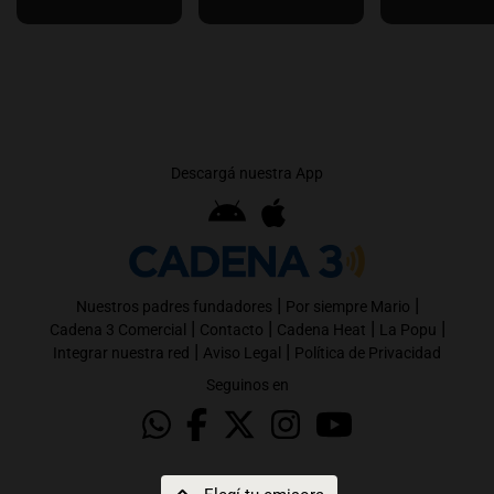
Descargá nuestra App
|
|
Nuestros padres fundadores
Por siempre Mario
|
|
|
|
Cadena 3 Comercial
Contacto
Cadena Heat
La Popu
|
|
Integrar nuestra red
Aviso Legal
Política de Privacidad
Seguinos en