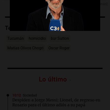
[Fuente: Noticias Argentinas]
Temas
Tucumán
homicidio
bar Sutton
Matías Olivos Chogri
Oscar Roger
Lo último
10:12
Sociedad
Despiden a Jorge Messi: Lionel, de regreso en
Rosario para el último adiós a su papá