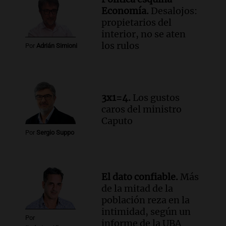
Vargas en 2007
Economía.
Desalojos:
Una mañana para todos
propietarios del
Episodios
interior, no se aten
Audio.
El abuelo de Agostina Vega, tras
los rulos
Por
Adrián Simioni
las nuevas detenciones: "En esa casa
todos tenían algo que ver"
Una mañana para todos
Episodios
3x1=4.
Los gustos
Audio.
Una nutricionista derribó el mito
caros del ministro
del desayuno ideal: qué alimentos
Caputo
conviene priorizar
Por
Sergio Suppo
Una mañana para todos
Episodios
El dato confiable.
Más
de la mitad de la
población reza en la
intimidad, según un
Por
informe de la UBA