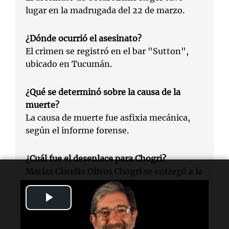
lugar en la madrugada del 22 de marzo.
¿Dónde ocurrió el asesinato?
El crimen se registró en el bar "Sutton",
ubicado en Tucumán.
¿Qué se determinó sobre la causa de la
muerte?
La causa de muerte fue asfixia mecánica,
según el informe forense.
¿Cuál fue el desenlace para Chogri?
Matías Claudio Olivos Chogri se entregó a la
Justicia y actualmente está a derecho en la
Play
causa.
Video