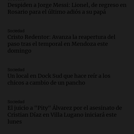
Despiden a Jorge Messi: Lionel, de regreso en
Audio.
Messi llegará esta noche a
Rosario para el último adiós a su papá
Rosario para acompañar a su familia
tras la muerte de su papá
Una mañana para todos
Sociedad
Episodios
Cristo Redentor: Avanza la reapertura del
Audio.
Ley de Propiedad Privada: el revés
paso tras el temporal en Mendoza este
en el Congreso expuso una debilidad
domingo
comunicacional del Gobierno
Una mañana para todos
Episodios
Sociedad
Un local en Dock Sud que hace reír a los
Audio.
Casabindo se prepara para una
chicos a cambio de un pancho
celebración única: 30.000 turistas y el
tradicional Toreo de la Vincha
Una mañana para todos
Sociedad
Episodios
El juicio a "Pity" Álvarez por el asesinato de
Audio.
Borges, abogada de Pourrain:
Cristian Díaz en Villa Lugano iniciará este
"Tres hombres se lo llevaron para
lunes
hacerle preguntas y nunca regresó"