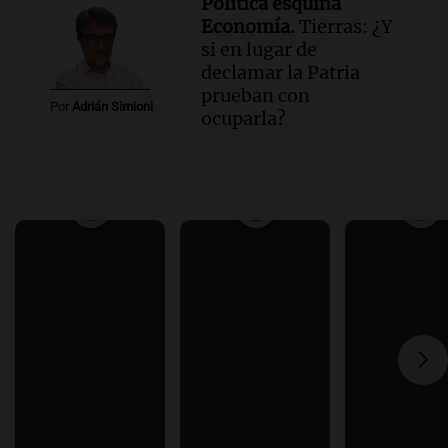
Política esquina
Economía.
Tierras: ¿Y
si en lugar de
declamar la Patria
prueban con
Por
Adrián Simioni
ocuparla?