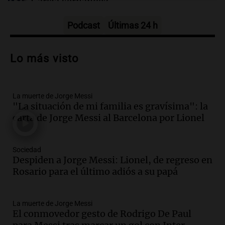
García Fernández
Panorama Federal
Episodios
Podcast
Últimas 24 h
Audio.
El Tesoro Nacional captura 12
billones de pesos y genera excedente de
Lo más visto
liquidez de 4 billones
Panorama Federal
Episodios
La muerte de Jorge Messi
Audio.
La lección del Titanic y la
"La situación de mi familia es gravísima": la
humildad en tiempos de tormenta
carta de Jorge Messi al Barcelona por Lionel
según San Ignacio de Loyola
Panorama Federal
Episodios
Sociedad
Audio.
Tormentas y filtraciones: "El
Despiden a Jorge Messi: Lionel, de regreso en
agua entra por donde menos
Rosario para el último adiós a su papá
imaginamos"
Una Mañana para todos Rosario
La muerte de Jorge Messi
Episodios
El conmovedor gesto de Rodrigo De Paul
Audio.
Nahuel Pennisi y la huella de