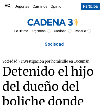
Deportes
Caminos
Opinión
Participá
Programas
Últimas coberturas
Últimas 24 h
En YouTube
Clima
Horóscopo
Lo Último
Argentina
Córdoba
Rosario
Sociedad
Sociedad
Investigación por homicidio en Tucumán
Detenido el hijo
del dueño del
boliche donde