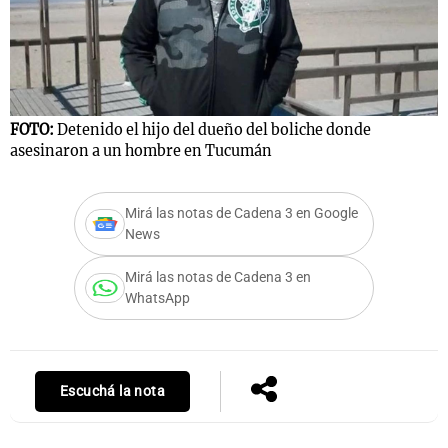
Notas
s
Notas
FOTO:
Detenido el hijo del dueño del boliche donde
La Sole en
asesinaron a un hombre en Tucumán
ial
Mundial 2026
Cadena 3
Mirá las notas de Cadena 3 en Google
News
Mirá las notas de Cadena 3 en
WhatsApp
Escuchá la nota