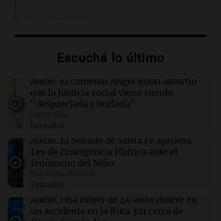
09:21
Espectáculos
Carlos Rottemberg presenta "Pasen y Lean",
su obra sobre 50 años en el teatro argentino
Escuchá lo último
09:20
Sociedad
Un local en Dock Sud que hace reír a los chicos
Audio.
El cardenal Ángel Rossi advirtió
a cambio de un pancho
que la justicia social viene siendo
“despreciada y burlada”
Santa Misa
09:14
Sociedad
Episodios
El juicio a "Pity" Álvarez por el asesinato de
Cristian Díaz en Villa Lugano iniciará este
Audio.
El Senado de Santa Fe aprueba
lunes
Ley de Emergencia Hídrica ante el
fenómeno del Niño
Panorama Federal
09:13
Mundo
Episodios
No se detectan casos de ébola en barco fluvial
en cuarentena cerca de Kinshasa, Congo
Audio.
Una mujer de 40 años muere en
un accidente en la Ruta 321 cerca de