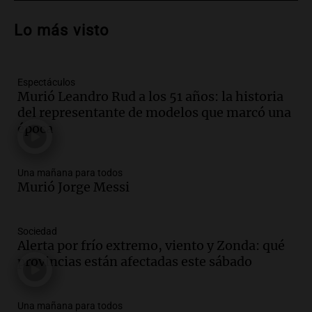
Audio.
Trágico accidente en Mendoza:
un muerto y varios heridos tras caída de
Lo más visto
vehículos desde un puente
Panorama Federal
Episodios
Espectáculos
Audio.
Tragedia en Mendoza: un muerto
Murió Leandro Rud a los 51 años: la historia
y cinco heridos tras caer dos autos desde
del representante de modelos que marcó una
un puente
época
Una mañana para todos
Episodios
Audio.
Messi llegará esta noche a
Una mañana para todos
Rosario para acompañar a su familia
Murió Jorge Messi
tras la muerte de su papá
Una mañana para todos
Sociedad
Episodios
Alerta por frío extremo, viento y Zonda: qué
Audio.
Ley de Propiedad Privada: el revés
provincias están afectadas este sábado
en el Congreso expuso una debilidad
comunicacional del Gobierno
Una mañana para todos
Una mañana para todos