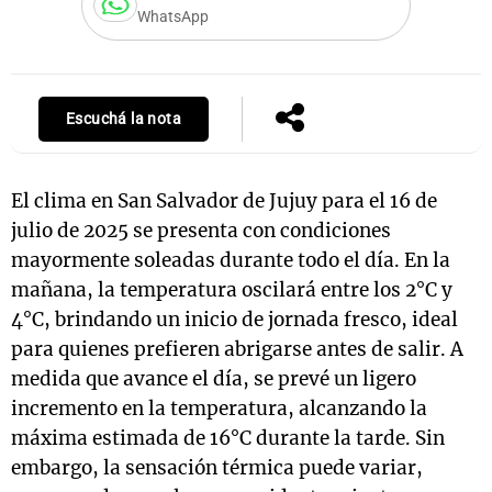
WhatsApp
Notas
s
Notas
Escuchá la nota
La Sole en
ial
Mundial 2026
Cadena 3
El clima en San Salvador de Jujuy para el 16 de
julio de 2025 se presenta con condiciones
mayormente soleadas durante todo el día. En la
mañana, la temperatura oscilará entre los 2°C y
4°C, brindando un inicio de jornada fresco, ideal
para quienes prefieren abrigarse antes de salir. A
medida que avance el día, se prevé un ligero
incremento en la temperatura, alcanzando la
máxima estimada de 16°C durante la tarde. Sin
embargo, la sensación térmica puede variar,