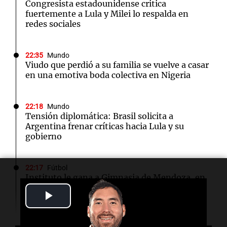
Congresista estadounidense critica
fuertemente a Lula y Milei lo respalda en
redes sociales
22:35
Mundo
Viudo que perdió a su familia se vuelve a casar
en una emotiva boda colectiva en Nigeria
22:18
Mundo
Tensión diplomática: Brasil solicita a
Argentina frenar críticas hacia Lula y su
gobierno
22:17
Fútbol
Instituto le gana a Gimnasia de Mendoza, en
el festejo por sus 108 años
Play
Video
22:15
Sociedad