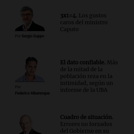
Audio.
Altas Cumbres: rescataron a una
cabra que llevaba ocho días atrapada en
3x1=4.
Los gustos
un precipicio
caros del ministro
Una mañana para todos
Caputo
Episodios
Por
Sergio Suppo
Audio.
Chile planteó mejorar la
conectividad fronteriza, aérea y digital
con Jujuy
Panorama Federal
El dato confiable.
Más
Episodios
de la mitad de la
población reza en la
intimidad, según un
Por
informe de la UBA
Federico Albarenque
Cuadro de situación.
Errores no forzados
del Gobierno en su