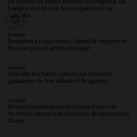
Un partido de fútbol terminó en tragedia: un
Una mañana para todos
hombre murió tras descompensarse en
Episodios
Córdoba
Audio.
Joan Gaspart: "Sin Jorge, no sé si
Messi hubiera llegado adonde llegó"
Sociedad
Una mañana para todos
Despiden a Jorge Messi: Lionel de regreso en
Episodios
Rosario para el adiós a su papá
Audio.
El orgullo y el sueño argentino de
Jorge Messi en una entrevista con Rony
Sociedad
Vargas en 2007
Quiniela nocturna: conocé los números
Una mañana para todos
ganadores de hoy sábado 8 de agosto.
Episodios
Audio.
El abuelo de Agostina Vega, tras
las nuevas detenciones: "En esa casa
Sociedad
Determinación psiquiátrica en el caso de
todos tenían algo que ver"
Victoria Cantero tras el crimen de su novio en
Una mañana para todos
Chaco
Episodios
Audio.
Una nutricionista derribó el mito