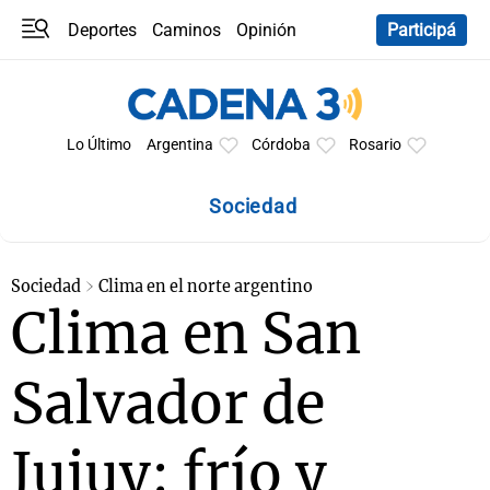
Deportes
Caminos
Opinión
Participá
Programas
Últimas coberturas
Últimas 24 h
En YouTube
Clima
Horóscopo
Lo Último
Argentina
Córdoba
Rosario
Sociedad
Sociedad
Clima en el norte argentino
Clima en San
Salvador de
Jujuy: frío y