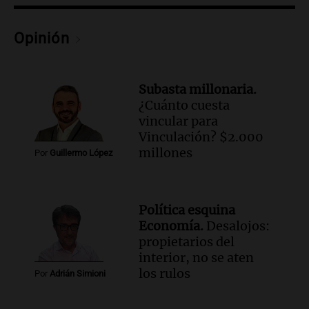
del desayuno ideal: qué alimentos
conviene priorizar
Una mañana para todos
Opinión
Episodios
Audio.
Murió Jorge Messi
Subasta millonaria.
Una mañana para todos
¿Cuánto cuesta
Episodios
vincular para
Vinculación? $2.000
Audio.
Mateo, a los 25 años, lucha
millones
Por
Guillermo López
contra el tiempo: necesita un trasplante
para poder seguir viviend
Una mañana para todos
Política esquina
Episodios
Economía.
Desalojos:
Audio.
Estiman que la inflación nacional
propietarios del
de julio será menor al 2,9% registrado
interior, no se aten
en CABA
los rulos
Por
Adrián Simioni
Una mañana para todos
Episodios