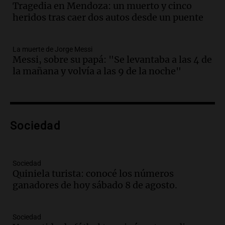
Episodios
Tragedia en Mendoza: un muerto y cinco
heridos tras caer dos autos desde un puente
Audio.
Casabindo se prepara para una
celebración única: 30.000 turistas y el
tradicional Toreo de la Vincha
La muerte de Jorge Messi
Una mañana para todos
Messi, sobre su papá: "Se levantaba a las 4 de
Episodios
la mañana y volvía a las 9 de la noche"
Audio.
Borges, abogada de Pourrain:
"Tres hombres se lo llevaron para
hacerle preguntas y nunca regresó"
Una mañana para todos
Episodios
Sociedad
Audio.
Voluntarios limpiaron 9.000
metros del río Suquía y retiraron hasta
800 kilos de basura por jornada
Sociedad
Quiniela turista: conocé los números
Una mañana para todos
ganadores de hoy sábado 8 de agosto.
Episodios
Audio.
La historia de la servilleta que
firmó Jorge Messi para el primer
Sociedad
contrato de Leo con Barcelona