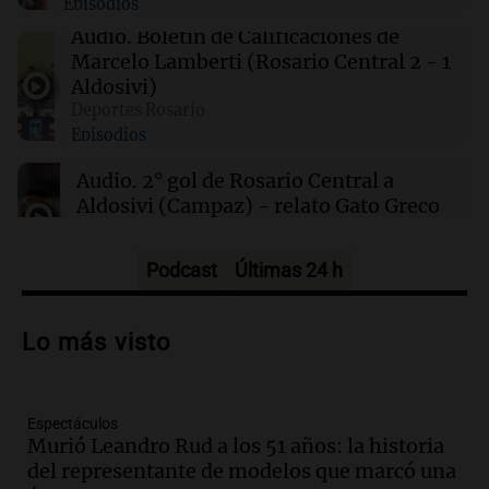
Episodios
Boletín de Calificaciones de la victoria de
Rosario Central ante Aldosivi
Audio.
Boletín de Calificaciones de
Marcelo Lamberti (Rosario Central 2 - 1
Por
Marcelo Lamberti
Aldosivi)
Deportes Rosario
22:28
Deportes
Episodios
Nicolás Tagliafico anticipa su retiro del
Mundial: "Creo que este fue mi último"
Audio.
2° gol de Rosario Central a
Aldosivi (Campaz) - relato Gato Greco
Deportes Rosario
Episodios
Podcast
Últimas 24 h
Audio.
Nuevo desarrollo urbano y casa
del estudiante impulsan el crecimiento
Lo más visto
en Villa María
Panorama Federal
Episodios
Espectáculos
Audio.
La gran exposición de la rural de
Murió Leandro Rud a los 51 años: la historia
la Bulaya abrirá sus puertas mañana con
del representante de modelos que marcó una
diversas actividades y sorpresas