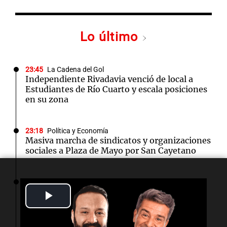
Lo último
23:45
La Cadena del Gol
Independiente Rivadavia venció de local a
Estudiantes de Río Cuarto y escala posiciones
en su zona
23:18
Política y Economía
Masiva marcha de sindicatos y organizaciones
sociales a Plaza de Mayo por San Cayetano
23:18
Mundo
México establece un nuevo récord con 393
Play
medallas en los Juegos Centroamericanos
Video