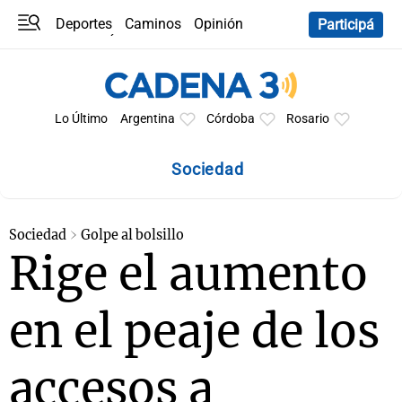
Deportes
Caminos
Opinión
Participá
Programas
Últimas coberturas
Últimas 24 h
En YouTube
Clima
Horóscopo
Lo Último
Argentina
Córdoba
Rosario
Sociedad
Sociedad
Golpe al bolsillo
Rige el aumento
en el peaje de los
accesos a