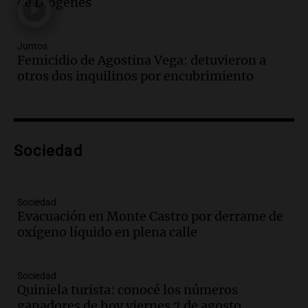
en la Sociedad Rural de Bulaya con
de Diógenes
actividades para toda la familia
Panorama Federal
Juntos
Episodios
Femicidio de Agostina Vega: detuvieron a
Audio.
Villa María presenta nuevos
otros dos inquilinos por encubrimiento
edificios y una casa del estudiante para
jóvenes de la región
Panorama Federal
Episodios
Audio.
Preparativos finales para la gran
Sociedad
exposición en la sociedad rural de
Bulaya este sábado
Panorama Federal
Sociedad
Episodios
Evacuación en Monte Castro por derrame de
oxígeno líquido en plena calle
Audio.
Denuncias por represión en el
Congreso y evacuación por derrame de
oxígeno en Montecastro
Sociedad
Panorama Federal
Quiniela turista: conocé los números
Episodios
ganadores de hoy viernes 7 de agosto.