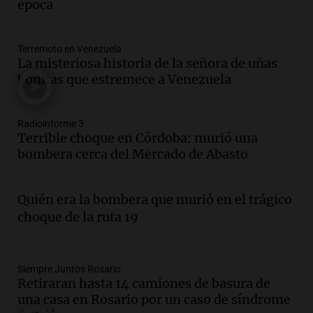
época
Panorama Federal
Episodios
Audio.
Villa María presenta nuevos
Terremoto en Venezuela
edificios y proyecta una casa del
La misteriosa historia de la señora de uñas
estudiante con 48 municipios
bonitas que estremece a Venezuela
involucrados
Panorama Federal
Episodios
Radioinforme 3
Audio.
1° gol de Rosario Central a
Terrible choque en Córdoba: murió una
Aldosivi (Zalazar en contra) - relato
bombera cerca del Mercado de Abasto
Gato Greco
Deportes Rosario
Episodios
Quién era la bombera que murió en el trágico
Audio.
Recomendaciones de vino
choque de la ruta 19
bonarda para disfrutar el fin de semana
en Mendoza
Panorama Federal
Siempre Juntos Rosario
Episodios
Retiraran hasta 14 camiones de basura de
Audio.
Mañana inicia la gran exposición
una casa en Rosario por un caso de síndrome