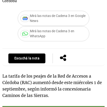
Córdoba
Mirá las notas de Cadena 3 en Google
Notas
News
s
Notas
La Sole en
Mirá las notas de Cadena 3 en
WhatsApp
ial
Mundial 2026
Cadena 3
Escuchá la nota
La tarifa de los peajes de la Red de Accesos a
Córdoba (RAC) aumentó desde este miércoles 1 de
septiembre, según informó la concesionaria
Caminos de las Sierras.