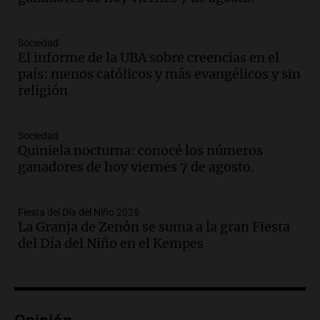
Audio.
Río Gallegos reporta frío extremo
y llega avión para escuelas de la décima
brigada aérea
Sociedad
Panorama Federal
El informe de la UBA sobre creencias en el
Episodios
país: menos católicos y más evangélicos y sin
religión
Audio.
La justicia reconoce al COVID
como enfermedad laboral tras la muerte
de un docente
Sociedad
Panorama Federal
Quiniela nocturna: conocé los números
Episodios
ganadores de hoy viernes 7 de agosto.
Audio.
Aumento de tarifas de luz en San
Luis a partir de agosto por nueva
regulación de la energía
Fiesta del Día del Niño 2026
La Granja de Zenón se suma a la gran Fiesta
Panorama Federal
del Día del Niño en el Kempes
Episodios
Audio.
Gabriela Irrazábal: “Un 35,5% de
la población del país fue a templos a
buscar ayuda el último año”
La Argentina, hoy