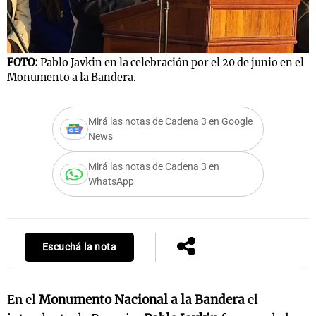
Notas
FOTO:
Pablo Javkin en la celebración por el 20 de junio en el
s
Notas
Monumento a la Bandera.
La Sole en
ial
Mundial 2026
Cadena 3
Mirá las notas de Cadena 3 en Google
News
Mirá las notas de Cadena 3 en
WhatsApp
Escuchá la nota
En el
Monumento Nacional a la Bandera
el