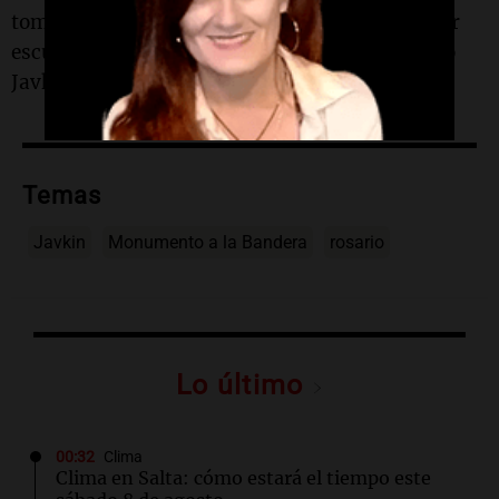
tomar la decisión, dennos la libertad para hacer
escuchar la voz de Rosario en dónde sea”, pidió
Javkin.
Temas
Javkin
Monumento a la Bandera
rosario
Lo último
00:32
Clima
Clima en Salta: cómo estará el tiempo este