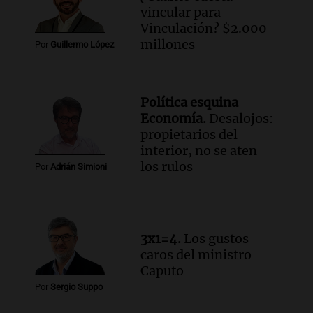
compras de Antonella: bromas en
vincular para
Rosario.
Vinculación? $2.000
Ahora país
millones
Por
Guillermo López
Episodios
Audio.
José Roccuzzo, cortes de carne y
compras de Antonella: bromas en
Política esquina
Rosario.
Economía.
Desalojos:
Viva la Radio Rosario
propietarios del
Episodios
interior, no se aten
Audio.
Luciano Cáceres llega a Córdoba a
los rulos
Por
Adrián Simioni
presentar “Paraíso”, una obra que
cuestiona certezas masculinas
Amamos Argentina
Episodios
3x1=4.
Los gustos
caros del ministro
Caputo
Por
Sergio Suppo