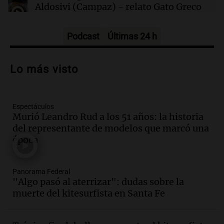
Aldosivi (Campaz) - relato Gato Greco
Deportes Rosario
Episodios
Podcast
Últimas 24 h
Audio.
Nuevo desarrollo urbano y casa
del estudiante impulsan el crecimiento
Lo más visto
en Villa María
Panorama Federal
Episodios
Espectáculos
Audio.
La gran exposición de la rural de
Murió Leandro Rud a los 51 años: la historia
la Bulaya abrirá sus puertas mañana con
del representante de modelos que marcó una
diversas actividades y sorpresas
época
Panorama Federal
Episodios
Audio.
Villa María presenta nuevos
Panorama Federal
edificios y proyecta una casa del
"Algo pasó al aterrizar": dudas sobre la
estudiante con 48 municipios
muerte del kitesurfista en Santa Fe
involucrados
Panorama Federal
Episodios