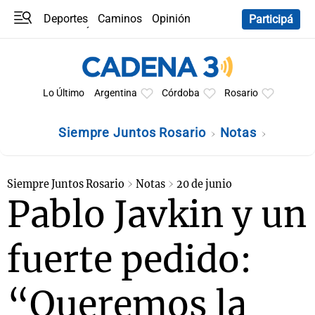
Deportes
Caminos
Opinión
Participá
Programas
Últimas coberturas
Últimas 24 h
En YouTube
Clima
Horóscopo
Lo Último
Argentina
Córdoba
Rosario
Siempre Juntos Rosario
Notas
Siempre Juntos Rosario
Notas
20 de junio
Pablo Javkin y un
fuerte pedido:
“Queremos la