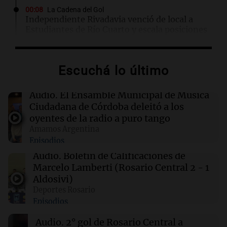
00:08
La Cadena del Gol
Independiente Rivadavia venció de local a
Estudiantes de Río Cuarto y escala posiciones
en su zona
Escuchá lo último
00:05
Clima
Clima en CABA: cómo estará el tiempo este
sábado 8 de agosto
Audio.
El Ensamble Municipal de Música
Ciudadana de Córdoba deleitó a los
oyentes de la radio a puro tango
00:00
Clima
Amamos Argentina
Clima en Córdoba: cómo estará el tiempo este
Episodios
sábado 8 de agosto
Audio.
Boletín de Calificaciones de
Marcelo Lamberti (Rosario Central 2 - 1
23:54
Mundo
Aldosivi)
De la Espriella promete impulsar energías
Deportes Rosario
limpias y revitalizar el sector petrolero en
Episodios
Colombia
Audio.
2° gol de Rosario Central a