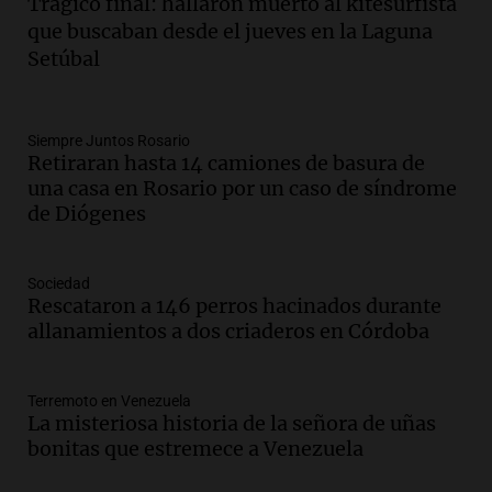
Trágico final: hallaron muerto al kitesurfista
Audio.
1° gol de Rosario Central a
que buscaban desde el jueves en la Laguna
Aldosivi (Zalazar en contra) - relato
Setúbal
Gato Greco
Deportes Rosario
Episodios
Audio.
Recomendaciones de vino
Siempre Juntos Rosario
Retiraran hasta 14 camiones de basura de
bonarda para disfrutar el fin de semana
una casa en Rosario por un caso de síndrome
en Mendoza
de Diógenes
Panorama Federal
Episodios
Audio.
Mañana inicia la gran exposición
Sociedad
en la Sociedad Rural de Bulaya con
Rescataron a 146 perros hacinados durante
actividades para toda la familia
allanamientos a dos criaderos en Córdoba
Panorama Federal
Episodios
Terremoto en Venezuela
Audio.
Villa María presenta nuevos
La misteriosa historia de la señora de uñas
edificios y una casa del estudiante para
bonitas que estremece a Venezuela
jóvenes de la región
Panorama Federal