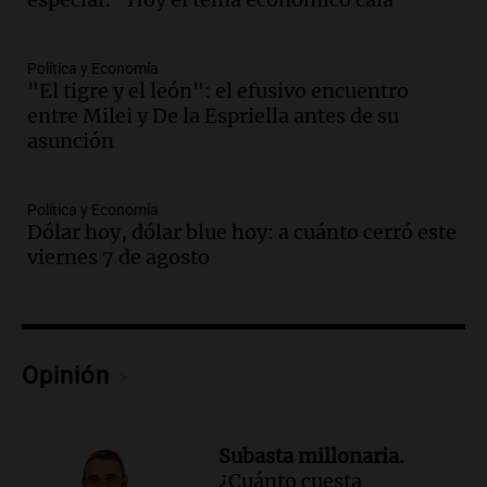
de un docente
Panorama Federal
Episodios
Política y Economía
Audio.
Aumento de tarifas de luz en San
"El tigre y el león": el efusivo encuentro
Luis a partir de agosto por nueva
entre Milei y De la Espriella antes de su
regulación de la energía
asunción
Panorama Federal
Episodios
Audio.
Gabriela Irrazábal: “Un 35,5% de
Política y Economía
Dólar hoy, dólar blue hoy: a cuánto cerró este
la población del país fue a templos a
viernes 7 de agosto
buscar ayuda el último año”
La Argentina, hoy
Episodios
Audio.
"Algo pasó al aterrizar": dudas
sobre la muerte del kitesurfista en
Opinión
Santa Fe.
Noticias Rosario
Episodios
Subasta millonaria.
Audio.
José Roccuzzo, cortes de carne y
¿Cuánto cuesta