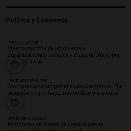
Episodios
Audio.
Preparativos finales para la gran
exposición en la sociedad rural de
Política y Economía
Bulaya este sábado
Panorama Federal
Episodios
Política y Economía
Audio.
Denuncias por represión en el
Masiva marcha de sindicatos y
Congreso y evacuación por derrame de
organizaciones sociales a Plaza de Mayo por
oxígeno en Montecastro
San Cayetano
Panorama Federal
Episodios
Informados al regreso
Audio.
Río Gallegos reporta frío extremo
Giordano advirtió por el endeudamiento: "La
y llega avión para escuelas de la décima
solución es que haya más crédito y a menor
brigada aérea
tasa"
Panorama Federal
Episodios
Audio.
La justicia reconoce al COVID
Viva la Radio Rosario
Promocionan cortes de cerdo a precio
como enfermedad laboral tras la muerte
especial: "Hoy el tema económico cala"