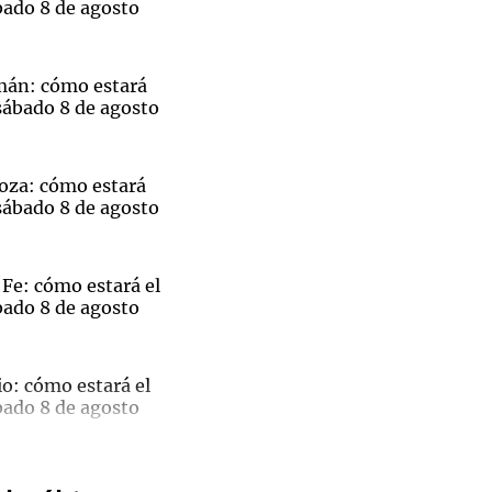
bado 8 de agosto
mán: cómo estará
sábado 8 de agosto
Notas
tas
Notas
Venezuela de
oza: cómo estará
 Groenlandia
Comprometidos
Madur
sábado 8 de agosto
Fe: cómo estará el
bado 8 de agosto
El
o: cómo estará el
bado 8 de agosto
ble
pal de
 Gol
Rivadavia venció