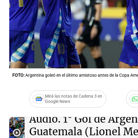
Notas
Notas
Editorial
Mundial 2026
La Sol
FOTO:
Argentina goleó en el último amistoso antes de la Copa Amé
Mirá las notas de Cadena 3 en
Google News
Audio.
1° Gol de Argen
Guatemala (Lionel Me