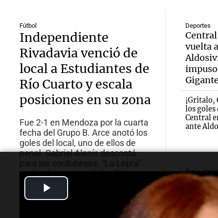
Fútbol
Deportes
Independiente
Central
vuelta 
Rivadavia venció de
Aldosivi
local a Estudiantes de
impuso 
Gigante
Río Cuarto y escala
posiciones en su zona
¡Gritalo,
los goles
Central e
Fue 2-1 en Mendoza por la cuarta
ante Aldo
fecha del Grupo B. Arce anotó los
goles del local, uno de ellos de
penal. Gabriel Alanís descontó
para los cordobeses. “La Lepra”
Boca Junio
está a dos puntos de los líderes,
Alarma 
aunque con un partido más.
Play
Milan t
oferta l
Video
compra