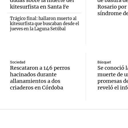
de vin
relato
dudas sobre la muerte del
de basura de
Episodios
inicia 
kitesurfista en Santa Fe
Rosario por
para di
Greco
síndrome d
exposi
Trágico final: hallaron muerto al
fin de
Deportes Ro
kitesurfista que buscaban desde el
la Soc
Episodios
jueves en la Laguna Setúbal
Audio.
Mendo
Rural 
María 
Panorama F
Bulaya
Episodios
nuevo
activi
Sociedad
Básquet
Audio.
edific
Rescataron a 146 perros
Se conoció l
para t
hacinados durante
muerte de u
Prepar
casa d
allanamientos a dos
promesas de
famili
criaderos en Córdoba
reveló el in
finales
estudi
Panorama F
Audio.
gran
para j
Episodios
Denunc
exposi
de la 
repres
la soc
Panorama F