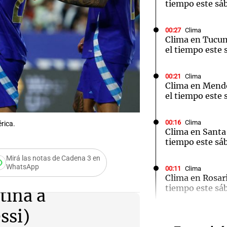
tiempo este sá
00:27
Clima
Clima en Tucu
el tiempo este 
Notas
Notas
No
00:21
Clima
Clima en Mend
e en Cadena 3
El huracán de Arequito
Cadena 3 en
el tiempo este 
00:16
Clima
rica.
Clima en Santa 
tiempo este sá
Mirá las notas de Cadena 3 en
WhatsApp
Audio.
00:11
Clima
Clima en Rosari
tiempo este sá
Ensam
tina a
Munici
ssi)
00:08
La Cadena del
Independiente 