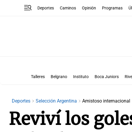
Deportes
Caminos
Opinión
Programas
Ú
Talleres
Belgrano
Instituto
Boca Juniors
Rive
Liga Superclásico
Te vi en la canch
Deportes
Selección Argentina
Amistoso internacional
Reviví los gole