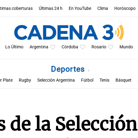
ltimas coberturas
Últimas 24 h
En YouTube
Clima
Horóscopo
Lo Último
Argentina
Córdoba
Rosario
Mundo
Deportes
r Plate
Rugby
Selección Argentina
Fútbol
Tenis
Básquet
a
Rueda la pelota
Racing de Córdoba
Superclásico cordobés
M
s de la Selección