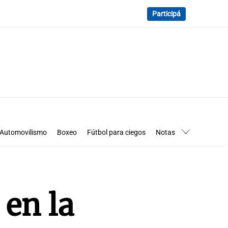
Participá
Automovilismo
Boxeo
Fútbol para ciegos
Notas
essimanía
Los Pumas en Córdoba
 en la