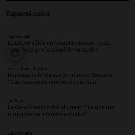
tributo todos los jueves
Panorama Federal
Espectáculos
Episodios
Audio.
Nicolás Marotta, el cordobés de
Recoleta: “Enfrentar a Boca, sea donde
sea, va a ser lindo”
Espectáculos
Emotivo adiós en Gran Hermano: Juani
La Cadena del Gol
abandona por la salud de su madre
Episodios
Audio.
Débora Blanca, psicóloga experta
en ludopatía: “Tener el casino en la
Viva la Radio Rosario
mano es muy peligroso”
Kapanga celebra sus 30 años en Rosario:
La Argentina, hoy
"Las canciones envejecieron bien"
Episodios
Audio.
Docentes italianos visitaron la
La Popu
ciudad de Córdoba para interiorizarse
La Gata Noelia salió al cruce: “La que me
sobre los parques educativos
ningunee va a tener su vuelta”
Amamos Argentina
Episodios
Audio.
Meteorólogo alertó que El Niño
Espectáculos