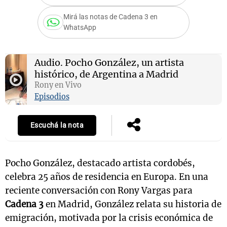
Mirá las notas de Cadena 3 en
WhatsApp
Notas
s
Notas
Audio.
Pocho González, un artista
La Sole en
histórico, de Argentina a Madrid
ial
Mundial 2026
Cadena 3
Rony en Vivo
Episodios
Escuchá la nota
Pocho González, destacado artista cordobés,
celebra 25 años de residencia en Europa. En una
reciente conversación con Rony Vargas para
Cadena 3
en Madrid, González relata su historia de
emigración, motivada por la crisis económica de