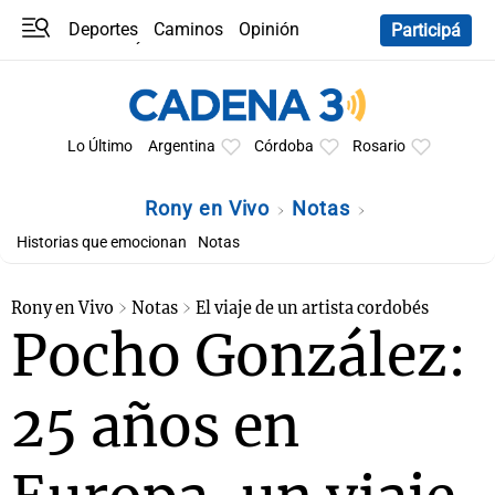
Deportes
Caminos
Opinión
Participá
Programas
Últimas coberturas
Últimas 24 h
En YouTube
Clima
Horóscopo
Lo Último
Argentina
Córdoba
Rosario
Rony en Vivo
Notas
Historias que emocionan
Notas
Rony en Vivo
Notas
El viaje de un artista cordobés
Pocho González:
25 años en