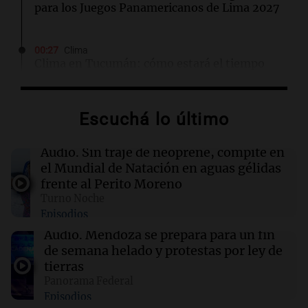
para los Juegos Panamericanos de Lima 2027
00:27
Clima
Clima en Tucumán: cómo estará el tiempo
este viernes 7 de agosto
Escuchá lo último
00:22
Clima
Clima en Mendoza: cómo estará el tiempo
este viernes 7 de agosto
Audio.
Sin traje de neoprene, compite en
el Mundial de Natación en aguas gélidas
frente al Perito Moreno
00:16
Clima
Turno Noche
Clima en Santa Fe: cómo estará el tiempo este
Episodios
viernes 7 de agosto
Audio.
Mendoza se prepara para un fin
de semana helado y protestas por ley de
00:11
Clima
tierras
Clima en Rosario: cómo estará el tiempo este
Panorama Federal
viernes 7 de agosto
Episodios