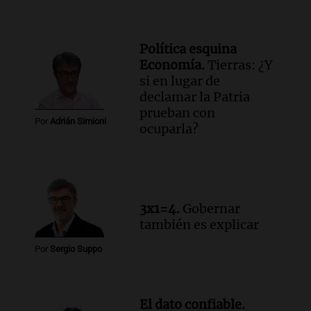
Audio.
Debate en el Senado y protesta
en Rosario contra la ley de Propiedad
Privada.
Política esquina
Viva la Radio Rosario
Economía.
Tierras: ¿Y
Episodios
si en lugar de
declamar la Patria
Audio.
Manifestación en Rosario contra
prueban con
la ley de Propiedad Privada debatida en
Por
Adrián Simioni
ocuparla?
el Senado.
Viva la Radio Rosario
Episodios
Audio.
Luis Juez cuestionó la polémica
por la Ley de Tierras: "Construyeron un
3x1=4.
Gobernar
relato mentiroso"
también es explicar
Informados al regreso
Episodios
Por
Sergio Suppo
El dato confiable.