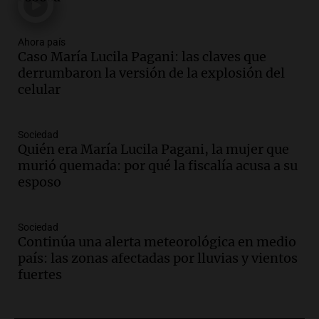
Episodios
Audio.
Condenan a tres años de prisión
Ahora país
en suspenso a hombre por simular robo
Caso María Lucila Pagani: las claves que
de recaudación en San Luis
derrumbaron la versión de la explosión del
Panorama Federal
celular
Episodios
Audio.
Medicina reproductiva, entre la
ayuda por problemas de fertilidad y la
Sociedad
Quién era María Lucila Pagani, la mujer que
ostentación de millonarios
murió quemada: por qué la fiscalía acusa a su
Amamos Argentina
esposo
Episodios
Audio.
El juicio contra Oscar González
avanza con testimonios clave sobre el
Sociedad
accidente en Villa Dolores
Continúa una alerta meteorológica en medio
Panorama Federal
país: las zonas afectadas por lluvias y vientos
Episodios
fuertes
Audio.
El teatro Real da la bienvenida a
la temporada Rock Real con bandas