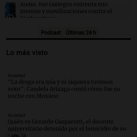
Audio.
Río Gallegos enfrenta frío
intenso y movilizaciones contra el
kirchnerismo
Panorama Federal
Episodios
Podcast
Últimas 24 h
Audio.
Debate en el Senado sobre
propiedad privada y cuestionamientos a
Lo más visto
la soberanía digital en Argentina
Panorama Federal
Episodios
Sociedad
Audio.
Mendoza se prepara para un fin
"La droga era mía y ni siquiera tuvimos
de semana helado y ciudadanos
sexo": Candela Arizaga contó cómo fue su
marchan contra reforma de tierras
noche con Moyano
Panorama Federal
Episodios
Sociedad
Audio.
El "Mono" de Kapanga
Quién es Gerardo Gasparutti, el docente
adelantó su show en Rosario.
universitario detenido por el femicidio de su
Viva la Radio Rosario
esposa