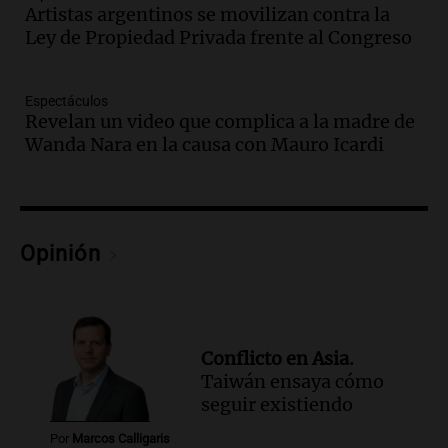
traerá más lluvias y eventos extremos
Artistas argentinos se movilizan contra la
durante la primavera
Ley de Propiedad Privada frente al Congreso
Informados al regreso
Episodios
Espectáculos
Audio.
Córdoba sigue trabajando para
Revelan un video que complica a la madre de
restablecer el servicio de electricidad
Wanda Nara en la causa con Mauro Icardi
tras fuertes vientos
Panorama Federal
Episodios
Audio.
Según una encuesta, el 80% de
los empresarios del país cree que la
Opinión
economía mejorará el próximo año
Amamos Argentina
Episodios
Audio.
Carolina Losada: "Faltó que el
Conflicto en Asia.
oficialismo la explique mejor" sobre la
Taiwán ensaya cómo
ley de propiedad privada
seguir existiendo
Informados al regreso
Episodios
Por
Marcos Calligaris