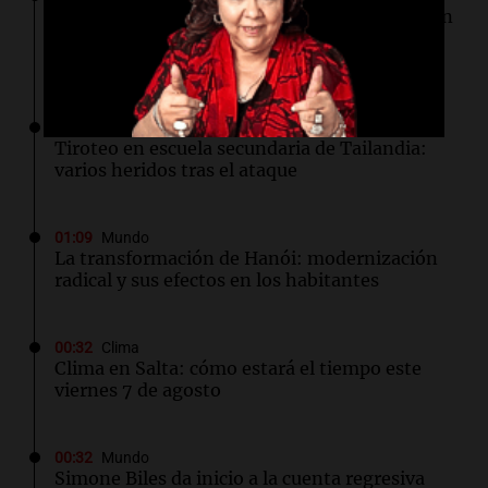
La fertilización podría depender del trabajo en
equipo de los espermatozoides, según un
estudio
01:24
Mundo
Tiroteo en escuela secundaria de Tailandia:
varios heridos tras el ataque
01:09
Mundo
La transformación de Hanói: modernización
radical y sus efectos en los habitantes
00:32
Clima
Clima en Salta: cómo estará el tiempo este
viernes 7 de agosto
00:32
Mundo
Simone Biles da inicio a la cuenta regresiva