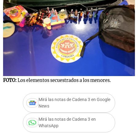
Notas
s
Notas
La Sole en
ial
Mundial 2026
Cadena 3
FOTO:
Los elementos secuestrados a los menores.
Mirá las notas de Cadena 3 en Google
News
Mirá las notas de Cadena 3 en
WhatsApp