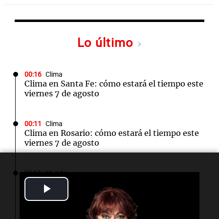
Lo último
00:16
Clima
Clima en Santa Fe: cómo estará el tiempo este
viernes 7 de agosto
00:11
Clima
Clima en Rosario: cómo estará el tiempo este
viernes 7 de agosto
00:11
Mundo
Incendio en Cuernavaca por fuga de gas en
Play
camión cisterna deja 21 heridos
Video