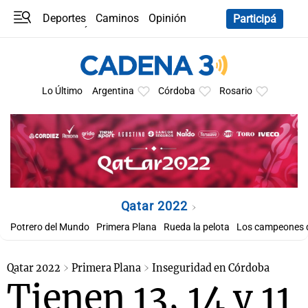
Deportes
Caminos
Opinión
Participá
Programas
Últimas coberturas
Últimas 24 h
En YouTube
Clima
Horóscopo
Lo Último
Argentina
Córdoba
Rosario
Qatar 2022
Potrero del Mundo
Primera Plana
Rueda la pelota
Los campeones d
Qatar 2022
Primera Plana
Inseguridad en Córdoba
Tienen 13, 14 y 11