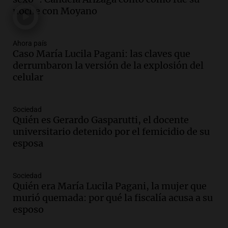
marchan contra reforma de tierras
noche con Moyano
Panorama Federal
Episodios
Ahora país
Audio.
El "Mono" de Kapanga
Caso María Lucila Pagani: las claves que
adelantó su show en Rosario.
derrumbaron la versión de la explosión del
Viva la Radio Rosario
celular
Episodios
Audio.
Condenan a tres años de prisión
Sociedad
en suspenso a hombre por simular robo
Quién es Gerardo Gasparutti, el docente
de recaudación en San Luis
universitario detenido por el femicidio de su
Panorama Federal
esposa
Episodios
Audio.
Medicina reproductiva, entre la
ayuda por problemas de fertilidad y la
Sociedad
Quién era María Lucila Pagani, la mujer que
ostentación de millonarios
murió quemada: por qué la fiscalía acusa a su
Amamos Argentina
esposo
Episodios
Audio.
El juicio contra Oscar González