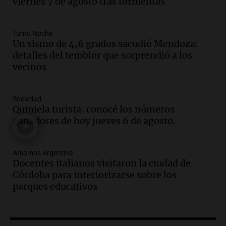
viernes 7 de agosto tras tormentas
Audio.
Docentes italianos visitaron la
ciudad de Córdoba para interiorizarse
Turno Noche
sobre los parques educativos
Un sismo de 4,6 grados sacudió Mendoza:
Amamos Argentina
detalles del temblor que sorprendió a los
Episodios
vecinos
Audio.
Meteorólogo alertó que El Niño
traerá más lluvias y eventos extremos
durante la primavera
Sociedad
Informados al regreso
Quiniela turista: conocé los números
Episodios
ganadores de hoy jueves 6 de agosto.
Audio.
Córdoba sigue trabajando para
restablecer el servicio de electricidad
Amamos Argentina
tras fuertes vientos
Docentes italianos visitaron la ciudad de
Panorama Federal
Córdoba para interiorizarse sobre los
Episodios
parques educativos
Audio.
Según una encuesta, el 80% de
los empresarios del país cree que la
economía mejorará el próximo año