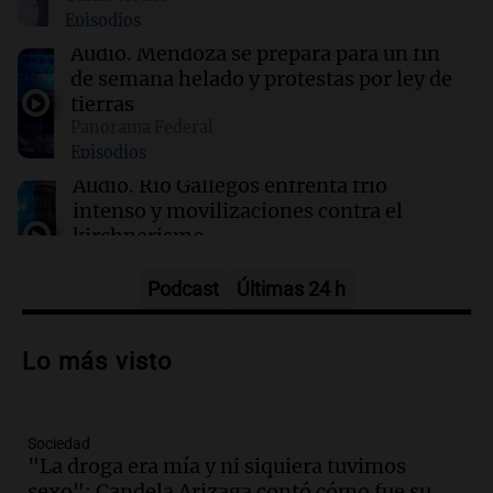
23:48
Sociedad
Episodios
Enfrentamientos y caos en la protesta contra
la Ley de Inviolabilidad de la Propiedad
Audio.
Mendoza se prepara para un fin
Privada
de semana helado y protestas por ley de
tierras
Panorama Federal
23:19
Espectáculos
Episodios
Emotivo adiós en Gran Hermano: Juani
abandona por la salud de su madre
Audio.
Río Gallegos enfrenta frío
intenso y movilizaciones contra el
kirchnerismo
Panorama Federal
Episodios
Podcast
Últimas 24 h
Audio.
Debate en el Senado sobre
propiedad privada y cuestionamientos a
Lo más visto
la soberanía digital en Argentina
Panorama Federal
Episodios
Sociedad
Audio.
Mendoza se prepara para un fin
"La droga era mía y ni siquiera tuvimos
de semana helado y ciudadanos
sexo": Candela Arizaga contó cómo fue su