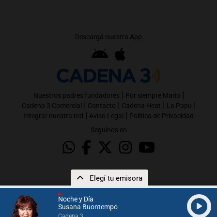
Descargá nuestra App
|
|
Nuestros padres fundadores
Por siempre Mario
|
|
|
|
Cadena 3 Comercial
Contacto
Cadena Heat
La Popu
|
|
Integrar nuestra red
Aviso Legal
Política de Privacidad
Seguinos en
Elegí tu emisora
Noche y Día
Susana Buontempo
Cadena 3