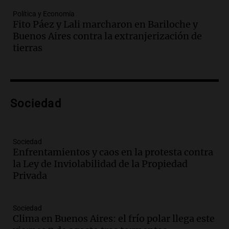
avanza con testimonios clave sobre el
Política y Economía
accidente en Villa Dolores
Fito Páez y Lali marcharon en Bariloche y
Panorama Federal
Buenos Aires contra la extranjerización de
Episodios
tierras
Audio.
El teatro Real da la bienvenida a
la temporada Rock Real con bandas
tributo todos los jueves
Panorama Federal
Sociedad
Episodios
Audio.
Nicolás Marotta, el cordobés de
Recoleta: “Enfrentar a Boca, sea donde
sea, va a ser lindo”
Sociedad
Enfrentamientos y caos en la protesta contra
La Cadena del Gol
la Ley de Inviolabilidad de la Propiedad
Episodios
Privada
Audio.
Débora Blanca, psicóloga experta
en ludopatía: “Tener el casino en la
mano es muy peligroso”
Sociedad
La Argentina, hoy
Clima en Buenos Aires: el frío polar llega este
Episodios