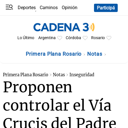
Deportes
Caminos
Opinión
Participá
Programas
Últimas coberturas
Últimas 24 h
En YouTube
Clima
Horóscopo
Lo Último
Argentina
Córdoba
Rosario
Primera Plana Rosario
Notas
Primera Plana Rosario
Notas
Inseguridad
Proponen
controlar el Vía
Crucis del Padre