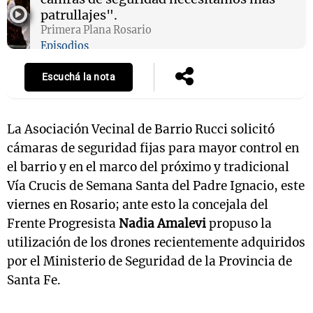
patrullajes".
Primera Plana Rosario
Episodios
Notas
s
Notas
Escuchá la nota
La Sole en
ial
Mundial 2026
Cadena 3
La Asociación Vecinal de Barrio Rucci solicitó
cámaras de seguridad fijas para mayor control en
el barrio y en el marco del próximo y tradicional
Vía Crucis de Semana Santa del Padre Ignacio, este
viernes en Rosario; ante esto la concejala del
Frente Progresista
Nadia Amalevi
propuso la
utilización de los drones recientemente adquiridos
por el Ministerio de Seguridad de la Provincia de
Santa Fe.