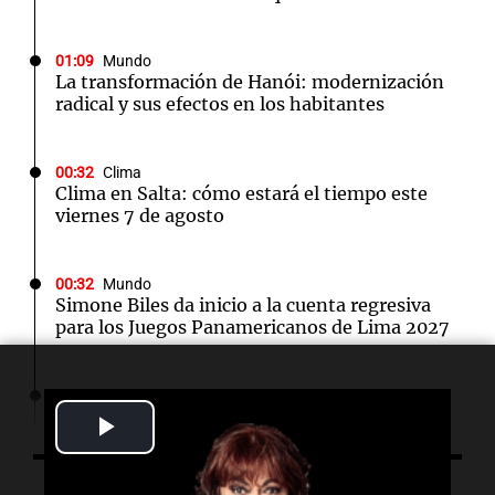
01:09
Mundo
La transformación de Hanói: modernización
radical y sus efectos en los habitantes
00:32
Clima
Clima en Salta: cómo estará el tiempo este
viernes 7 de agosto
00:32
Mundo
Simone Biles da inicio a la cuenta regresiva
para los Juegos Panamericanos de Lima 2027
00:27
Clima
Clima en Tucumán: cómo estará el tiempo
Play
este viernes 7 de agosto
Video