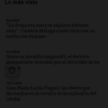
Lo más visto
la soberanía digital en Argentina
Panorama Federal
Episodios
Sociedad
Audio.
Mendoza se prepara para un fin
"La droga era mía y ni siquiera tuvimos
de semana helado y ciudadanos
sexo": Candela Arizaga contó cómo fue su
marchan contra reforma de tierras
noche con Moyano
Panorama Federal
Episodios
Sociedad
Audio.
El "Mono" de Kapanga
Quién es Gerardo Gasparutti, el docente
adelantó su show en Rosario.
universitario detenido por el femicidio de su
Viva la Radio Rosario
esposa
Episodios
Audio.
Condenan a tres años de prisión
Ahora país
en suspenso a hombre por simular robo
Caso María Lucila Pagani: las claves que
de recaudación en San Luis
derrumbaron la versión de la explosión del
Panorama Federal
celular
Episodios