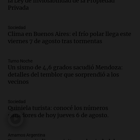
la Ley de Inviolabilidad de la Propiedad
Episodios
Privada
Audio.
Débora Blanca, psicóloga experta
en ludopatía: “Tener el casino en la
mano es muy peligroso”
Sociedad
La Argentina, hoy
Clima en Buenos Aires: el frío polar llega este
Episodios
viernes 7 de agosto tras tormentas
Audio.
Docentes italianos visitaron la
ciudad de Córdoba para interiorizarse
Turno Noche
sobre los parques educativos
Un sismo de 4,6 grados sacudió Mendoza:
Amamos Argentina
detalles del temblor que sorprendió a los
Episodios
vecinos
Audio.
Meteorólogo alertó que El Niño
traerá más lluvias y eventos extremos
durante la primavera
Sociedad
Informados al regreso
Quiniela turista: conocé los números
Episodios
ganadores de hoy jueves 6 de agosto.
Audio.
Córdoba sigue trabajando para
restablecer el servicio de electricidad
Amamos Argentina
tras fuertes vientos