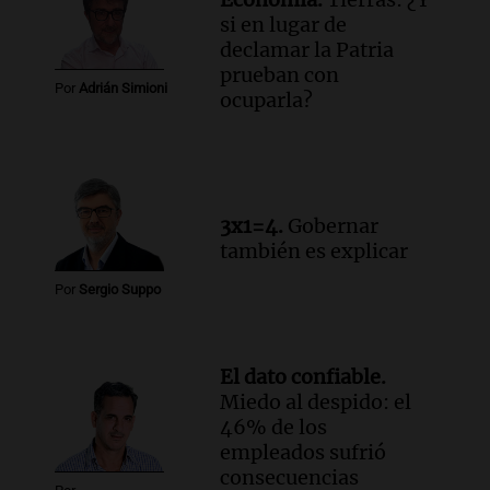
la ley de Propiedad Privada debatida en
si en lugar de
el Senado.
declamar la Patria
Viva la Radio Rosario
prueban con
Episodios
Por
Adrián Simioni
ocuparla?
Audio.
Luis Juez cuestionó la polémica
por la Ley de Tierras: "Construyeron un
relato mentiroso"
Informados al regreso
Episodios
3x1=4.
Gobernar
también es explicar
Por
Sergio Suppo
El dato confiable.
Miedo al despido: el
46% de los
empleados sufrió
consecuencias