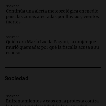
Audio.
Medicina reproductiva, entre la
ayuda por problemas de fertilidad y la
Sociedad
Continúa una alerta meteorológica en medio
ostentación de millonarios
país: las zonas afectadas por lluvias y vientos
Amamos Argentina
fuertes
Episodios
Audio.
El juicio contra Oscar González
avanza con testimonios clave sobre el
Sociedad
accidente en Villa Dolores
Quién era María Lucila Pagani, la mujer que
Panorama Federal
murió quemada: por qué la fiscalía acusa a su
Episodios
esposo
Audio.
El teatro Real da la bienvenida a
la temporada Rock Real con bandas
tributo todos los jueves
Panorama Federal
Sociedad
Episodios
Audio.
Nicolás Marotta, el cordobés de
Recoleta: “Enfrentar a Boca, sea donde
sea, va a ser lindo”
Sociedad
Enfrentamientos y caos en la protesta contra
La Cadena del Gol