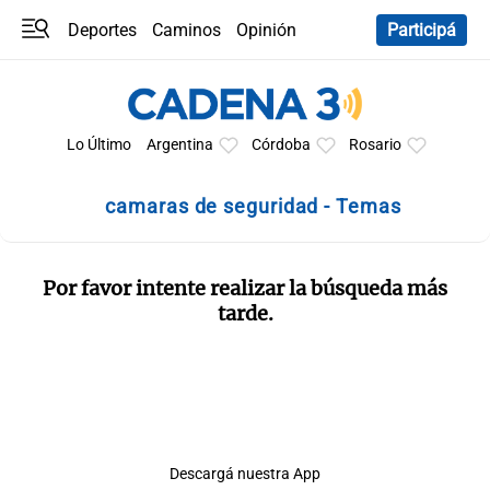
Deportes
Caminos
Opinión
Participá
Programas
Últimas coberturas
Últimas 24 h
En YouTube
Clima
Horóscopo
Lo Último
Argentina
Córdoba
Rosario
camaras de seguridad - Temas
Por favor intente realizar la búsqueda más
tarde.
Descargá nuestra App